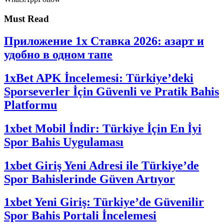
Must Read
Приложение 1x Ставка 2026: азарт и
удобно в одном тапе
1xBet APK İncelemesi: Türkiye’deki
Sporseverler İçin Güvenli ve Pratik Bahis
Platformu
1xbet Mobil İndir: Türkiye İçin En İyi
Spor Bahis Uygulaması
1xbet Giriş Yeni Adresi ile Türkiye’de
Spor Bahislerinde Güven Artıyor
1xbet Yeni Giriş: Türkiye’de Güvenilir
Spor Bahis Portali İncelemesi