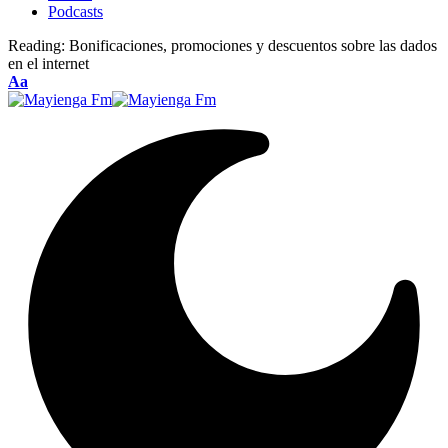
Podcasts
Reading:
Bonificaciones, promociones y descuentos sobre las dados
en el internet
Font
Aa
Resizer