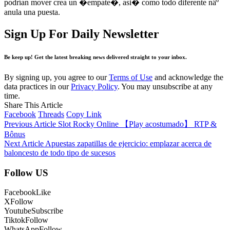
podrí­an mover crea un �empate�, asi� como todo diferente nâº
anula una puesta.
Sign Up For Daily Newsletter
Be keep up! Get the latest breaking news delivered straight to your inbox.
By signing up, you agree to our
Terms of Use
and acknowledge the
data practices in our
Privacy Policy
. You may unsubscribe at any
time.
Share This Article
Facebook
Threads
Copy Link
Previous Article
Slot Rocky Online 【Play acostumado】 RTP &
Bônus
Next Article
Apuestas zapatillas de ejercicio: emplazar acerca de
baloncesto de todo tipo de sucesos
Follow US
Facebook
Like
X
Follow
Youtube
Subscribe
Tiktok
Follow
WhatsApp
Follow