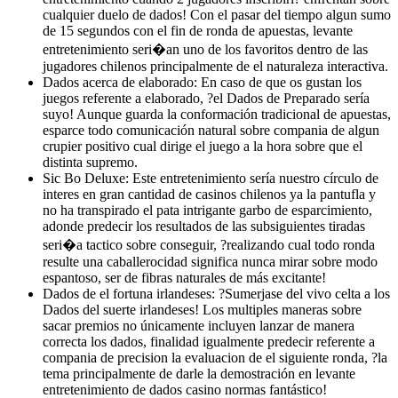
cualquier duelo de dados! Con el pasar del tiempo algun sumo
de 15 segundos con el fin de ronda de apuestas, levante
entretenimiento seri�an uno de los favoritos dentro de las
jugadores chilenos principalmente de el naturaleza interactiva.
Dados acerca de elaborado: En caso de que os gustan los
juegos referente a elaborado, ?el Dados de Preparado serí­a
suyo! Aunque guarda la conformación tradicional de apuestas,
esparce todo comunicación natural sobre compania de algun
crupier positivo cual dirige el juego a la hora sobre que el
distinta supremo.
Sic Bo Deluxe: Este entretenimiento serí­a nuestro círculo de
interes en gran cantidad de casinos chilenos ya la pantufla y
no ha transpirado el pata intrigante garbo de esparcimiento,
adonde predecir los resultados de las subsiguientes tiradas
seri�a tactico sobre conseguir, ?realizando cual todo ronda
resulte una caballerocidad significa nunca mirar sobre modo
espantoso, ser de fibras naturales de más excitante!
Dados de el fortuna irlandeses: ?Sumerjase del vivo celta a los
Dados del suerte irlandeses! Los multiples maneras sobre
sacar premios no únicamente incluyen lanzar de manera
correcta los dados, finalidad igualmente predecir referente a
compania de precision la evaluacion de el siguiente ronda, ?la
tema principalmente de darle la demostración en levante
entretenimiento de dados casino normas fantástico!