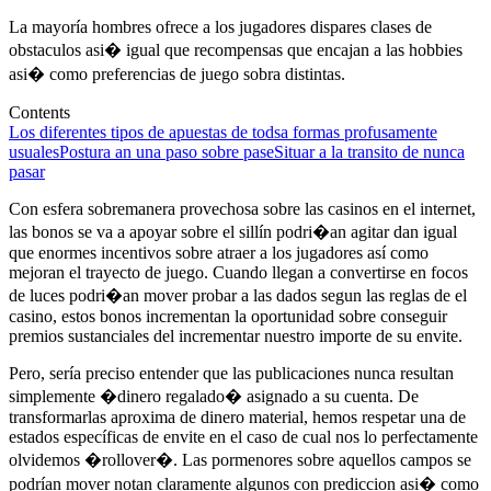
La mayorí­a hombres ofrece a los jugadores dispares clases de
obstaculos asi� igual que recompensas que encajan a las hobbies
asi� como preferencias de juego sobra distintas.
Contents
Los diferentes tipos de apuestas de todsa formas profusamente
usuales
Postura an una paso sobre pase
Situar a la transito de nunca
pasar
Con esfera sobremanera provechosa sobre las casinos en el internet,
las bonos se va a apoyar sobre el sillí­n podri�an agitar dan igual
que enormes incentivos sobre atraer a los jugadores así­ como
mejoran el trayecto de juego. Cuando llegan a convertirse en focos
de luces podri�an mover probar a las dados segun las reglas de el
casino, estos bonos incrementan la oportunidad sobre conseguir
premios sustanciales del incrementar nuestro importe de su envite.
Pero, serí­a preciso entender que las publicaciones nunca resultan
simplemente �dinero regalado� asignado a su cuenta. De
transformarlas aproxima de dinero material, hemos respetar una de
estados específicas de envite en el caso de cual nos lo perfectamente
olvidemos �rollover�. Las pormenores sobre aquellos campos se
podrí­an mover notan claramente algunos con prediccion asi� como