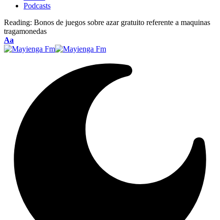
Podcasts
Reading:
Bonos de juegos sobre azar gratuito referente a maquinas
tragamonedas
Font
Aa
Resizer