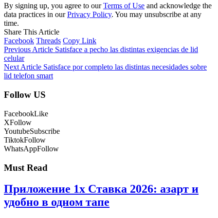
By signing up, you agree to our
Terms of Use
and acknowledge the
data practices in our
Privacy Policy
. You may unsubscribe at any
time.
Share This Article
Facebook
Threads
Copy Link
Previous Article
Satisface a pecho las distintas exigencias de lid
celular
Next Article
Satisface por completo las distintas necesidades sobre
lid telefon smart
Follow US
Facebook
Like
X
Follow
Youtube
Subscribe
Tiktok
Follow
WhatsApp
Follow
Must Read
Приложение 1x Ставка 2026: азарт и
удобно в одном тапе