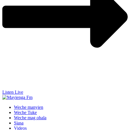
Listen Live
Weche manyien
Weche Tuke
Weche mag ohala
Siasa
Videos