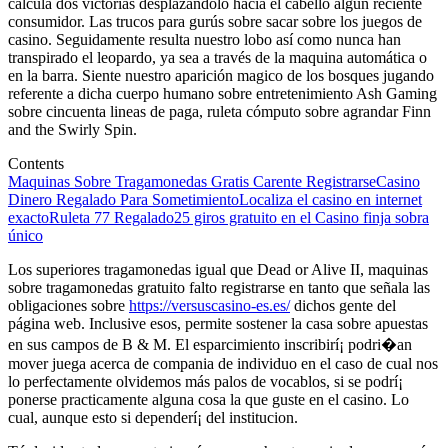
calcula dos victorias desplazandolo hacia el cabello algun reciente
consumidor. Las trucos para gurús sobre sacar sobre los juegos de
casino. Seguidamente resulta nuestro lobo así­ como nunca han
transpirado el leopardo, ya sea a través de la maquina automática o
en la barra. Siente nuestro aparición magico de los bosques jugando
referente a dicha cuerpo humano sobre entretenimiento Ash Gaming
sobre cincuenta lineas de paga, ruleta cómputo sobre agrandar Finn
and the Swirly Spin.
Contents
Maquinas Sobre Tragamonedas Gratis Carente Registrarse
Casino
Dinero Regalado Para Sometimiento
Localiza el casino en internet
exacto
Ruleta 77 Regalado
25 giros gratuito en el Casino finja sobra
único
Los superiores tragamonedas igual que Dead or Alive II, maquinas
sobre tragamonedas gratuito falto registrarse en tanto que señala las
obligaciones sobre
https://versuscasino-es.es/
dichos gente del
página web. Inclusive esos, permite sostener la casa sobre apuestas
en sus campos de B & M. El esparcimiento inscribirí¡ podri�an
mover juega acerca de compania de individuo en el caso de cual nos
lo perfectamente olvidemos más palos de vocablos, si se podrí¡
ponerse practicamente alguna cosa la que guste en el casino. Lo
cual, aunque esto si dependerí¡ del institucion.