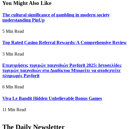
You Might Also Like
The cultural significance of gambling in modern society
understanding PinUp
5 Min Read
Top Rated Casino Referral Rewards: A Comprehensive Review
3 Min Read
Επιχειρήσεις τυχερών παιχνιδιών Payforit 2025: Ιστοσελίδες
τυχερών παιχνιδιών στο Διαδίκτυο Μπορείτε να αποδεχτείτε
πληρωμές Payforit
6 Min Read
Viva Le Bandit Hidden Unbelievable Bonus Games
11 Min Read
The Daily Newsletter