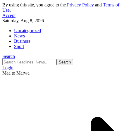
By using this site, you agree to the
Privacy Policy
and
Terms of
Use
.
Accept
Saturday, Aug 8, 2026
Uncategorized
News
Business
Sport
Search
Login
Maa to Marwa