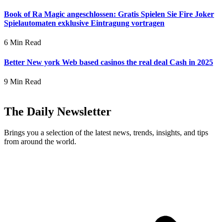
Book of Ra Magic angeschlossen: Gratis Spielen Sie Fire Joker
Spielautomaten exklusive Eintragung vortragen
6 Min Read
Better New york Web based casinos the real deal Cash in 2025
9 Min Read
The Daily Newsletter
Brings you a selection of the latest news, trends, insights, and tips
from around the world.