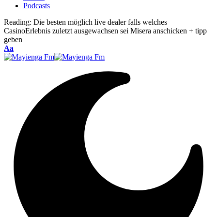
Podcasts
Reading:
Die besten möglich live dealer falls welches
CasinoErlebnis zuletzt ausgewachsen sei Misera anschicken + tipp
geben
Font
Aa
Resizer