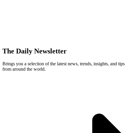
The Daily Newsletter
Brings you a selection of the latest news, trends, insights, and tips
from around the world.