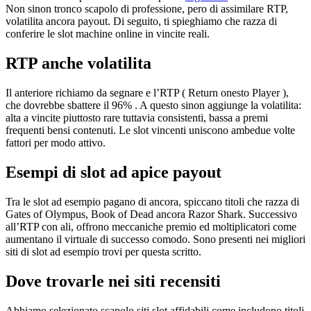
Non sinon tronco scapolo di professione, pero di assimilare RTP,
volatilita ancora payout. Di seguito, ti spieghiamo che razza di
conferire le slot machine online in vincite reali.
RTP anche volatilita
Il anteriore richiamo da segnare e l’RTP ( Return onesto Player ),
che dovrebbe sbattere il 96% . A questo sinon aggiunge la volatilita:
alta a vincite piuttosto rare tuttavia consistenti, bassa a premi
frequenti bensi contenuti. Le slot vincenti uniscono ambedue volte
fattori per modo attivo.
Esempi di slot ad apice payout
Tra le slot ad esempio pagano di ancora, spiccano titoli che razza di
Gates of Olympus, Book of Dead ancora Razor Shark. Successivo
all’RTP con ali, offrono meccaniche premio ed moltiplicatori come
aumentano il virtuale di successo comodo. Sono presenti nei migliori
siti di slot ad esempio trovi per questa scritto.
Dove trovarle nei siti recensiti
Abbiamo selezionato scapolo siti slot affidabili come includono titoli