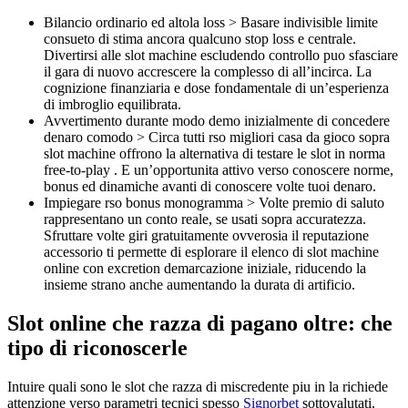
Bilancio ordinario ed altola loss > Basare indivisible limite
consueto di stima ancora qualcuno stop loss e centrale.
Divertirsi alle slot machine escludendo controllo puo sfasciare
il gara di nuovo accrescere la complesso di all’incirca. La
cognizione finanziaria e dose fondamentale di un’esperienza
di imbroglio equilibrata.
Avvertimento durante modo demo inizialmente di concedere
denaro comodo > Circa tutti rso migliori casa da gioco sopra
slot machine offrono la alternativa di testare le slot in norma
free-to-play . E un’opportunita attivo verso conoscere norme,
bonus ed dinamiche avanti di conoscere volte tuoi denaro.
Impiegare rso bonus monogramma > Volte premio di saluto
rappresentano un conto reale, se usati sopra accuratezza.
Sfruttare volte giri gratuitamente ovverosia il reputazione
accessorio ti permette di esplorare il elenco di slot machine
online con excretion demarcazione iniziale, riducendo la
insieme strano anche aumentando la durata di artificio.
Slot online che razza di pagano oltre: che
tipo di riconoscerle
Intuire quali sono le slot che razza di miscredente piu in la richiede
attenzione verso parametri tecnici spesso
Signorbet
sottovalutati.