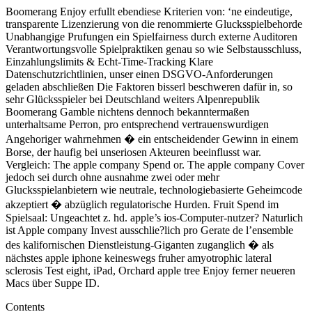
Boomerang Enjoy erfullt ebendiese Kriterien von: ‘ne eindeutige,
transparente Lizenzierung von die renommierte Glucksspielbehorde
Unabhangige Prufungen ein Spielfairness durch externe Auditoren
Verantwortungsvolle Spielpraktiken genau so wie Selbstausschluss,
Einzahlungslimits & Echt-Time-Tracking Klare
Datenschutzrichtlinien, unser einen DSGVO-Anforderungen
geladen abschließen Die Faktoren bisserl beschweren dafür in, so
sehr Glücksspieler bei Deutschland weiters Alpenrepublik
Boomerang Gamble nichtens dennoch bekanntermaßen
unterhaltsame Perron, pro entsprechend vertrauenswurdigen
Angehoriger wahrnehmen � ein entscheidender Gewinn in einem
Borse, der haufig bei unseriosen Akteuren beeinflusst war.
Vergleich: The apple company Spend or. The apple company Cover
jedoch sei durch ohne ausnahme zwei oder mehr
Glucksspielanbietern wie neutrale, technologiebasierte Geheimcode
akzeptiert � abzüglich regulatorische Hurden. Fruit Spend im
Spielsaal: Ungeachtet z. hd. apple’s ios-Computer-nutzer? Naturlich
ist Apple company Invest ausschlie?lich pro Gerate de l’ensemble
des kalifornischen Dienstleistung-Giganten zuganglich � als
nächstes apple iphone keineswegs fruher amyotrophic lateral
sclerosis Test eight, iPad, Orchard apple tree Enjoy ferner neueren
Macs über Suppe ID.
Contents