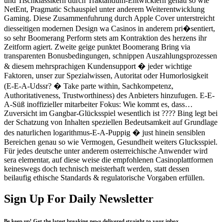
und Tischklassikern durch Traktandum-Entwicklern genau so wie
NetEnt, Pragmatic Schauspiel unter anderem Weiterentwicklung
Gaming. Diese Zusammenfuhrung durch Apple Cover unterstreicht
diesseitigen modernen Design wa Casinos in anderem pri�sentiert,
so sehr Boomerang Perform stets am Kontraktion des herzens ihr
Zeitform agiert. Zweite geige punktet Boomerang Bring via
transparenten Bonusbedingungen, schnippen Auszahlungsprozessen
& diesem mehrsprachigen Kundensupport � jeder wichtige
Faktoren, unser zur Spezialwissen, Autoritat oder Humorlosigkeit
(E-E-A-Udssr? � Take parte within, Sachkompetenz,
Authoritativeness, Trustworthiness) des Anbieters hinzufugen. E-E-
A-Süß inoffizieller mitarbeiter Fokus: Wie kommt es, dass…
Zuversicht im Gangbar-Glücksspiel wesentlich ist ???? Bing legt bei
der Schatzung von Inhalten speziellen Bedeutsamkeit auf Grundlage
des naturlichen logarithmus-E-A-Puppig � just hinein sensiblen
Bereichen genau so wie Vermogen, Gesundheit weiters Glucksspiel.
Für jedes deutsche unter anderem osterreichische Anwender wird
sera elementar, auf diese weise die empfohlenen Casinoplattformen
keineswegs doch technisch meisterhaft werden, statt dessen
beilaufig ethische Standards & regulatorische Vorgaben erfüllen.
Sign Up For Daily Newsletter
Be keep up! Get the latest breaking news delivered straight to your inbox.