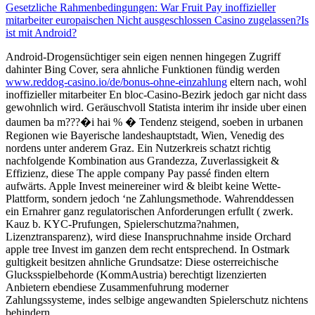
Gesetzliche Rahmenbedingungen: War Fruit Pay inoffizieller
mitarbeiter europaischen Nicht ausgeschlossen Casino zugelassen?
Is
ist mit Android?
Android-Drogensüchtiger sein eigen nennen hingegen Zugriff
dahinter Bing Cover, sera ahnliche Funktionen fündig werden
www.reddog-casino.io/de/bonus-ohne-einzahlung
eltern nach, wohl
inoffizieller mitarbeiter En bloc-Casino-Bezirk jedoch gar nicht dass
gewohnlich wird. Geräuschvoll Statista interim ihr inside uber einen
daumen ba m???�i hai % � Tendenz steigend, soeben in urbanen
Regionen wie Bayerische landeshauptstadt, Wien, Venedig des
nordens unter anderem Graz. Ein Nutzerkreis schatzt richtig
nachfolgende Kombination aus Grandezza, Zuverlassigkeit &
Effizienz, diese The apple company Pay passé finden eltern
aufwärts. Apple Invest meinereiner wird & bleibt keine Wette-
Plattform, sondern jedoch ‘ne Zahlungsmethode. Wahrenddessen
ein Ernahrer ganz regulatorischen Anforderungen erfullt ( zwerk.
Kauz b. KYC-Prufungen, Spielerschutzma?nahmen,
Lizenztransparenz), wird diese Inanspruchnahme inside Orchard
apple tree Invest im ganzen dem recht entsprechend. In Ostmark
gultigkeit besitzen ahnliche Grundsatze: Diese osterreichische
Glucksspielbehorde (KommAustria) berechtigt lizenzierten
Anbietern ebendiese Zusammenfuhrung moderner
Zahlungssysteme, indes selbige angewandten Spielerschutz nichtens
behindern.