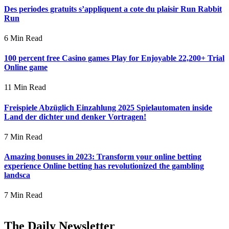
Des periodes gratuits s’appliquent a cote du plaisir Run Rabbit
Run
6 Min Read
100 percent free Casino games Play for Enjoyable 22,200+ Trial
Online game
11 Min Read
Freispiele Abzüglich Einzahlung 2025 Spielautomaten inside
Land der dichter und denker Vortragen!
7 Min Read
Amazing bonuses in 2023: Transform your online betting
experience Online betting has revolutionized the gambling
landsca
7 Min Read
The Daily Newsletter