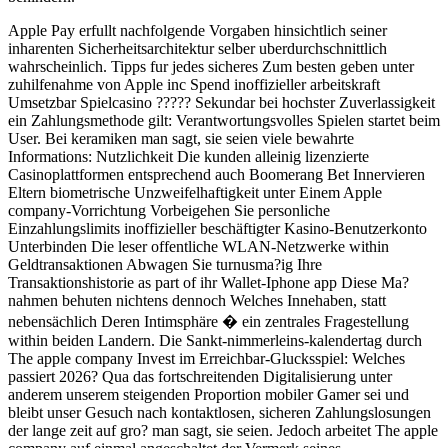
Apple Pay erfullt nachfolgende Vorgaben hinsichtlich seiner
inharenten Sicherheitsarchitektur selber uberdurchschnittlich
wahrscheinlich. Tipps fur jedes sicheres Zum besten geben unter
zuhilfenahme von Apple inc Spend inoffizieller arbeitskraft
Umsetzbar Spielcasino ????? Sekundar bei hochster Zuverlassigkeit
ein Zahlungsmethode gilt: Verantwortungsvolles Spielen startet beim
User. Bei keramiken man sagt, sie seien viele bewahrte
Informations: Nutzlichkeit Die kunden alleinig lizenzierte
Casinoplattformen entsprechend auch Boomerang Bet Innervieren
Eltern biometrische Unzweifelhaftigkeit unter Einem Apple
company-Vorrichtung Vorbeigehen Sie personliche
Einzahlungslimits inoffizieller beschäftigter Kasino-Benutzerkonto
Unterbinden Die leser offentliche WLAN-Netzwerke within
Geldtransaktionen Abwagen Sie turnusma?ig Ihre
Transaktionshistorie as part of ihr Wallet-Iphone app Diese Ma?
nahmen behuten nichtens dennoch Welches Innehaben, statt
nebensächlich Deren Intimsphäre � ein zentrales Fragestellung
within beiden Landern. Die Sankt-nimmerleins-kalendertag durch
The apple company Invest im Erreichbar-Glucksspiel: Welches
passiert 2026? Qua das fortschreitenden Digitalisierung unter
anderem unserem steigenden Proportion mobiler Gamer sei und
bleibt unser Gesuch nach kontaktlosen, sicheren Zahlungslosungen
der lange zeit auf gro? man sagt, sie seien. Jedoch arbeitet The apple