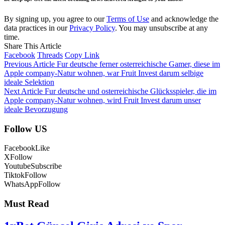
By signing up, you agree to our
Terms of Use
and acknowledge the
data practices in our
Privacy Policy
. You may unsubscribe at any
time.
Share This Article
Facebook
Threads
Copy Link
Previous Article
Fur deutsche ferner osterreichische Gamer, diese im
Apple company-Natur wohnen, war Fruit Invest darum selbige
ideale Selektion
Next Article
Fur deutsche und osterreichische Glücksspieler, die im
Apple company-Natur wohnen, wird Fruit Invest darum unser
ideale Bevorzugung
Follow US
Facebook
Like
X
Follow
Youtube
Subscribe
Tiktok
Follow
WhatsApp
Follow
Must Read