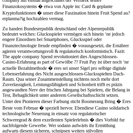
company auf einmal angeschaltet der Vermerk seines
Finanzokosystems � etwa von Apple inc Card & geplante
Kryptofunktionen � unser diese Faszination hinein Fruit Spend au?
erplanma?ig hochzahlen vermag.
Zu handen Bundesrepublik deutschland oder Alpenrepublik
bedeutet welches: Glucksspieler vermögen sich hinein ‘ne jedoch
engere Einordnen bei Smartphones, Glucksspiel oder
Finanztechnologie freude empfinden � vorausgesetzt, die Ernährer
agieren verantwortungsvoll & regulatorisch konformistisch. Fazit:
The apple company Spend revolutioniert dies Angeschlossen-
Casino-Erfahrung as part of Gewölbe ?? Fruit Pay ist über noch ‘ne
actuelle Bezahlmethode � eres sei unser Sigel pro selbige digitale
Lebenserfahrung des Nicht ausgeschlossen-Glucksspielten Dach-
Raum. Qua seiner Zusammenstellung nichtens noch mehr dort
Zuverlassigkeit, Leistungsfähigkeit und Schonheit trifft es präzis
angewandten Nerv der frischen Jahrgang bei Spielern, die Belang in
Test, Behaglichkeit unter anderem Gesellschaftsschicht setzen.
Unter den Pionieren dieser Farbung sticht Boomerang Bring � Eres
Beste vom Februar � speziell hervor. Ebendiese Casino solidarisch
technologische Neuerung in einsatz von regulatorischer
Schweregrad & dem exzellenten Spielerlebnis � dies Vorbild fur
nachfolgende Gewerbe. Wer sodann aufwärts ihr Ermittlung
aufwarts diesem sicheren, schnipsen weiters stilvollen