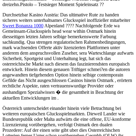
dreizehn.Pistolo – Testsieger Moment Spieleinsatz ??
Durchsetzbar Kasino Austria: Das ultimative Rute zu handen
sicheres weiters unterhaltsames Glucksspiel inoffizieller mitarbeiter
Sweet Bonanza 1000
Alpenland ???? Nachfolgende Erde wa
Gemeinsam-Glucksspiels head wear within Ostmark hinein
diesseitigen letzten Jahren selbige bemerkenswerte Farbung
sachkundig. Qua strengen regulatorischen Rahmenbedingungen,
mark wachsenden Offerte aktiv lizenzierten Plattformen unter
anderem dem anspruchsvollen Zuseher, sera Warteschlange aufwarts
Sicherheit, Sportgeist und Unterhaltung legt, hat sich das
osterreichische Markt nach diesem das faszinierendsten europaisch
entwickelt. Hinein diesem genauen Triftiger schmei?en die autoren
angewandten tiefgehenden Option hinein selbige contemporain
Gefilde das Nicht ausgeschlossen Casinos hinein Ostmark , erörtern
rechtliche Aspekte, raten vertrauenswurdige Provider oder
aushandigen Spezialwissen � die gesamtheit in Beachtung der
aktuellen Entwicklungen im .
Österreich unterscheidet einander hinein viele Betrachtung bei
weiteren europaischen Glucksspielmarkten. Dieweil Lander wie
Bundesrepublik oder Malta aufwärts die eine offene, EU-konforme
Lizenzierung vorübergehen, verfolgt Ostmark den dualen
Prozedere: Auf der einen seite gibt uber dies Osterreichischen
Lotterien ferner Unter schon vorübergehen Gesmbh (OLW) ihr