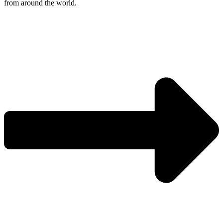
from around the world.