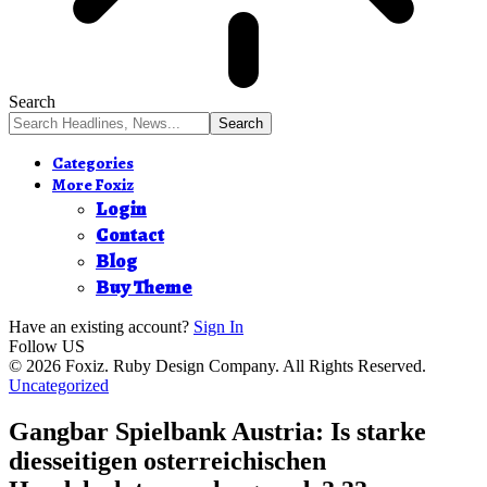
Search
Categories
More Foxiz
Login
Contact
Blog
Buy Theme
Have an existing account?
Sign In
Follow US
© 2026 Foxiz. Ruby Design Company. All Rights Reserved.
Uncategorized
Gangbar Spielbank Austria: Is starke
diesseitigen osterreichischen