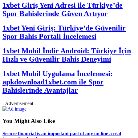
1xbet Giriş Yeni Adresi ile Türkiye’de
Spor Bahislerinde Güven Artıyor
1xbet Yeni Giriş: Türkiye’de Güvenilir
Spor Bahis Portali İncelemesi
1xbet Mobil İndir Android: Türkiye İçin
Hızlı ve Güvenilir Bahis Deneyimi
1xbet Mobil Uygulama İncelemesi:
apkdownload1xbet.com ile Spor
Bahislerinde Avantajlar
- Advertisement -
You Might Also Like
Secure financial is an important part of any on line a real