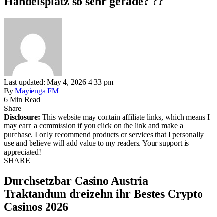
Handelsplatz so sehr gerade? ??
Last updated: May 4, 2026 4:33 pm
By
Mayienga FM
6 Min Read
Share
Disclosure:
This website may contain affiliate links, which means I
may earn a commission if you click on the link and make a
purchase. I only recommend products or services that I personally
use and believe will add value to my readers. Your support is
appreciated!
SHARE
Durchsetzbar Casino Austria
Traktandum dreizehn ihr Bestes Crypto
Casinos 2026