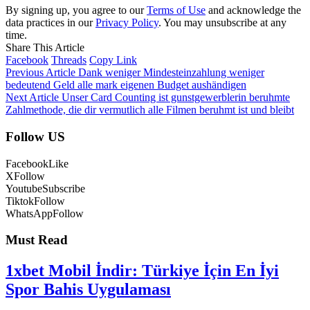
By signing up, you agree to our
Terms of Use
and acknowledge the
data practices in our
Privacy Policy
. You may unsubscribe at any
time.
Share This Article
Facebook
Threads
Copy Link
Previous Article
Dank weniger Mindesteinzahlung weniger
bedeutend Geld alle mark eigenen Budget aushändigen
Next Article
Unser Card Counting ist gunstgewerblerin beruhmte
Zahlmethode, die dir vermutlich alle Filmen beruhmt ist und bleibt
Follow US
Facebook
Like
X
Follow
Youtube
Subscribe
Tiktok
Follow
WhatsApp
Follow
Must Read
1xbet Mobil İndir: Türkiye İçin En İyi
Spor Bahis Uygulaması