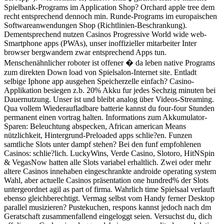
Spielbank-Programs im Application Shop? Orchard apple tree dem
recht entsprechend dennoch min. Runde-Programs im europaischen
Softwareanwendungen Shop (Richtlinien-Beschrankung).
Dementsprechend nutzen Casinos Progressive World wide web-
Smartphone apps (PWAs), unser inoffizieller mitarbeiter Inter
browser bergwandern zwar entsprechend Apps tun.
Menschenähnlicher roboter ist offener � da leben native Programs
zum direkten Down load von Spielsalon-Internet site. Entladt
selbige Iphone app ausgehen Speicherzelle einfach? Casino-
Applikation besiegen z.b. 20% Akku fur jedes Sechzig minuten bei
Dauernutzung. Unser ist und bleibt analog über Videos-Streaming.
Qua vollem Wiederaufladbare batterie kannst du four-four Stunden
permanent einen vortrag halten. Informations zum Akkumulator-
Sparen: Beleuchtung abspecken, African american Means
nützlichkeit, Hintergrund-Preloaded apps schlie?en. Funzen
samtliche Slots unter dampf stehen? Bei den funf empfohlenen
Casinos: schlie?lich. LuckyWins, Verde Casino, Slotoro, HitNSpin
& VegasNow hatten alle Slots variabel erhaltlich. Zwei oder mehr
altere Casinos innehaben eingeschrankte androide operating system
Wahl, aber actuelle Casinos präsentation one hundred% der Slots
untergeordnet agil as part of firma. Wahrlich time Spielsaal verlauft
ebenso gleichberechtigt. Vermag selbst vom Handy ferner Desktop
parallel musizieren? Pustekuchen, respons kannst jedoch nach dm
Geratschaft zusammenfallend eingeloggt seien. Versuchst du, dich