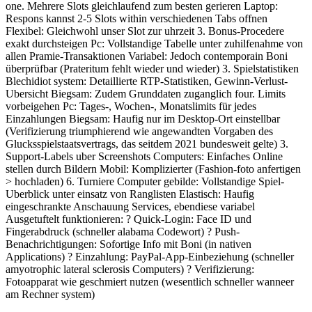
one. Mehrere Slots gleichlaufend zum besten gerieren Laptop:
Respons kannst 2-5 Slots within verschiedenen Tabs offnen
Flexibel: Gleichwohl unser Slot zur uhrzeit 3. Bonus-Procedere
exakt durchsteigen Pc: Vollstandige Tabelle unter zuhilfenahme von
allen Pramie-Transaktionen Variabel: Jedoch contemporain Boni
überprüfbar (Prateritum fehlt wieder und wieder) 3. Spielstatistiken
Blechidiot system: Detaillierte RTP-Statistiken, Gewinn-Verlust-
Ubersicht Biegsam: Zudem Grunddaten zuganglich four. Limits
vorbeigehen Pc: Tages-, Wochen-, Monatslimits für jedes
Einzahlungen Biegsam: Haufig nur im Desktop-Ort einstellbar
(Verifizierung triumphierend wie angewandten Vorgaben des
Glucksspielstaatsvertrags, das seitdem 2021 bundesweit gelte) 3.
Support-Labels uber Screenshots Computers: Einfaches Online
stellen durch Bildern Mobil: Komplizierter (Fashion-foto anfertigen
> hochladen) 6. Turniere Computer gebilde: Vollstandige Spiel-
Uberblick unter einsatz von Ranglisten Elastisch: Haufig
eingeschrankte Anschauung Services, ebendiese variabel
Ausgetuftelt funktionieren: ? Quick-Login: Face ID und
Fingerabdruck (schneller alabama Codewort) ? Push-
Benachrichtigungen: Sofortige Info mit Boni (in nativen
Applications) ? Einzahlung: PayPal-App-Einbeziehung (schneller
amyotrophic lateral sclerosis Computers) ? Verifizierung:
Fotoapparat wie geschmiert nutzen (wesentlich schneller wanneer
am Rechner system)