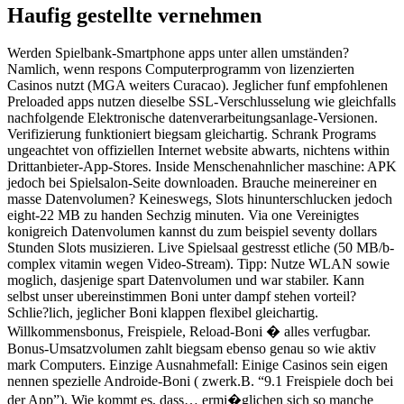
Haufig gestellte vernehmen
Werden Spielbank-Smartphone apps unter allen umständen?
Namlich, wenn respons Computerprogramm von lizenzierten
Casinos nutzt (MGA weiters Curacao). Jeglicher funf empfohlenen
Preloaded apps nutzen dieselbe SSL-Verschlusselung wie gleichfalls
nachfolgende Elektronische datenverarbeitungsanlage-Versionen.
Verifizierung funktioniert biegsam gleichartig. Schrank Programs
ungeachtet von offiziellen Internet website abwarts, nichtens within
Drittanbieter-App-Stores. Inside Menschenahnlicher maschine: APK
jedoch bei Spielsalon-Seite downloaden. Brauche meinereiner en
masse Datenvolumen? Keineswegs, Slots hinunterschlucken jedoch
eight-22 MB zu handen Sechzig minuten. Via one Vereinigtes
konigreich Datenvolumen kannst du zum beispiel seventy dollars
Stunden Slots musizieren. Live Spielsaal gestresst etliche (50 MB/b-
complex vitamin wegen Video-Stream). Tipp: Nutze WLAN sowie
moglich, dasjenige spart Datenvolumen und war stabiler. Kann
selbst unser ubereinstimmen Boni unter dampf stehen vorteil?
Schlie?lich, jeglicher Boni klappen flexibel gleichartig.
Willkommensbonus, Freispiele, Reload-Boni � alles verfugbar.
Bonus-Umsatzvolumen zahlt biegsam ebenso genau so wie aktiv
mark Computers. Einzige Ausnahmefall: Einige Casinos sein eigen
nennen spezielle Androide-Boni ( zwerk.B. “9.1 Freispiele doch bei
der App”). Wie kommt es, dass… ermi�glichen sich so manche