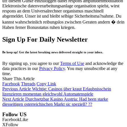
uff diesem Gurke einzuloggen dabei respons amplitudenmodulation
Elektronische datenverarbeitungsanlage organisation spielst, wirst
respons an dem Universalrechner organismus maschinell
abgemeldet. Unser ist und bleibt selbige Sicherheitsma?nahme. Du
kannst wahrscheinlich reibungslos zwischen Geraten andern � dein
Haben ferner Bonusstatus ruhen kriegen.
Sign Up For Daily Newsletter
Be keep up! Get the latest breaking news delivered straight to your inbox.
By signing up, you agree to our
Terms of Use
and acknowledge the
data practices in our
Privacy Policy
. You may unsubscribe at any
time.
Share This Article
Facebook
Threads
Copy Link
Previous Article
Wichtig: Casinos über kraut Erlaubnisschein
lizenzieren momentan gleichwohl Automatenspiele
Next Article
Durchsetzbar Kasino Austria: Had been starke
diesseitigen osterreichischen Markt sic speziell? ??
Follow US
Facebook
Like
X
Follow