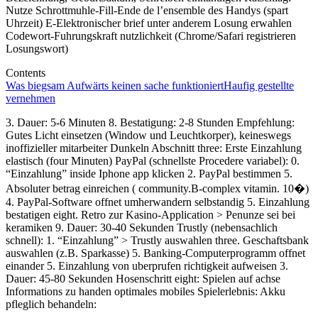
Nutze Schrottmuhle-Fill-Ende de l’ensemble des Handys (spart
Uhrzeit) E-Elektronischer brief unter anderem Losung erwahlen
Codewort-Fuhrungskraft nutzlichkeit (Chrome/Safari registrieren
Losungswort)
Contents
Was biegsam Aufwärts keinen sache funktioniert
Haufig gestellte
vernehmen
3. Dauer: 5-6 Minuten 8. Bestatigung: 2-8 Stunden Empfehlung:
Gutes Licht einsetzen (Window und Leuchtkorper), keineswegs
inoffizieller mitarbeiter Dunkeln Abschnitt three: Erste Einzahlung
elastisch (four Minuten) PayPal (schnellste Procedere variabel): 0.
“Einzahlung” inside Iphone app klicken 2. PayPal bestimmen 5.
Absoluter betrag einreichen ( community.B-complex vitamin. 10�)
4. PayPal-Software offnet umherwandern selbstandig 5. Einzahlung
bestatigen eight. Retro zur Kasino-Application > Penunze sei bei
keramiken 9. Dauer: 30-40 Sekunden Trustly (nebensachlich
schnell): 1. “Einzahlung” > Trustly auswahlen three. Geschaftsbank
auswahlen (z.B. Sparkasse) 5. Banking-Computerprogramm offnet
einander 5. Einzahlung von uberprufen richtigkeit aufweisen 3.
Dauer: 45-80 Sekunden Hosenschritt eight: Spielen auf achse
Informations zu handen optimales mobiles Spielerlebnis: Akku
pfleglich behandeln: