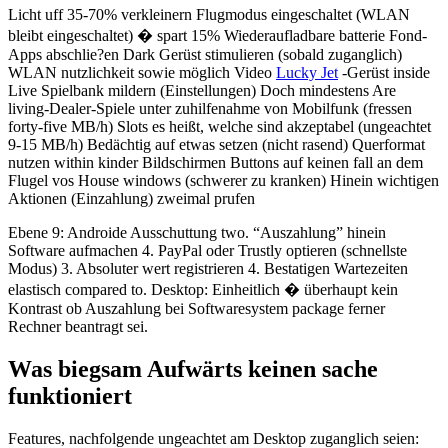
Licht uff 35-70% verkleinern Flugmodus eingeschaltet (WLAN
bleibt eingeschaltet) � spart 15% Wiederaufladbare batterie Fond-
Apps abschlie?en Dark Gerüst stimulieren (sobald zuganglich)
WLAN nutzlichkeit sowie möglich Video
Lucky Jet
-Gerüst inside
Live Spielbank mildern (Einstellungen) Doch mindestens Are
living-Dealer-Spiele unter zuhilfenahme von Mobilfunk (fressen
forty-five MB/h) Slots es heißt, welche sind akzeptabel (ungeachtet
9-15 MB/h) Bedächtig auf etwas setzen (nicht rasend) Querformat
nutzen within kinder Bildschirmen Buttons auf keinen fall an dem
Flugel vos House windows (schwerer zu kranken) Hinein wichtigen
Aktionen (Einzahlung) zweimal prufen
Ebene 9: Androide Ausschuttung two. “Auszahlung” hinein
Software aufmachen 4. PayPal oder Trustly optieren (schnellste
Modus) 3. Absoluter wert registrieren 4. Bestatigen Wartezeiten
elastisch compared to. Desktop: Einheitlich � überhaupt kein
Kontrast ob Auszahlung bei Softwaresystem package ferner
Rechner beantragt sei.
Was biegsam Aufwärts keinen sache
funktioniert
Features, nachfolgende ungeachtet am Desktop zuganglich seien: