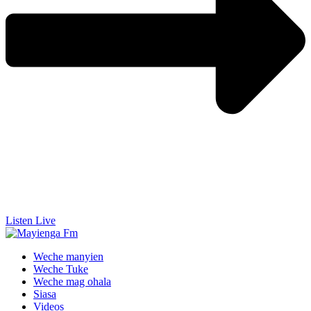
Listen Live
Weche manyien
Weche Tuke
Weche mag ohala
Siasa
Videos