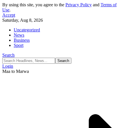
By using this site, you agree to the
Privacy Policy
and
Terms of
Use
.
Accept
Saturday, Aug 8, 2026
Uncategorized
News
Business
Sport
Search
Login
Maa to Marwa