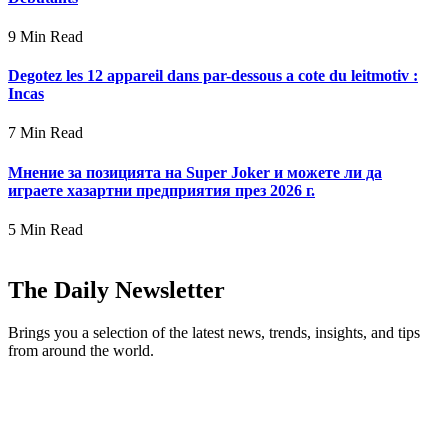
9 Min Read
Degotez les 12 appareil dans par-dessous a cote du leitmotiv :
Incas
7 Min Read
Мнение за позицията на Super Joker и можете ли да
играете хазартни предприятия през 2026 г.
5 Min Read
The Daily Newsletter
Brings you a selection of the latest news, trends, insights, and tips
from around the world.