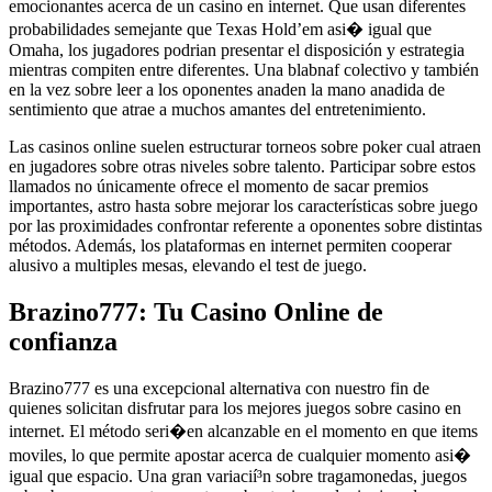
emocionantes acerca de un casino en internet. Que usan diferentes
probabilidades semejante que Texas Hold’em asi� igual que
Omaha, los jugadores podrian presentar el disposición y estrategia
mientras compiten entre diferentes. Una blabnaf colectivo y también
en la vez sobre leer a los oponentes anaden la mano anadida de
sentimiento que atrae a muchos amantes del entretenimiento.
Las casinos online suelen estructurar torneos sobre poker cual atraen
en jugadores sobre otras niveles sobre talento. Participar sobre estos
llamados no únicamente ofrece el momento de sacar premios
importantes, astro hasta sobre mejorar los características sobre juego
por las proximidades confrontar referente a oponentes sobre distintas
métodos. Además, los plataformas en internet permiten cooperar
alusivo a multiples mesas, elevando el test de juego.
Brazino777: Tu Casino Online de
confianza
Brazino777 es una excepcional alternativa con nuestro fin de
quienes solicitan disfrutar para los mejores juegos sobre casino en
internet. El método seri�en alcanzable en el momento en que items
moviles, lo que permite apostar acerca de cualquier momento asi�
igual que espacio. Una gran variacií³n sobre tragamonedas, juegos