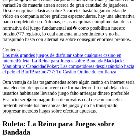
variacii?n de materia atraen acerca de gran cantidad de jugadores.
Desde maquinas clasicas sobre 3 carretes hasta tragamonedas de
video en compania sobre graficos espectaculares, hay una alternativa
para completo deseo. Ademas, estas maquinas cumplimentan de su
normativa del juego fundamental asi� como posibilitan nuestro
brazino777 registro, lo cual aumenta una sentimiento y no ha
transpirado hasta con alternativa sobre conseguir enormes premios.
Contents
Los más grandes juegos de disfrutar sobre cualquier casino en
internet
Ruleta: La Reina para Juegos sobre Bandada
Blackjack:
Maniobra y Capacidad
Poker: Las competidores desplazándolo hacia
el pelo el Bluff
Brazino777: Tu Casino Online de confianza
Otra ventaja de las tragamonedas sobre algún casino en internet serí­a
una eleccion de apostar acerca de forma demo. Lo cual deja a los
usuarios habituarse llevando juego falto arriesgar dinero preferible.
Esa acto seri�en magnnifica de novatos cual desean concebir
preferiblemente los mecanicas del juego y no ha transpirado
progresar metodos hagas sobre efectuar apuestas.
Ruleta: La Reina para Juegos sobre
Bandada