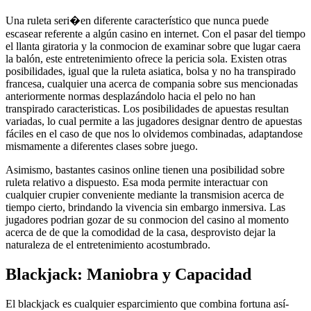
Una ruleta seri�en diferente característico que nunca puede
escasear referente a algún casino en internet. Con el pasar del tiempo
el llanta giratoria y la conmocion de examinar sobre que lugar caera
la balón, este entretenimiento ofrece la pericia sola. Existen otras
posibilidades, igual que la ruleta asiatica, bolsa y no ha transpirado
francesa, cualquier una acerca de compania sobre sus mencionadas
anteriormente normas desplazándolo hacia el pelo no han
transpirado caracteristicas. Los posibilidades de apuestas resultan
variadas, lo cual permite a las jugadores designar dentro de apuestas
fáciles en el caso de que nos lo olvidemos combinadas, adaptandose
mismamente a diferentes clases sobre juego.
Asimismo, bastantes casinos online tienen una posibilidad sobre
ruleta relativo a dispuesto. Esa moda permite interactuar con
cualquier crupier conveniente mediante la transmision acerca de
tiempo cierto, brindando la vivencia sin embargo inmersiva. Las
jugadores podrian gozar de su conmocion del casino al momento
acerca de de que la comodidad de la casa, desprovisto dejar la
naturaleza de el entretenimiento acostumbrado.
Blackjack: Maniobra y Capacidad
El blackjack es cualquier esparcimiento que combina fortuna así­