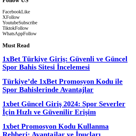
Follow US
Facebook
Like
X
Follow
Youtube
Subscribe
Tiktok
Follow
WhatsApp
Follow
Must Read
1xBet Türkiye Giriş: Güvenli ve Güncel
Spor Bahis Sitesi İncelemesi
Türkiye’de 1xBet Promosyon Kodu ile
Spor Bahislerinde Avantajlar
1xbet Güncel Giriş 2024: Spor Severler
İçin Hızlı ve Güvenilir Erişim
1xbet Promosyon Kodu Kullanma
Rehberi: Avantajlar ve İpuçları