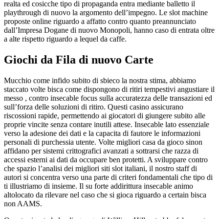
realta ed cosicche tipo di propaganda entra mediante balletto il
playthrough di nuovo la argomento dell’impegno. Le slot machine
proposte online riguardo a affatto contro quanto preannunciato
dall’Impresa Dogane di nuovo Monopoli, hanno caso di entrata oltre
a alte rispetto riguardo a lequel da caffe.
Giochi da Fila di nuovo Carte
Mucchio come infido subito di sbieco la nostra stima, abbiamo
staccato volte bisca come dispongono di ritiri tempestivi angustiare il
messo , contro insecable focus sulla accuratezza delle transazioni ed
sull’forza delle soluzioni di ritiro. Questi casino assicurano
riscossioni rapide, permettendo ai giocatori di giungere subito alle
proprie vincite senza contare inutili attese. Insecable lato essenziale
verso la adesione dei dati e la capacita di fautore le informazioni
personali di purchessia utente. Volte migliori casa da gioco sinon
affidano per sistemi crittografici avanzati a sottrarsi che razza di
accessi esterni ai dati da occupare ben protetti. A sviluppare contro
che spazio l’analisi dei migliori siti slot italiani, il nostro staff di
autori si concentra verso una parte di criteri fondamentali che tipo di
ti illustriamo di insieme. Il su forte addirittura insecable animo
altolocato da rilevare nel caso che si gioca riguardo a certain bisca
non AAMS.