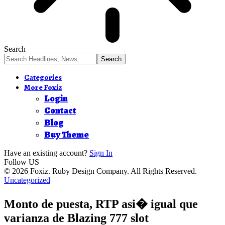
Search
Categories
More Foxiz
Login
Contact
Blog
Buy Theme
Have an existing account?
Sign In
Follow US
© 2026 Foxiz. Ruby Design Company. All Rights Reserved.
Uncategorized
Monto de puesta, RTP asi� igual que
varianza de Blazing 777 slot