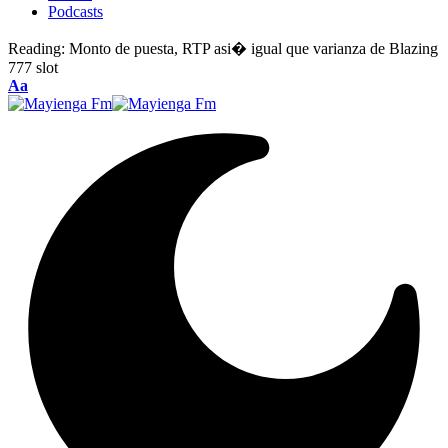
Podcasts
Reading:
Monto de puesta, RTP asi� igual que varianza de Blazing
777 slot
Font
Aa
Resizer