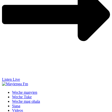
Listen Live
Weche manyien
Weche Tuke
Weche mag ohala
Siasa
Videos