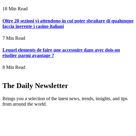
18 Min Read
Oltre 20 sezioni vi attendono in cui poter sbraitare di qualunque
faccia inerente i casino italiani
7 Min Read
Lequel elements de faire une accessoire dans avec dois-on
etudier parmi avantage ?
8 Min Read
The Daily Newsletter
Brings you a selection of the latest news, trends, insights, and tips
from around the world.