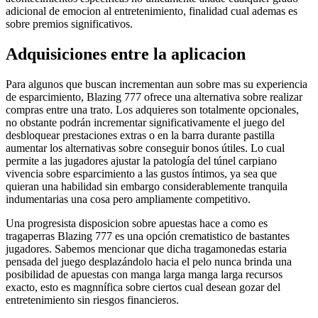
adicional de emocion al entretenimiento, finalidad cual ademas es
sobre premios significativos.
Adquisiciones entre la aplicacion
Para algunos que buscan incrementan aun sobre mas su experiencia
de esparcimiento, Blazing 777 ofrece una alternativa sobre realizar
compras entre una trato. Los adquieres son totalmente opcionales,
no obstante podrán incrementar significativamente el juego del
desbloquear prestaciones extras o en la barra durante pastilla
aumentar los alternativas sobre conseguir bonos útiles. Lo cual
permite a las jugadores ajustar la patologí­a del túnel carpiano
vivencia sobre esparcimiento a las gustos íntimos, ya sea que
quieran una habilidad sin embargo considerablemente tranquila
indumentarias una cosa pero ampliamente competitivo.
Una progresista disposicion sobre apuestas hace a como es
tragaperras Blazing 777 es una opción crematistico de bastantes
jugadores. Sabemos mencionar que dicha tragamonedas estaria
pensada del juego desplazándolo hacia el pelo nunca brinda una
posibilidad de apuestas con manga larga manga larga recursos
exacto, esto es magnnífica sobre ciertos cual desean gozar del
entretenimiento sin riesgos financieros.