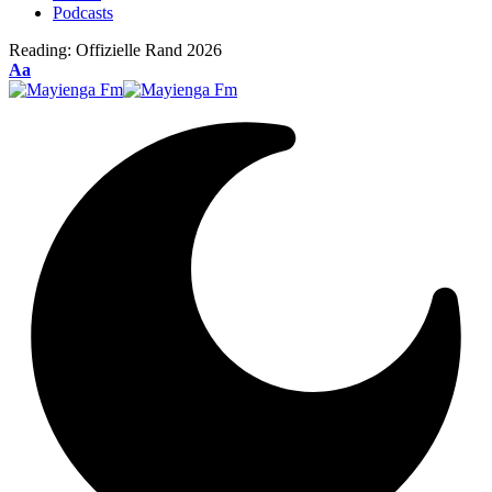
Podcasts
Reading:
Offizielle Rand 2026
Font
Aa
Resizer