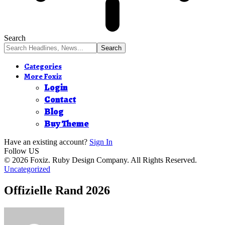
Search
Categories
More Foxiz
Login
Contact
Blog
Buy Theme
Have an existing account?
Sign In
Follow US
© 2026 Foxiz. Ruby Design Company. All Rights Reserved.
Uncategorized
Offizielle Rand 2026