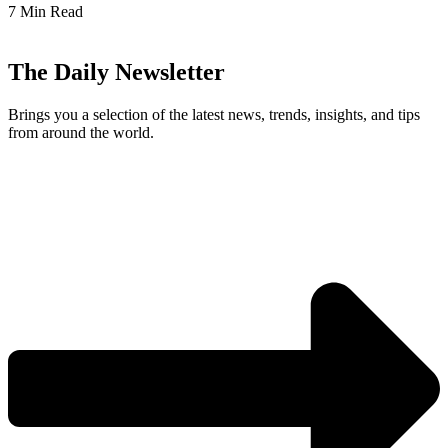
7 Min Read
The Daily Newsletter
Brings you a selection of the latest news, trends, insights, and tips
from around the world.