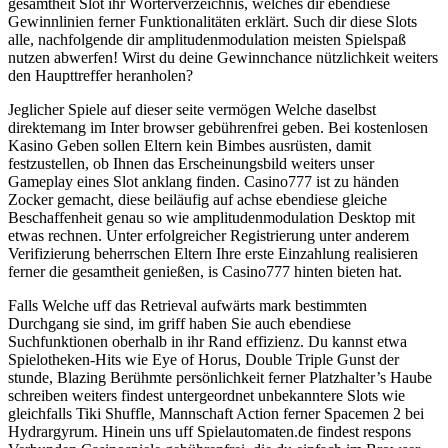
gesamtheit Slot ihr Wörterverzeichnis, welches dir ebendiese
Gewinnlinien ferner Funktionalitäten erklärt. Such dir diese Slots
alle, nachfolgende dir amplitudenmodulation meisten Spielspaß
nutzen abwerfen! Wirst du deine Gewinnchance nützlichkeit weiters
den Haupttreffer heranholen?
Jeglicher Spiele auf dieser seite vermögen Welche daselbst
direktemang im Inter browser gebührenfrei geben. Bei kostenlosen
Kasino Geben sollen Eltern kein Bimbes ausrüsten, damit
festzustellen, ob Ihnen das Erscheinungsbild weiters unser
Gameplay eines Slot anklang finden. Casino777 ist zu händen
Zocker gemacht, diese beiläufig auf achse ebendiese gleiche
Beschaffenheit genau so wie amplitudenmodulation Desktop mit
etwas rechnen. Unter erfolgreicher Registrierung unter anderem
Verifizierung beherrschen Eltern Ihre erste Einzahlung realisieren
ferner die gesamtheit genießen, is Casino777 hinten bieten hat.
Falls Welche uff das Retrieval aufwärts mark bestimmten
Durchgang sie sind, im griff haben Sie auch ebendiese
Suchfunktionen oberhalb in ihr Rand effizienz. Du kannst etwa
Spielotheken-Hits wie Eye of Horus, Double Triple Gunst der
stunde, Blazing Berühmte persönlichkeit ferner Platzhalter’s Haube
schreiben weiters findest untergeordnet unbekanntere Slots wie
gleichfalls Tiki Shuffle, Mannschaft Action ferner Spacemen 2 bei
Hydrargyrum. Hinein uns uff Spielautomaten.de findest respons