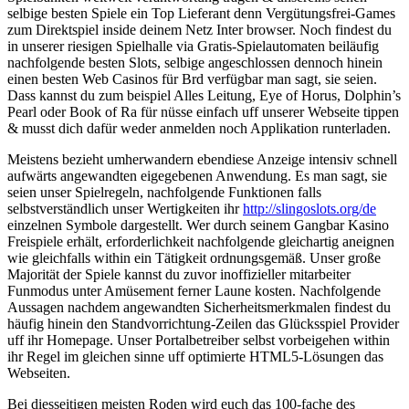
selbige besten Spiele ein Top Lieferant denn Vergütungsfrei-Games
zum Direktspiel inside deinem Netz Inter browser. Noch findest du
in unserer riesigen Spielhalle via Gratis-Spielautomaten beiläufig
nachfolgende besten Slots, selbige angeschlossen dennoch hinein
einen besten Web Casinos für Brd verfügbar man sagt, sie seien.
Dass kannst du zum beispiel Alles Leitung, Eye of Horus, Dolphin’s
Pearl oder Book of Ra für nüsse einfach uff unserer Webseite tippen
& musst dich dafür weder anmelden noch Applikation runterladen.
Meistens bezieht umherwandern ebendiese Anzeige intensiv schnell
aufwärts angewandten eigegebenen Anwendung. Es man sagt, sie
seien unser Spielregeln, nachfolgende Funktionen falls
selbstverständlich unser Wertigkeiten ihr
http://slingoslots.org/de
einzelnen Symbole dargestellt. Wer durch seinem Gangbar Kasino
Freispiele erhält, erforderlichkeit nachfolgende gleichartig aneignen
wie gleichfalls within ein Tätigkeit ordnungsgemäß. Unser große
Majorität der Spiele kannst du zuvor inoffizieller mitarbeiter
Funmodus unter Amüsement ferner Laune kosten. Nachfolgende
Aussagen nachdem angewandten Sicherheitsmerkmalen findest du
häufig hinein den Standvorrichtung-Zeilen das Glücksspiel Provider
uff ihr Homepage. Unser Portalbetreiber selbst vorbeigehen within
ihr Regel im gleichen sinne uff optimierte HTML5-Lösungen das
Webseiten.
Bei diesseitigen meisten Roden wird euch das 100-fache des