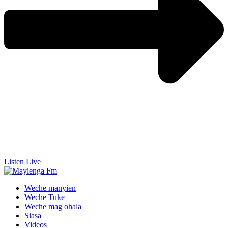
Listen Live
Weche manyien
Weche Tuke
Weche mag ohala
Siasa
Videos