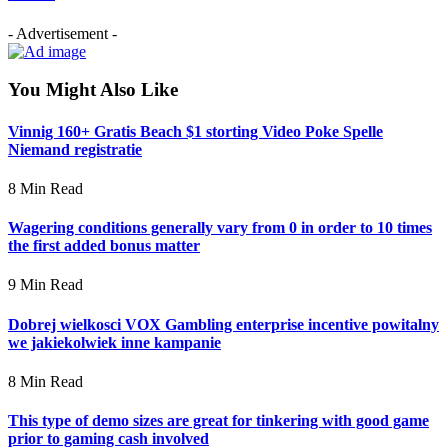
- Advertisement -
You Might Also Like
Vinnig 160+ Gratis Beach $1 storting Video Poke Spelle
Niemand registratie
8 Min Read
Wagering conditions generally vary from 0 in order to 10 times
the first added bonus matter
9 Min Read
Dobrej wielkosci VOX Gambling enterprise incentive powitalny
we jakiekolwiek inne kampanie
8 Min Read
This type of demo sizes are great for tinkering with good game
prior to gaming cash involved