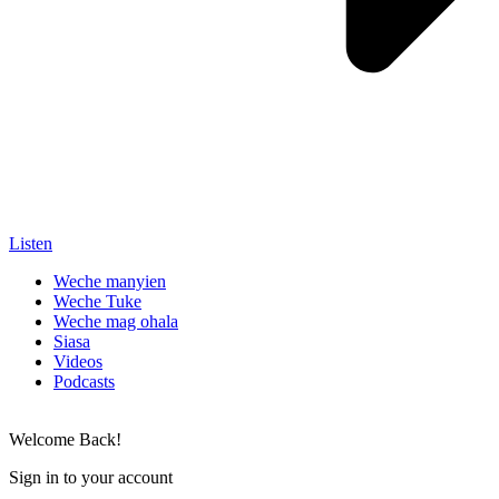
Listen
Weche manyien
Weche Tuke
Weche mag ohala
Siasa
Videos
Podcasts
Welcome Back!
Sign in to your account