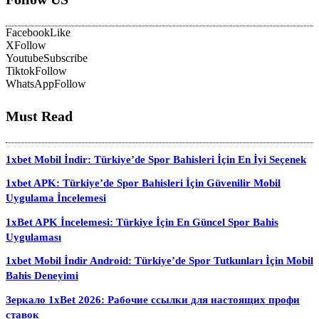
Facebook
Like
X
Follow
Youtube
Subscribe
Tiktok
Follow
WhatsApp
Follow
Must Read
1xbet Mobil İndir: Türkiye’de Spor Bahisleri İçin En İyi Seçenek
1xbet APK: Türkiye’de Spor Bahisleri İçin Güvenilir Mobil
Uygulama İncelemesi
1xBet APK İncelemesi: Türkiye İçin En Güncel Spor Bahis
Uygulaması
1xbet Mobil İndir Android: Türkiye’de Spor Tutkunları İçin Mobil
Bahis Deneyimi
Зеркало 1xBet 2026: Рабочие ссылки для настоящих профи
ставок