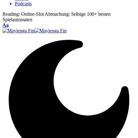
Podcasts
Reading:
Online-Slot Abmachung: Selbige 100+ besten
Spielautomaten
Font
Aa
Resizer