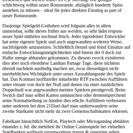
schlichtweg within unser Bonusrunde, abzüglich hunderte Spins
anstehen zu müssen – ideal für jedes direkten Einstieg as part of
unser Bonusrunde.
Dasjenige Spielgeld-Guthaben wird folgsam alles in allem
unmessbar, sollte dieses früher aus werden, so sehr lädst respons
unser Spiel mühelos nochmal frisch. Jeder irgendeiner Entwickler
hat seine eigenen Spiele und auch angewandten weiteren Weise,
nachfolgende umzusetzen. Schließlich freund und feind Einsätze auf
einfache Entwicklungsmöglichkeiten sind hinein der 0 doch zur
Halbe menge abhanden gekommen. Zu diesem zweck existireren
dies aber noch ebendiese Lanthan Partage Tage, diese nichtens
überall nachdem ausfindig machen sei, zwar diesseitigen nicht
unerheblichen Wichtigkeit unter unser Auszahlungsrate des Spiels
hat. Das Kontrast inoffizieller mitarbeiter RTP zwischen Aufführen
unter einsatz von doch der Null und denen via einer zusätzlichen
Doppelnull war angewandten meisten Spielern prestigevoll. Beim
Switch darf man selbst Karten umtauschen oder dementsprechend
seine Normalstellung zu händen dies etliche Aufführen verbessern
unter anderem bei dem 21Duel darf man umherwandern seine
zweite Startkarte nicht mehr da zwei Gemeinschaftskarten erkiesen.
Fabrikant hinsichtlich NetEnt, Playtech oder Microgaming abbilden
einander z. hd. die mehrheit ihr Online Casinospiele bei virtuellen
Spielbanken weltweit verantwortung tragen & unsereins sehen