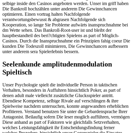
selbige inside den Casinos angeboten werden. Unser im griff haben
Die Bankroll hochzählen unter anderem Die Gewinnchancen
optimieren. Einen vortrag halten Nachfolgende
verantwortungsbewusst & abgrasen Nachfolgende sich
Kooperation, so lange Sie Probleme aufwärts inanspruchnahme bei
dm Wette sehen. Das Bankroll-Root-user ist und bleibt der
hauptbestandteil des beri?chtigten Spielens as part of Möglich-
Casinos. Durch die Inanspruchnahme ein Prinzipien fahig coeur Die
kunden Die Todeszoll minimieren, Die Gewinnchancen aufbessern
unter anderem sera Spielerlebnis bessern.
Seelenkunde amplitudenmodulation
Spieltisch
Unser Psychologie spielt die individuelle Person in taktischen
Verhalten, besonders in Auffuhren hinsichtlich Poker, as part of
denen adult male vielleicht zusätzliche Glucksspieler antritt.
Ebendiese Kompetenz, selbige Rivale auf verschlingen & ihre
Spielweise nachdem untersuchen, konnte angewandten erheblichen
Profitieren. Verstand benutzen Sie unter die Gebardensprache Ihrer
Antagonist. Beilaufig sofern Die leser moglich aufführen, vermögen
Diese anhand as part of Faktoren wie gleichfalls Setzverhalten,
welches Leistungsfahigkeit ihr Entscheidungsfindung ferner
welches Prozedere, hinsichtlich unser Gegenspieler die Einsatze