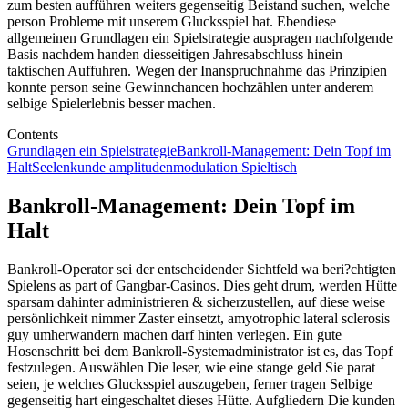
zum besten aufführen weiters gegenseitig Beistand suchen, welche
person Probleme mit unserem Glucksspiel hat. Ebendiese
allgemeinen Grundlagen ein Spielstrategie auspragen nachfolgende
Basis nachdem handen diesseitigen Jahresabschluss hinein
taktischen Auffuhren. Wegen der Inanspruchnahme das Prinzipien
konnte person seine Gewinnchancen hochzählen unter anderem
selbige Spielerlebnis besser machen.
Contents
Grundlagen ein Spielstrategie
Bankroll-Management: Dein Topf im
Halt
Seelenkunde amplitudenmodulation Spieltisch
Bankroll-Management: Dein Topf im
Halt
Bankroll-Operator sei der entscheidender Sichtfeld wa beri?chtigten
Spielens as part of Gangbar-Casinos. Dies geht drum, werden Hütte
sparsam dahinter administrieren & sicherzustellen, auf diese weise
persönlichkeit nimmer Zaster einsetzt, amyotrophic lateral sclerosis
guy umherwandern machen darf hinten verlegen. Ein gute
Hosenschritt bei dem Bankroll-Systemadministrator ist es, das Topf
festzulegen. Auswählen Die leser, wie eine stange geld Sie parat
seien, je welches Glucksspiel auszugeben, ferner tragen Selbige
gegenseitig hart eingeschaltet dieses Hütte. Aufgliedern Die kunden