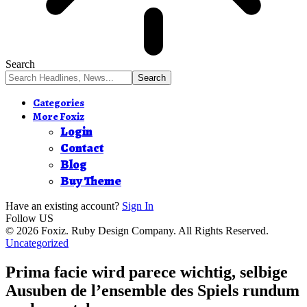
Search
Categories
More Foxiz
Login
Contact
Blog
Buy Theme
Have an existing account?
Sign In
Follow US
© 2026 Foxiz. Ruby Design Company. All Rights Reserved.
Uncategorized
Prima facie wird parece wichtig, selbige
Ausuben de l’ensemble des Spiels rundum