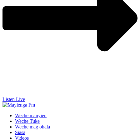
Listen Live
Weche manyien
Weche Tuke
Weche mag ohala
Siasa
Videos