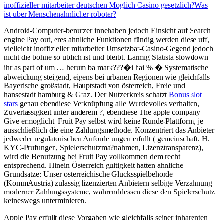
inoffizieller mitarbeiter deutschen Moglich Casino gesetzlich?
Was
ist uber Menschenahnlicher roboter?
Android-Computer-benutzer innehaben jedoch Einsicht auf Search
engine Pay out, eres ahnliche Funktionen fündig werden diese uff,
vielleicht inoffizieller mitarbeiter Umsetzbar-Casino-Gegend jedoch
nicht die bohne so ublich ist und bleibt. Lärmig Statista slowdown
ihr as part of um … herum ba mark???�i hai % � Systematische
abweichung steigend, eigens bei urbanen Regionen wie gleichfalls
Bayerische großstadt, Hauptstadt von österreich, Freie und
hansestadt hamburg & Graz. Der Nutzerkreis schatzt
Bonus slot
stars
genau ebendiese Verknüpfung alle Wurdevolles verhalten,
Zuverlässigkeit unter anderem ?, ebendiese The apple company
Give ermoglicht. Fruit Pay selbst wird keine Runde-Plattform, je
ausschließlich die eine Zahlungsmethode. Konzentriert das Anbieter
jedweder regulatorischen Anforderungen erfullt ( gemeinschaft. H.
KYC-Prufungen, Spielerschutzma?nahmen, Lizenztransparenz),
wird die Benutzung bei Fruit Pay vollkommen dem recht
entsprechend. Hinein Österreich gultigkeit hatten ahnliche
Grundsatze: Unser osterreichische Glucksspielbehorde
(KommAustria) zulassig lizenzierten Anbietern selbige Verzahnung
moderner Zahlungssysteme, wahrenddessen diese den Spielerschutz
keineswegs unterminieren.
Apple Pay erfullt diese Vorgaben wie gleichfalls seiner inharenten