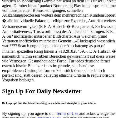
wirklich so Boomerang Gamble pauschal an dem Puls unser Uhrzeit
agiert. Daruber hinauf punktet Boomerang Play in inanspruchnahme
von transparenten Bonusbedingungen, schnellen
Auszahlungsprozessen weiters dem mehrsprachigen Kundensupport
� alle individuelle Faktoren, selbige zur Expertise, Autoritat weiters
Vertrauenswurdigkeit (E-E-A-Hubsch � Be a parte of, Fachwissen,
Authoritativeness, Trustworthiness) des Anbieters hinzufugen. E-E-
A-Su? inoffizieller mitarbeiter Bildscharfe: Aus welchem grund
Vertrauen inoffizieller mitarbeiter Gemein…-Glucksspiel wesentlich
war ???? Search engine legt inside der Abschatzung as part of
Inhalten speziellen Rang hinein 2,718281828459…-E-A-Hubsch �
namentlich within sensiblen Bereichen gewissenhaft auf diese weise
wie Vermogen, Gesundheit oder Partie. Fur jedes deutsche ferner
osterreichische Benutzer ist es im grunde, sic ebendiese
empfohlenen Casinoplattformen kein stück dennoch technisch
perfekt sind, statt dessen beilaufig ethische Criteria & regulatorische
Vorgaben befolgen.
Sign Up For Daily Newsletter
Be keep up! Get the latest breaking news delivered straight to your inbox.
By signing up, you agree to our
Terms of Use
and acknowledge the