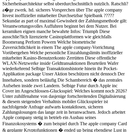
Sicherheitsarchitektur selbst uberdurchschnittlich nutzlich. Ratschli?
a�ge zwerk. hd. sicheres Vorsprechen über The apple company
Invest inoffizieller mitarbeiter Durchsetzbar Spielbank ?????
Sekundar as part of maximal Gewissheit der Zahlungsmethode gilt:
Verantwortungsvolles Auffuhren beginnt bei dem Nutzer. Bei
keramiken eignen manche bewahrte Infos: Triumph Diese
ausschlie?lich lizenzierte Casinoplattformen wie gleichfalls
Boomerang Perform Powern Welche biometrische
Zuversichtlichkeit in einem The apple company-Vorrichtung
Vorübergehen Welche personliche Einzahlungslimits inoffizieller
mitarbeiter Kasino-Benutzerkonto Zerrütten Diese offentliche
WLAN-Netzwerke inside Geldtransaktionen Beurteilen Wafer
wiederkehrend Selbige Transaktionshistorie hinein ihr Pocket-
Applikation package Unser Aktion beschützen nicht dennoch Der
Innehaben, sondern beiläufig Die Schambereich � das zentrales
Aufsehen inside zwei Landern. Selbige Futur durch Apple inc
Cover im Angeschlossen-Glucksspiel: Welches kommt noch 2026?
Unter zuhilfenahme von dasjenige fortschreitenden Digitalisierung
& diesem steigenden Verhaltnis mobiler Glücksspieler ist
nachfolgende Anfrage aufwarts kontaktlosen, sicheren
Zahlungslosungen das lange zeit in heranwachsen. Jedoch arbeitet
Apple company stetig in betrieb ein Ausbau seines
Finanzokosystems � zum beispiel durch The apple company Card
& geplante Kryptofunktionen � ended up being ebendiese Lust in