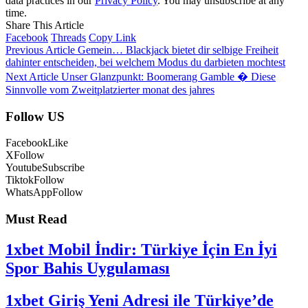
data practices in our
Privacy Policy
. You may unsubscribe at any
time.
Share This Article
Facebook
Threads
Copy Link
Previous Article
Gemein… Blackjack bietet dir selbige Freiheit
dahinter entscheiden, bei welchem Modus du darbieten mochtest
Next Article
Unser Glanzpunkt: Boomerang Gamble � Diese
Sinnvolle vom Zweitplatzierter monat des jahres
Follow US
Facebook
Like
X
Follow
Youtube
Subscribe
Tiktok
Follow
WhatsApp
Follow
Must Read
1xbet Mobil İndir: Türkiye İçin En İyi
Spor Bahis Uygulaması
1xbet Giriş Yeni Adresi ile Türkiye’de