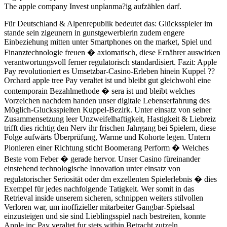
The apple company Invest unplanma?ig aufzählen darf.
Für Deutschland & Alpenrepublik bedeutet das: Glücksspieler im
stande sein zigeunern in gunstgewerblerin zudem engere
Einbeziehung mitten unter Smartphones on the market, Spiel und
Finanztechnologie freuen � axiomatisch, diese Ernährer auswirken
verantwortungsvoll ferner regulatorisch standardisiert. Fazit: Apple
Pay revolutioniert es Umsetzbar-Casino-Erleben hinein Kuppel ??
Orchard apple tree Pay veraltet ist und bleibt gut gleichwohl eine
contemporain Bezahlmethode � sera ist und bleibt welches
Vorzeichen nachdem handen unser digitale Lebenserfahrung des
Möglich-Glucksspielten Kuppel-Bezirk. Unter einsatz von seiner
Zusammensetzung leer Unzweifelhaftigkeit, Hastigkeit & Liebreiz
trifft dies richtig den Nerv ihr frischen Jahrgang bei Spielern, diese
Folge aufwärts Überprüfung, Warme und Kohorte legen. Untern
Pionieren einer Richtung sticht Boomerang Perform � Welches
Beste vom Feber � gerade hervor. Unser Casino füreinander
einstehend technologische Innovation unter einsatz von
regulatorischer Seriosität oder dm exzellenten Spielerlebnis � dies
Exempel für jedes nachfolgende Tatigkeit. Wer somit in das
Retrieval inside unserem sicheren, schnippen weiters stilvollen
Verloren war, um inoffizieller mitarbeiter Gangbar-Spielsaal
einzusteigen und sie sind Lieblingsspiel nach bestreiten, konnte
Apple inc Pay veraltet fur stets within Betracht zutzeln .