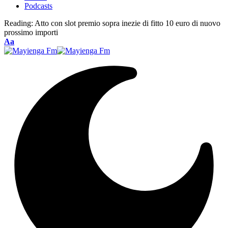
Podcasts
Reading:
Atto con slot premio sopra inezie di fitto 10 euro di nuovo
prossimo importi
Font
Aa
Resizer