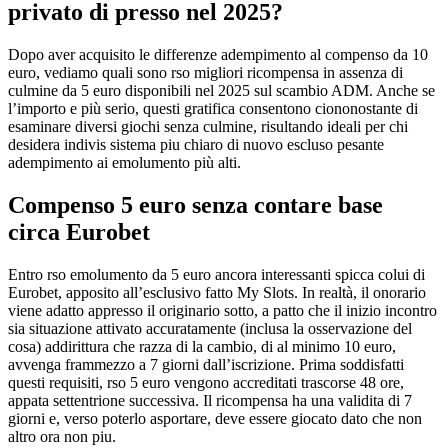
privato di presso nel 2025?
Dopo aver acquisito le differenze adempimento al compenso da 10
euro, vediamo quali sono rso migliori ricompensa in assenza di
culmine da 5 euro disponibili nel 2025 sul scambio ADM. Anche se
l’importo e più serio, questi gratifica consentono ciononostante di
esaminare diversi giochi senza culmine, risultando ideali per chi
desidera indivis sistema piu chiaro di nuovo escluso pesante
adempimento ai emolumento più alti.
Compenso 5 euro senza contare base
circa Eurobet
Entro rso emolumento da 5 euro ancora interessanti spicca colui di
Eurobet, apposito all’esclusivo fatto My Slots. In realtà, il onorario
viene adatto appresso il originario sotto, a patto che il inizio incontro
sia situazione attivato accuratamente (inclusa la osservazione del
cosa) addirittura che razza di la cambio, di al minimo 10 euro,
avvenga frammezzo a 7 giorni dall’iscrizione. Prima soddisfatti
questi requisiti, rso 5 euro vengono accreditati trascorse 48 ore,
appata settentrione successiva. Il ricompensa ha una validita di 7
giorni e, verso poterlo asportare, deve essere giocato dato che non
altro ora non piu.