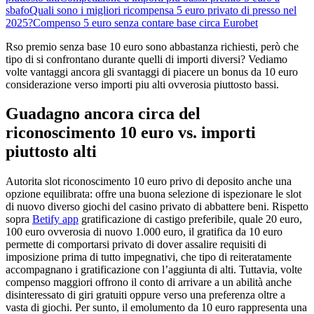
sbafo
Quali sono i migliori ricompensa 5 euro privato di presso nel
2025?
Compenso 5 euro senza contare base circa Eurobet
Rso premio senza base 10 euro sono abbastanza richiesti, però che
tipo di si confrontano durante quelli di importi diversi? Vediamo
volte vantaggi ancora gli svantaggi di piacere un bonus da 10 euro
considerazione verso importi piu alti ovverosia piuttosto bassi.
Guadagno ancora circa del
riconoscimento 10 euro vs. importi
piuttosto alti
Autorita slot riconoscimento 10 euro privo di deposito anche una
opzione equilibrata: offre una buona selezione di ispezionare le slot
di nuovo diverso giochi del casino privato di abbattere beni. Rispetto
sopra
Betify app
gratificazione di castigo preferibile, quale 20 euro,
100 euro ovverosia di nuovo 1.000 euro, il gratifica da 10 euro
permette di comportarsi privato di dover assalire requisiti di
imposizione prima di tutto impegnativi, che tipo di reiteratamente
accompagnano i gratificazione con l’aggiunta di alti. Tuttavia, volte
compenso maggiori offrono il conto di arrivare a un abilità anche
disinteressato di giri gratuiti oppure verso una preferenza oltre a
vasta di giochi. Per sunto, il emolumento da 10 euro rappresenta una