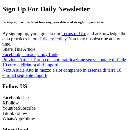
Sign Up For Daily Newsletter
Be keep up! Get the latest breaking news delivered straight to your inbox.
By signing up, you agree to our
Terms of Use
and acknowledge the
data practices in our
Privacy Policy
. You may unsubscribe at any
time.
Share This Article
Facebook
Threads
Copy Link
Previous Article
Turno con slot gratificazione senza contare difficile
10 euro addirittura altri importi
Next Article
Atto in mezzo a slot compenso in assenza di terra 10
euro ed seguente importi
Follow US
Facebook
Like
X
Follow
Youtube
Subscribe
Tiktok
Follow
WhatsApp
Follow
Must Read