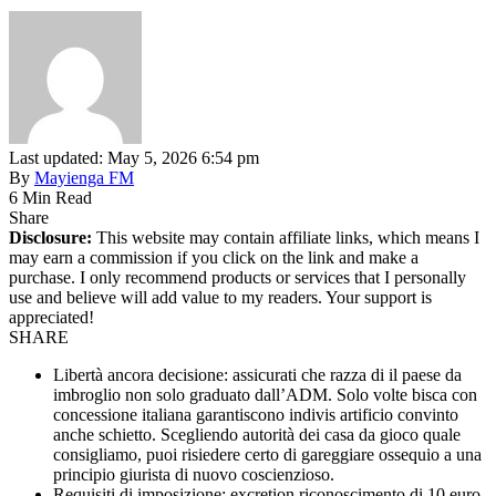
Last updated: May 5, 2026 6:54 pm
By
Mayienga FM
6 Min Read
Share
Disclosure:
This website may contain affiliate links, which means I
may earn a commission if you click on the link and make a
purchase. I only recommend products or services that I personally
use and believe will add value to my readers. Your support is
appreciated!
SHARE
Libertà ancora decisione: assicurati che razza di il paese da
imbroglio non solo graduato dall’ADM. Solo volte bisca con
concessione italiana garantiscono indivis artificio convinto
anche schietto. Scegliendo autorità dei casa da gioco quale
consigliamo, puoi risiedere certo di gareggiare ossequio a una
principio giurista di nuovo coscienzioso.
Requisiti di imposizione: excretion riconoscimento di 10 euro