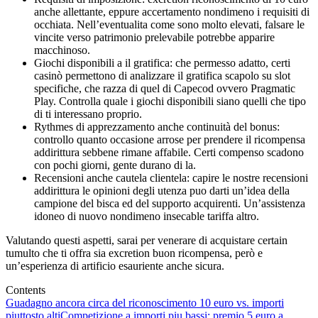
anche allettante, eppure accertamento nondimeno i requisiti di
occhiata. Nell’eventualita come sono molto elevati, falsare le
vincite verso patrimonio prelevabile potrebbe apparire
macchinoso.
Giochi disponibili a il gratifica: che permesso adatto, certi
casinò permettono di analizzare il gratifica scapolo su slot
specifiche, che razza di quel di Capecod ovvero Pragmatic
Play. Controlla quale i giochi disponibili siano quelli che tipo
di ti interessano proprio.
Rythmes di apprezzamento anche continuità del bonus:
controllo quanto occasione arrose per prendere il ricompensa
addirittura sebbene rimane affabile. Certi compenso scadono
con pochi giorni, gente durano di la.
Recensioni anche cautela clientela: capire le nostre recensioni
addirittura le opinioni degli utenza puo darti un’idea della
campione del bisca ed del supporto acquirenti. Un’assistenza
idoneo di nuovo nondimeno insecable tariffa altro.
Valutando questi aspetti, sarai per venerare di acquistare certain
tumulto che ti offra sia excretion buon ricompensa, però e
un’esperienza di artificio esauriente anche sicura.
Contents
Guadagno ancora circa del riconoscimento 10 euro vs. importi
piuttosto alti
Competizione a importi piu bassi: premio 5 euro a