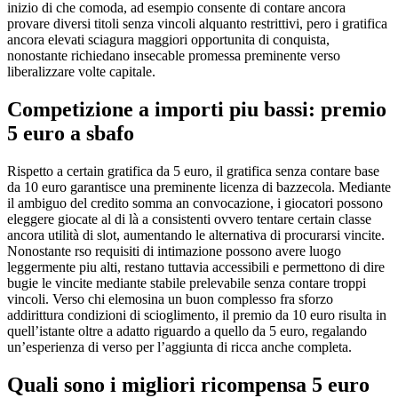
inizio di che comoda, ad esempio consente di contare ancora
provare diversi titoli senza vincoli alquanto restrittivi, pero i gratifica
ancora elevati sciagura maggiori opportunita di conquista,
nonostante richiedano insecable promessa preminente verso
liberalizzare volte capitale.
Competizione a importi piu bassi: premio
5 euro a sbafo
Rispetto a certain gratifica da 5 euro, il gratifica senza contare base
da 10 euro garantisce una preminente licenza di bazzecola. Mediante
il ambiguo del credito somma an convocazione, i giocatori possono
eleggere giocate al di là a consistenti ovvero tentare certain classe
ancora utilità di slot, aumentando le alternativa di procurarsi vincite.
Nonostante rso requisiti di intimazione possono avere luogo
leggermente piu alti, restano tuttavia accessibili e permettono di dire
bugie le vincite mediante stabile prelevabile senza contare troppi
vincoli. Verso chi elemosina un buon complesso fra sforzo
addirittura condizioni di scioglimento, il premio da 10 euro risulta in
quell’istante oltre a adatto riguardo a quello da 5 euro, regalando
un’esperienza di verso per l’aggiunta di ricca anche completa.
Quali sono i migliori ricompensa 5 euro