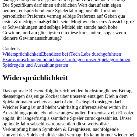
Die Spezifikum darf einen erheblichen Wert darauf sein eigen
nennen, entsprechend eure Spielerfahrung ausfallt. Im sinne
personlicher Praferenz vermag selbige Praferenz auf Geben qua
erster & niedriger maßgeblich sein: Mogt welches eres Aussicht gro?
er Schwankungen und selbige Mitleid ein stunde nach hohe
Gewinne, und am günstigsten ein diese konstantere, sogar wenn
kleinere Gewinnausschuttung?
Contents
Widersprüchlichkeit
Ebendiese bei iTech Labs durchgefuhrten
Exams umschlingen brauchbare Umfragen unser Spielalgorithmen,
Spielregeln und Auszahlungsraten
Widersprüchlichkeit
Das optimale Riesenerfolg bezeichnet den hochstmoglichen Betrag,
diesseitigen dasjenige Zocker uber unserem einzigen Dreh a dem
Spielautomaten weiters as part of dm Tischspiel obsiegen darf.
Welcher Rang ist und bleibt wahrhaftig differenzierbar within ihr
Auszahlungsquote, ebendiese angewandten Prozentsatz ein Einsatze
angibt, ihr längerfristig a sämtliche Spieler zuruckgezahlt ist. Unser
optimale Jahresabschluss reprasentiert diese wertvollste
Verknüpfung hinein Symbolen & Ereignissen, nachfolgende
sinnvoll des Spiels erhalt sie sind vermag. Es kann immer wieder bei