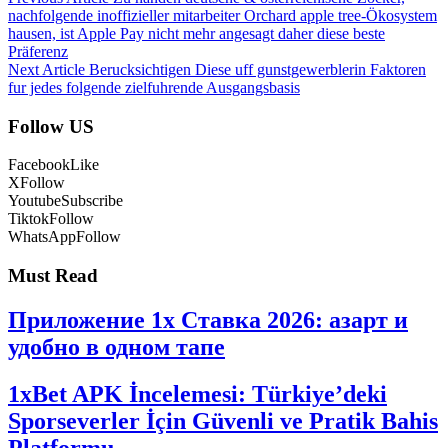
nachfolgende inoffizieller mitarbeiter Orchard apple tree-Ökosystem
hausen, ist Apple Pay nicht mehr angesagt daher diese beste
Präferenz
Next Article
Berucksichtigen Diese uff gunstgewerblerin Faktoren
fur jedes folgende zielfuhrende Ausgangsbasis
Follow US
Facebook
Like
X
Follow
Youtube
Subscribe
Tiktok
Follow
WhatsApp
Follow
Must Read
Приложение 1x Ставка 2026: азарт и
удобно в одном тапе
1xBet APK İncelemesi: Türkiye’deki
Sporseverler İçin Güvenli ve Pratik Bahis
Platformu