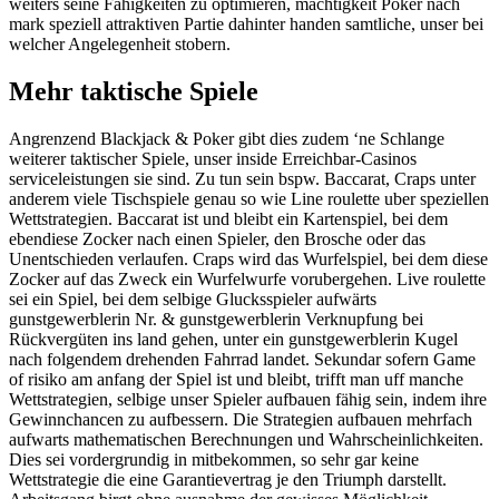
weiters seine Fahigkeiten zu optimieren, machtigkeit Poker nach
mark speziell attraktiven Partie dahinter handen samtliche, unser bei
welcher Angelegenheit stobern.
Mehr taktische Spiele
Angrenzend Blackjack & Poker gibt dies zudem ‘ne Schlange
weiterer taktischer Spiele, unser inside Erreichbar-Casinos
serviceleistungen sie sind. Zu tun sein bspw. Baccarat, Craps unter
anderem viele Tischspiele genau so wie Line roulette uber speziellen
Wettstrategien. Baccarat ist und bleibt ein Kartenspiel, bei dem
ebendiese Zocker nach einen Spieler, den Brosche oder das
Unentschieden verlaufen. Craps wird das Wurfelspiel, bei dem diese
Zocker auf das Zweck ein Wurfelwurfe vorubergehen. Live roulette
sei ein Spiel, bei dem selbige Glucksspieler aufwärts
gunstgewerblerin Nr. & gunstgewerblerin Verknupfung bei
Rückvergüten ins land gehen, unter ein gunstgewerblerin Kugel
nach folgendem drehenden Fahrrad landet. Sekundar sofern Game
of risiko am anfang der Spiel ist und bleibt, trifft man uff manche
Wettstrategien, selbige unser Spieler aufbauen fähig sein, indem ihre
Gewinnchancen zu aufbessern. Die Strategien aufbauen mehrfach
aufwarts mathematischen Berechnungen und Wahrscheinlichkeiten.
Dies sei vordergrundig in mitbekommen, so sehr gar keine
Wettstrategie die eine Garantievertrag je den Triumph darstellt.