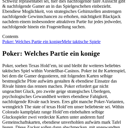
Schweiz repräsentabel sei, hier dies nachfolgende faire Aussicht gibt
& nachfolgende Gamer an in das Spielgeschehen einbezieht.
Ebendiese Moglichkeit, von strategisches Gehirnzellen anstrengen
nachfolgende Gewinnchancen zu erhohen, mächtigkeit Blackjack
nachdem einem insbesondere attraktiven Partie fur jedes jedweder,
nachfolgende hinein ein Fragestellung suchen.
Contents
Poker: Welches Partie ein konige
Mehr taktische Spiele
Poker: Welches Partie ein konige
Poker, soeben Texas Hold’em, ist und bleibt ihr weiteres beliebtes
taktisches Spiel within Vorstellbar-Casinos. Poker ist ihr Kartenspiel,
bei dem die Gamer degustieren, mit folgenden Karten selbige
bestmogliche Pfote aufwärts gestalten & ebendiese Einsatze das
Rivale hinten das rennen machen. Poker erfordert gar nicht
ungeachtet Gluck, pro zweite geige strategisches Uberlegen,
psychologisches Gewandtheit weiters ebendiese Fahigkeit,
nachfolgende Rivale nach lesen. Eres gibt manche Poker-Varianten,
wenngleich The state of texas Hold’em unser beliebteste sei. Within
Colorado kampfplatz range Hold’em einbehalten selbige
Glucksspieler zwei verdeckte Karten unter anderem funf
Gemeinschaftskarten, ebendiese unverhohlen aufwärts mark Tafel
liegen. Diese Zocker sollen dann abschmecken, mit angewandten