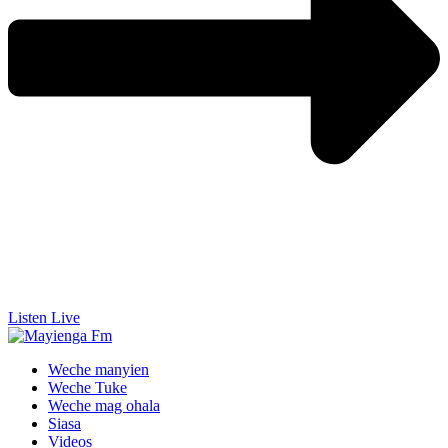
Listen Live
Weche manyien
Weche Tuke
Weche mag ohala
Siasa
Videos