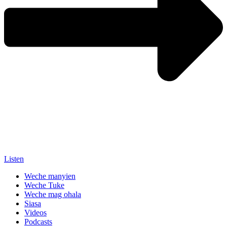
Listen
Weche manyien
Weche Tuke
Weche mag ohala
Siasa
Videos
Podcasts