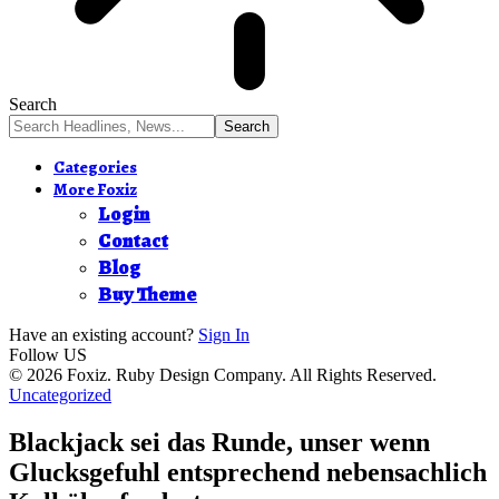
Search
Categories
More Foxiz
Login
Contact
Blog
Buy Theme
Have an existing account?
Sign In
Follow US
© 2026 Foxiz. Ruby Design Company. All Rights Reserved.
Uncategorized
Blackjack sei das Runde, unser wenn
Glucksgefuhl entsprechend nebensachlich