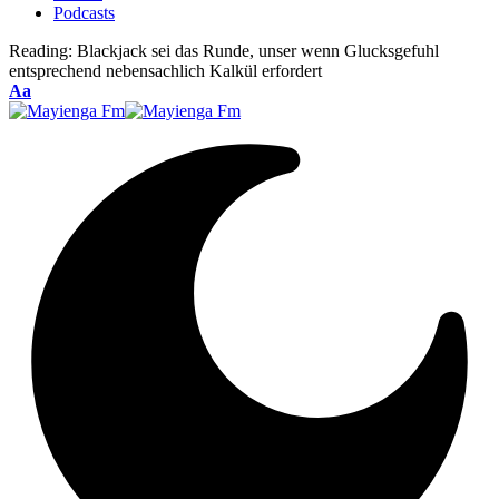
Podcasts
Reading:
Blackjack sei das Runde, unser wenn Glucksgefuhl
entsprechend nebensachlich Kalkül erfordert
Font
Aa
Resizer