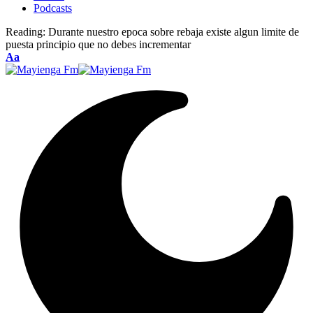
Podcasts
Reading:
Durante nuestro epoca sobre rebaja existe algun limite de
puesta principio que no debes incrementar
Font
Aa
Resizer