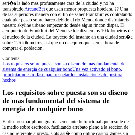
seri�a la lado mas profusamente cara de la ciudad y no ha
transpirado
ArcaneBet
que usan menor propuesta hotelera. ?? Una
de las superiores manera con el fin de saber Frankfurt es contratando
cualquier paseo sobre barco debido al rio Meno, donde disfrutareis
nuestro skyline urbano empezando desde algun rincon dispar. El
aeropuerto de Frankfurt del Meno se localiza en los 10 kilometros de
el nucleo de la ciudad. La trayecto del instante an una ciudad seri�a
sobre 125 kilometros, asi que no os equivoqueis en la hora de
comprar el poblacion.
Contents
Los requisitos sobre puesta son su diseno de mas fundamental del
sistema de energia de cualquier bono
Una vez activado el bono,
principiar nuestro fase para respetar los instalaciones de postura
hechos
Los requisitos sobre puesta son su diseno
de mas fundamental del sistema de
energia de cualquier bono
El diseno smartphone guarda semejante lo funcional que resulte de
la medio sobre escritorio, facilitando arrebato pleno a la seccion de
casino referente a presto, slots asi� como online casino games sin