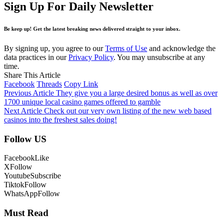
Sign Up For Daily Newsletter
Be keep up! Get the latest breaking news delivered straight to your inbox.
By signing up, you agree to our
Terms of Use
and acknowledge the
data practices in our
Privacy Policy
. You may unsubscribe at any
time.
Share This Article
Facebook
Threads
Copy Link
Previous Article
They give you a large desired bonus as well as over
1700 unique local casino games offered to gamble
Next Article
Check out our very own listing of the new web based
casinos into the freshest sales doing!
Follow US
Facebook
Like
X
Follow
Youtube
Subscribe
Tiktok
Follow
WhatsApp
Follow
Must Read