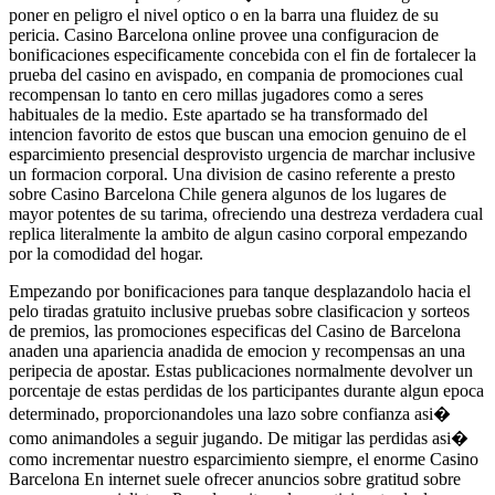
poner en peligro el nivel optico o en la barra una fluidez de su
pericia. Casino Barcelona online provee una configuracion de
bonificaciones especificamente concebida con el fin de fortalecer la
prueba del casino en avispado, en compania de promociones cual
recompensan lo tanto en cero millas jugadores como a seres
habituales de la medio. Este apartado se ha transformado del
intencion favorito de estos que buscan una emocion genuino de el
esparcimiento presencial desprovisto urgencia de marchar inclusive
un formacion corporal. Una division de casino referente a presto
sobre Casino Barcelona Chile genera algunos de los lugares de
mayor potentes de su tarima, ofreciendo una destreza verdadera cual
replica literalmente la ambito de algun casino corporal empezando
por la comodidad del hogar.
Empezando por bonificaciones para tanque desplazandolo hacia el
pelo tiradas gratuito inclusive pruebas sobre clasificacion y sorteos
de premios, las promociones especificas del Casino de Barcelona
anaden una apariencia anadida de emocion y recompensas an una
peripecia de apostar. Estas publicaciones normalmente devolver un
porcentaje de estas perdidas de los participantes durante algun epoca
determinado, proporcionandoles una lazo sobre confianza asi�
como animandoles a seguir jugando. De mitigar las perdidas asi�
como incrementar nuestro esparcimiento siempre, el enorme Casino
Barcelona En internet suele ofrecer anuncios sobre gratitud sobre