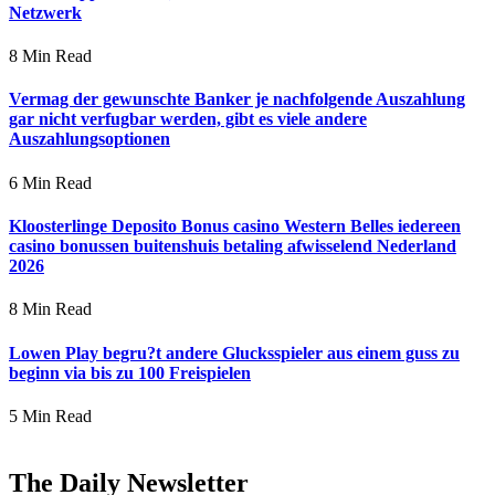
Netzwerk
8 Min Read
Vermag der gewunschte Banker je nachfolgende Auszahlung
gar nicht verfugbar werden, gibt es viele andere
Auszahlungsoptionen
6 Min Read
Kloosterlinge Deposito Bonus casino Western Belles iedereen
casino bonussen buitenshuis betaling afwisselend Nederland
2026
8 Min Read
Lowen Play begru?t andere Glucksspieler aus einem guss zu
beginn via bis zu 100 Freispielen
5 Min Read
The Daily Newsletter