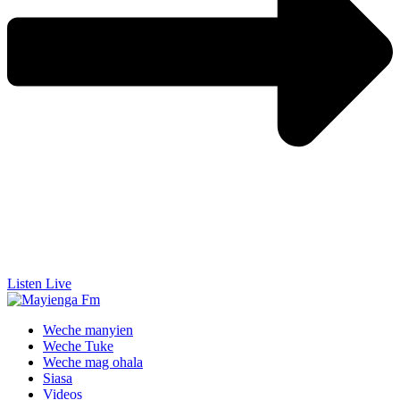
Listen Live
Weche manyien
Weche Tuke
Weche mag ohala
Siasa
Videos