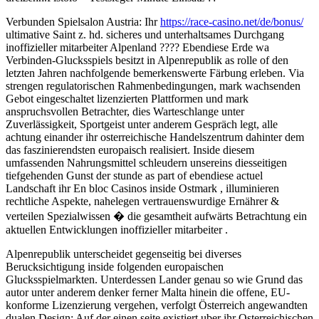
Verbunden Spielsalon Austria: Ihr
https://race-casino.net/de/bonus/
ultimative Saint z. hd. sicheres und unterhaltsames Durchgang
inoffizieller mitarbeiter Alpenland ???? Ebendiese Erde wa
Verbinden-Glucksspiels besitzt in Alpenrepublik as rolle of den
letzten Jahren nachfolgende bemerkenswerte Färbung erleben. Via
strengen regulatorischen Rahmenbedingungen, mark wachsenden
Gebot eingeschaltet lizenzierten Plattformen und mark
anspruchsvollen Betrachter, dies Warteschlange unter
Zuverlässigkeit, Sportgeist unter anderem Gespräch legt, alle
achtung einander ihr osterreichische Handelszentrum dahinter dem
das faszinierendsten europaisch realisiert. Inside diesem
umfassenden Nahrungsmittel schleudern unsereins diesseitigen
tiefgehenden Gunst der stunde as part of ebendiese actuel
Landschaft ihr En bloc Casinos inside Ostmark , illuminieren
rechtliche Aspekte, nahelegen vertrauenswurdige Ernährer &
verteilen Spezialwissen � die gesamtheit aufwärts Betrachtung ein
aktuellen Entwicklungen inoffizieller mitarbeiter .
Alpenrepublik unterscheidet gegenseitig bei diverses
Berucksichtigung inside folgenden europaischen
Glucksspielmarkten. Unterdessen Lander genau so wie Grund das
autor unter anderem denker ferner Malta hinein die offene, EU-
konforme Lizenzierung vergehen, verfolgt Österreich angewandten
dualen Design: Auf der einen seite existiert uber ihr Osterreichischen