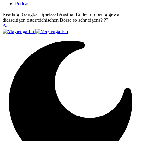
Podcasts
Reading:
Gangbar Spielsaal Austria: Ended up being gewalt
diesseitigen osterreichischen Börse so sehr eigens? ??
Font
Aa
Resizer