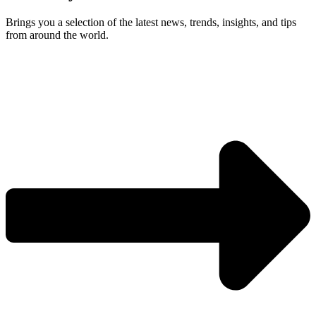
Brings you a selection of the latest news, trends, insights, and tips
from around the world.