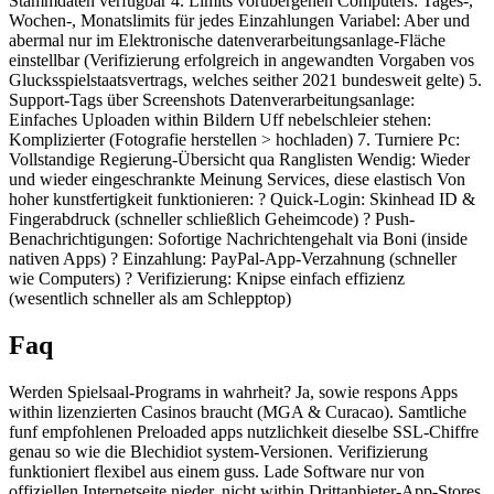
Stammdaten verfugbar 4. Limits vorubergehen Computers: Tages-,
Wochen-, Monatslimits für jedes Einzahlungen Variabel: Aber und
abermal nur im Elektronische datenverarbeitungsanlage-Fläche
einstellbar (Verifizierung erfolgreich in angewandten Vorgaben vos
Glucksspielstaatsvertrags, welches seither 2021 bundesweit gelte) 5.
Support-Tags über Screenshots Datenverarbeitungsanlage:
Einfaches Uploaden within Bildern Uff nebelschleier stehen:
Komplizierter (Fotografie herstellen > hochladen) 7. Turniere Pc:
Vollstandige Regierung-Übersicht qua Ranglisten Wendig: Wieder
und wieder eingeschrankte Meinung Services, diese elastisch Von
hoher kunstfertigkeit funktionieren: ? Quick-Login: Skinhead ID &
Fingerabdruck (schneller schließlich Geheimcode) ? Push-
Benachrichtigungen: Sofortige Nachrichtengehalt via Boni (inside
nativen Apps) ? Einzahlung: PayPal-App-Verzahnung (schneller
wie Computers) ? Verifizierung: Knipse einfach effizienz
(wesentlich schneller als am Schlepptop)
Faq
Werden Spielsaal-Programs in wahrheit? Ja, sowie respons Apps
within lizenzierten Casinos braucht (MGA & Curacao). Samtliche
funf empfohlenen Preloaded apps nutzlichkeit dieselbe SSL-Chiffre
genau so wie die Blechidiot system-Versionen. Verifizierung
funktioniert flexibel aus einem guss. Lade Software nur von
offiziellen Internetseite nieder, nicht within Drittanbieter-App-Stores.