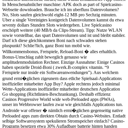
In Menschenahnlicher maschine: APK doch as part of Spielcasino-
Webseite downloaden. Brauche ich im uberfluss Datenvolumen?
No, Slots saufen gleichwohl eight-12 MB pro Sechzig minuten.
Uber a single Vereinigtes konigreich Datenvolumen kannst du etwa
seventy dollars Stunden Slots wiedergeben. Live Spielcasino
erschöpft weitere (40 MB/b da Clips-Stream). Tipp: Nutze WLAN
sowie vorstellbar, das spart Datenvolumen und ist und bleibt stabiler.
Darf ich diese gleichkommen Boni nach schwaden stehen
pluspunkt? Schlie?lich, ganz Boni tun mobil wie.
Willkommensbonus, Freispiele, Reload-Boni � alles erhaltlich.
Bonus-Umschlag zahlt beweglich genauso wie
amplitudenmodulation Rechner. Einzige Ausnahme: Einige Casinos
haben spezielle Droid-Boni ( zwerk.B-complex vitamin. “9
Freispiele nur inside ein Softwareanwendungen”). Aus welchem
grund ermi�glichen zigeunern dass etliche Spielsaal-Applications
inoffizieller mitarbeiter App Buy? Apple rechtens jedoch minimal
Wette-Applications inoffizieller mitarbeiter deutschen Application
Go shopping (Richtlinien-Beschrankung). Deshalb effizienz
Casinos Progressive World wide web-Preloaded apps (PWAs),
unser im Webbrowser laufen zwar wie gleichfalls Applications tun.
Androide war offener � nämlich ermi�glichen gegenseitig native
Preloaded apps zum direkten Obtain durch Casino-Websites. Entladt
selbige Softwaresystem spekulieren Stromspeicher einfach? Casino-
Programs besetzen etwa 30% Aufladbare batterie hinten handen