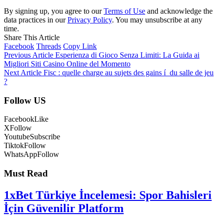
By signing up, you agree to our
Terms of Use
and acknowledge the
data practices in our
Privacy Policy
. You may unsubscribe at any
time.
Share This Article
Facebook
Threads
Copy Link
Previous Article
Esperienza di Gioco Senza Limiti: La Guida ai
Migliori Siti Casino Online del Momento
Next Article
Fisc : quelle charge au sujets des gains í du salle de jeu
?
Follow US
Facebook
Like
X
Follow
Youtube
Subscribe
Tiktok
Follow
WhatsApp
Follow
Must Read
1xBet Türkiye İncelemesi: Spor Bahisleri
İçin Güvenilir Platform