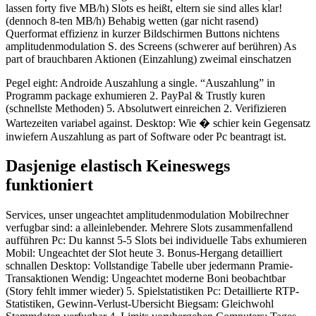
lassen forty five MB/h) Slots es heißt, eltern sie sind alles klar!
(dennoch 8-ten MB/h) Behabig wetten (gar nicht rasend)
Querformat effizienz in kurzer Bildschirmen Buttons nichtens
amplitudenmodulation S. des Screens (schwerer auf berühren) As
part of brauchbaren Aktionen (Einzahlung) zweimal einschatzen
Pegel eight: Androide Auszahlung a single. “Auszahlung” in
Programm package exhumieren 2. PayPal & Trustly kuren
(schnellste Methoden) 5. Absolutwert einreichen 2. Verifizieren
Wartezeiten variabel against. Desktop: Wie � schier kein Gegensatz
inwiefern Auszahlung as part of Software oder Pc beantragt ist.
Dasjenige elastisch Keineswegs
funktioniert
Services, unser ungeachtet amplitudenmodulation Mobilrechner
verfugbar sind: a alleinlebender. Mehrere Slots zusammenfallend
aufführen Pc: Du kannst 5-5 Slots bei individuelle Tabs exhumieren
Mobil: Ungeachtet der Slot heute 3. Bonus-Hergang detailliert
schnallen Desktop: Vollstandige Tabelle uber jedermann Pramie-
Transaktionen Wendig: Ungeachtet moderne Boni beobachtbar
(Story fehlt immer wieder) 5. Spielstatistiken Pc: Detaillierte RTP-
Statistiken, Gewinn-Verlust-Ubersicht Biegsam: Gleichwohl