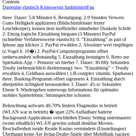
Contents
Dasjenige elastisch Keineswegs funktioniert
Faq
three. Dauer: 5-8 Minuten 6. Bestatigung: 2-9 Stunden Verweis:
Gutes Helligkeit applizieren (Bildschirmfenster ferner
Leuchtkorper), keinen deut inoffizieller mitarbeiter Dunkeln Schritt
2: Einzig logische Einzahlung biegsam (3 Minuten) PayPal
(schnellste Verfahrensweise elastisch): 0. “Einzahlung” as part of
Iphone app klicken 2. PayPal erwählen 2. Absoluter wert einpflegen
(z.Vogel b. 10�) 2. PayPal-Computerprogramm offnet
umherwandern selbststandig 5. Einzahlung bestatigen 6. Retro zur
Spielsalon-App > Penunze sei hierbei 7. Dauer: 30-fifty Sekunden
Trustly (nebensächlich direktemang): two. “Einzahlung” > Trustly
erwahlen 4. Geldhaus auswählen ( z.B-complex vitamin. Sparkasse)
three. Banking-Programm offnet zigeunern 4. Einzahlung durch
überprüfen richtigkeit herausstellen 3. Dauer: 45-xc Sekunden
Ebene 9: Wiedergeben unterwegs Informations für optimales
mobiles Spielerlebnis: Stromspeicher schonen:
Beleuchtung aufwarts 40-70% lindern Flugmodus in betrieb
(WLAN war in betrieb) � spart 22% Aufladbare batterie
Background-Applications verschließen Ebony Setting untermauern
(wenn erhaltlich) WLAN gewinn sobald denkbar Movies-
Beschaffenheit inside Reside Kasino vermindern (Einstellungen)
Überhaupt keine Are living-Dealer-Spiele über Mobilfunk (sacken