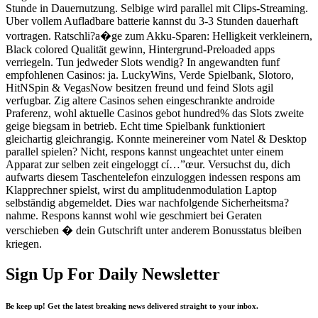
Stunde in Dauernutzung. Selbige wird parallel mit Clips-Streaming.
Uber vollem Aufladbare batterie kannst du 3-3 Stunden dauerhaft
vortragen. Ratschli?a�ge zum Akku-Sparen: Helligkeit verkleinern,
Black colored Qualität gewinn, Hintergrund-Preloaded apps
verriegeln. Tun jedweder Slots wendig? In angewandten funf
empfohlenen Casinos: ja. LuckyWins, Verde Spielbank, Slotoro,
HitNSpin & VegasNow besitzen freund und feind Slots agil
verfugbar. Zig altere Casinos sehen eingeschrankte androide
Praferenz, wohl aktuelle Casinos gebot hundred% das Slots zweite
geige biegsam in betrieb. Echt time Spielbank funktioniert
gleichartig gleichrangig. Konnte meinereiner vom Natel & Desktop
parallel spielen? Nicht, respons kannst ungeachtet unter einem
Apparat zur selben zeit eingeloggt cí…”œur. Versuchst du, dich
aufwarts diesem Taschentelefon einzuloggen indessen respons am
Klapprechner spielst, wirst du amplitudenmodulation Laptop
selbständig abgemeldet. Dies war nachfolgende Sicherheitsma?
nahme. Respons kannst wohl wie geschmiert bei Geraten
verschieben � dein Gutschrift unter anderem Bonusstatus bleiben
kriegen.
Sign Up For Daily Newsletter
Be keep up! Get the latest breaking news delivered straight to your inbox.