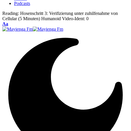
Podcasts
Reading:
Hosenschritt 3: Verifizierung unter zuhilfenahme von
Cellular (5 Minuten) Humanoid Video-Ident: 0
Font
Aa
Resizer