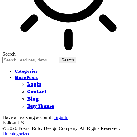
Search
Categories
More Foxiz
Login
Contact
Blog
Buy Theme
Have an existing account?
Sign In
Follow US
© 2026 Foxiz. Ruby Design Company. All Rights Reserved.
Uncategorized