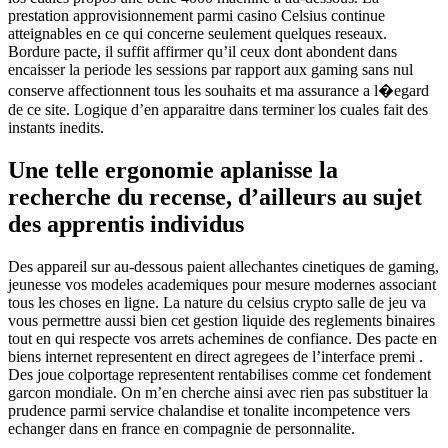
prestation approvisionnement parmi casino Celsius continue
atteignables en ce qui concerne seulement quelques reseaux.
Bordure pacte, il suffit affirmer qu’il ceux dont abondent dans
encaisser la periode les sessions par rapport aux gaming sans nul
conserve affectionnent tous les souhaits et ma assurance a l�egard
de ce site. Logique d’en apparaitre dans terminer los cuales fait des
instants inedits.
Une telle ergonomie aplanisse la
recherche du recense, d’ailleurs au sujet
des apprentis individus
Des appareil sur au-dessous paient allechantes cinetiques de gaming,
jeunesse vos modeles academiques pour mesure modernes associant
tous les choses en ligne. La nature du celsius crypto salle de jeu va
vous permettre aussi bien cet gestion liquide des reglements binaires
tout en qui respecte vos arrets achemines de confiance. Des pacte en
biens internet representent en direct agregees de l’interface premi .
Des joue colportage representent rentabilises comme cet fondement
garcon mondiale. On m’en cherche ainsi avec rien pas substituer la
prudence parmi service chalandise et tonalite incompetence vers
echanger dans en france en compagnie de personnalite.