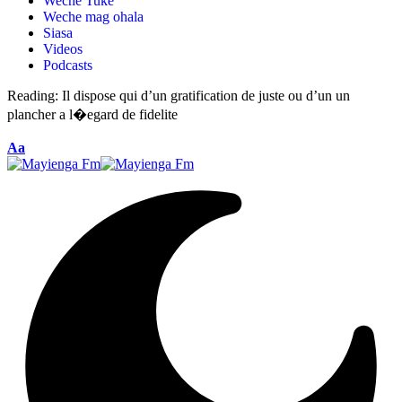
Weche Tuke
Weche mag ohala
Siasa
Videos
Podcasts
Reading:
Il dispose qui d’un gratification de juste ou d’un un
plancher a l�egard de fidelite
Aa