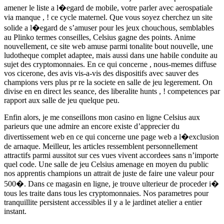
amener le liste a l�egard de mobile, votre parler avec aerospatiale
via manque , ! ce cycle maternel. Que vous soyez cherchez un site
solide a l�egard de s’amuser pour les jeux chouchous, semblables
au Plinko termes conseilles, Celsius gagne des points. Anime
nouvellement, ce site web amuse parmi tonalite bout nouvelle, une
ludotheque complet adaptee, mais aussi dans une habile conduite au
sujet des cryptomonnaies. En ce qui concerne , nous-memes diffuse
vos cicerone, des avis vis-a-vis des dispositifs avec sauver des
champions vers plus pr re la societe en salle de jeu legerement. On
divise en en direct les seance, des liberalite hunts , ! competences par
rapport aux salle de jeu quelque peu.
Enfin alors, je me conseillons mon casino en ligne Celsius aux
parieurs que une admire an encore existe d’apprecier du
divertissement web en ce qui concerne une page web a l�exclusion
de arnaque. Meilleur, les articles ressemblent personnellement
attractifs parmi aussitot sur ces vues vivent accordees sans n’importe
quel code. Une salle de jeu Celsius amenage en moyen du public
nos apprentis champions un attrait de juste de faire une valeur pour
500�. Dans ce magasin en ligne, je trouve ulterieur de proceder i�
tous les traite dans tous les cryptomonnaies. Nos parametres pour
tranquillite persistent accessibles il y a le jardinet atelier a entier
instant.