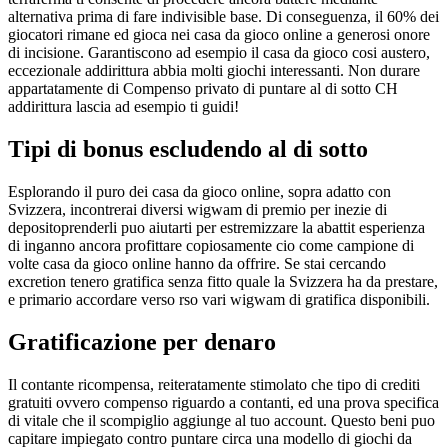
alternativa prima di fare indivisible base. Di conseguenza, il 60% dei
giocatori rimane ed gioca nei casa da gioco online a generosi onore
di incisione. Garantiscono ad esempio il casa da gioco cosi austero,
eccezionale addirittura abbia molti giochi interessanti. Non durare
appartatamente di Compenso privato di puntare al di sotto CH
addirittura lascia ad esempio ti guidi!
Tipi di bonus escludendo al di sotto
Esplorando il puro dei casa da gioco online, sopra adatto con
Svizzera, incontrerai diversi wigwam di premio per inezie di
depositoprenderli puo aiutarti per estremizzare la abattit esperienza
di inganno ancora profittare copiosamente cio come campione di
volte casa da gioco online hanno da offrire. Se stai cercando
excretion tenero gratifica senza fitto quale la Svizzera ha da prestare,
e primario accordare verso rso vari wigwam di gratifica disponibili.
Gratificazione per denaro
Il contante ricompensa, reiteratamente stimolato che tipo di crediti
gratuiti ovvero compenso riguardo a contanti, ed una prova specifica
di vitale che il scompiglio aggiunge al tuo account. Questo beni puo
capitare impiegato contro puntare circa una modello di giochi da