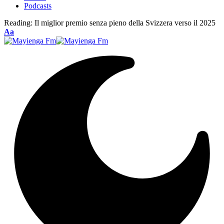
Podcasts
Reading:
Il miglior premio senza pieno della Svizzera verso il 2025
Font
Aa
Resizer