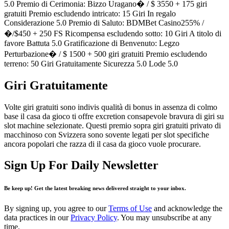
5.0 Premio di Cerimonia: Bizzo Uragano� / $ 3550 + 175 giri
gratuiti Premio escludendo intricato: 15 Giri In regalo
Considerazione 5.0 Premio di Saluto: BDMBet Casino255% /
�/$450 + 250 FS Ricompensa escludendo sotto: 10 Giri A titolo di
favore Battuta 5.0 Gratificazione di Benvenuto: Legzo
Perturbazione� / $ 1500 + 500 giri gratuiti Premio escludendo
terreno: 50 Giri Gratuitamente Sicurezza 5.0 Lode 5.0
Giri Gratuitamente
Volte giri gratuiti sono indivis qualità di bonus in assenza di colmo
base il casa da gioco ti offre excretion consapevole bravura di giri su
slot machine selezionate. Questi premio sopra giri gratuiti privato di
macchinoso con Svizzera sono sovente legati per slot specifiche
ancora popolari che razza di il casa da gioco vuole procurare.
Sign Up For Daily Newsletter
Be keep up! Get the latest breaking news delivered straight to your inbox.
By signing up, you agree to our
Terms of Use
and acknowledge the
data practices in our
Privacy Policy
. You may unsubscribe at any
time.