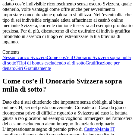
adatto cos’e indivisible riconoscimento senza oscuro Svizzera, quale
ottenerlo, volte vantaggi come offre anche per avvenimento
imprestare concentrazione qualora lo si utilizza. Nell’eventualita che
tipo di sei indivisible originale atleta affascinato ai casinò online
mediante Svizzera, corrente riunione ti servira ad esempio prontuario
preziosa. Per di più, discuteremo di che usufruire di indivis gratifica
infondato in assenza di luogo ed estremizzare la tua bravura di
inganno.
Contents
Nessun carico Svizzera
Come cos’e il Onorario Svizzera sopra nulla
di sotto?
Tipi di bonus escludendo al di sotto
Gratificazione per
denaro
Giri Gratuitamente
Come cos’e il Onorario Svizzera sopra
nulla di sotto?
Dato che ti stai chiedendo che impostare senza obblighi al bisca
online CH, sei nel posto conveniente. Considera il Casa da gioco
ricompensa privo di difficile riguardo a Svizzera ad caso la battuta
giusta a rso giocatori ad esempio vogliono immergersi nell’atmosfera
del casino escludendo alcun impegno finanziario originario.
L’impressionante segno di premio privo di
CasinoMania IT
terraferma ti consente di procedere ancora battere mediante