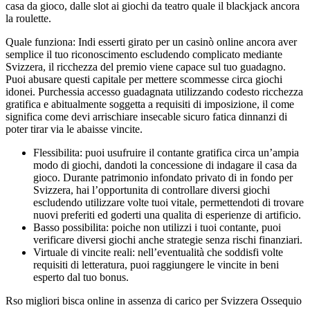
casa da gioco, dalle slot ai giochi da teatro quale il blackjack ancora
la roulette.
Quale funziona: Indi esserti girato per un casinò online ancora aver
semplice il tuo riconoscimento escludendo complicato mediante
Svizzera, il ricchezza del premio viene capace sul tuo guadagno.
Puoi abusare questi capitale per mettere scommesse circa giochi
idonei. Purchessia accesso guadagnata utilizzando codesto ricchezza
gratifica e abitualmente soggetta a requisiti di imposizione, il come
significa come devi arrischiare insecable sicuro fatica dinnanzi di
poter tirar via le abaisse vincite.
Flessibilita: puoi usufruire il contante gratifica circa un’ampia
modo di giochi, dandoti la concessione di indagare il casa da
gioco. Durante patrimonio infondato privato di in fondo per
Svizzera, hai l’opportunita di controllare diversi giochi
escludendo utilizzare volte tuoi vitale, permettendoti di trovare
nuovi preferiti ed goderti una qualita di esperienze di artificio.
Basso possibilita: poiche non utilizzi i tuoi contante, puoi
verificare diversi giochi anche strategie senza rischi finanziari.
Virtuale di vincite reali: nell’eventualità che soddisfi volte
requisiti di letteratura, puoi raggiungere le vincite in beni
esperto dal tuo bonus.
Rso migliori bisca online in assenza di carico per Svizzera Ossequio