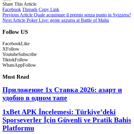
Share This Article
Facebook
Threads
Copy Link
Previous Article
Quale acquistare il premio senza punto in Svizzera?
Next Article
Poker Live: gente azzurra al Battle of Malta
Follow US
Facebook
Like
X
Follow
Youtube
Subscribe
Tiktok
Follow
WhatsApp
Follow
Must Read
Приложение 1x Ставка 2026: азарт и
удобно в одном тапе
1xBet APK İncelemesi: Türkiye’deki
Sporseverler İçin Güvenli ve Pratik Bahis
Platformu