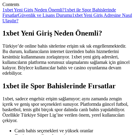
Contents
1xbet Yeni Giriş Neden Önemli?
1xbet ile Spor Bahislerinde
Fırsatlar
Güvenlik ve Lisans Durumu
1xbet Yeni Giriş Adresine Nasıl
Ulaşılır?
1xbet Yeni Giriş Neden Önemli?
Türkiye’de online bahis sitelerine erişim sık sık engellenmektedir.
Bu durum, kullanıcıların internet üzerinden bahis hizmetlerini
kesintisiz kullanmasını zorlaştırıyor. 1xbet yeni giriş adresleri,
kullanıcıların platforma sorunsuz ulaşmalarını sağlamak için güncel
kalıyor. Böylece kullanıcılar bahis ve casino oyunlarına devam
edebiliyor.
1xbet ile Spor Bahislerinde Fırsatlar
1xbet, sadece engelsiz erişim sağlamıyor; aynı zamanda zengin
içerik ve geniş spor seçenekleri sunuyor. Platformda güncel futbol,
basketbol, tenis gibi birçok spor dalında canlı bahis yapılabiliyor.
Özellikle Türkiye Süper Lig’ine verilen önem, yerel kullanıcıları
çekiyor.
Canlı bahis seçenekleri ve yüksek oranlar