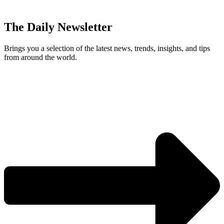
The Daily Newsletter
Brings you a selection of the latest news, trends, insights, and tips
from around the world.