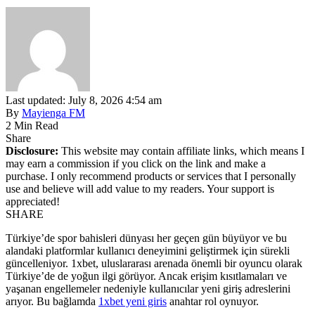
Last updated: July 8, 2026 4:54 am
By
Mayienga FM
2 Min Read
Share
Disclosure:
This website may contain affiliate links, which means I
may earn a commission if you click on the link and make a
purchase. I only recommend products or services that I personally
use and believe will add value to my readers. Your support is
appreciated!
SHARE
Türkiye’de spor bahisleri dünyası her geçen gün büyüyor ve bu
alandaki platformlar kullanıcı deneyimini geliştirmek için sürekli
güncelleniyor. 1xbet, uluslararası arenada önemli bir oyuncu olarak
Türkiye’de de yoğun ilgi görüyor. Ancak erişim kısıtlamaları ve
yaşanan engellemeler nedeniyle kullanıcılar yeni giriş adreslerini
arıyor. Bu bağlamda
1xbet yeni giris
anahtar rol oynuyor.