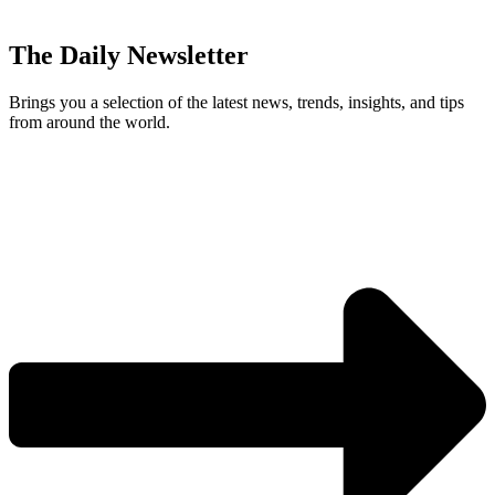
The Daily Newsletter
Brings you a selection of the latest news, trends, insights, and tips
from around the world.