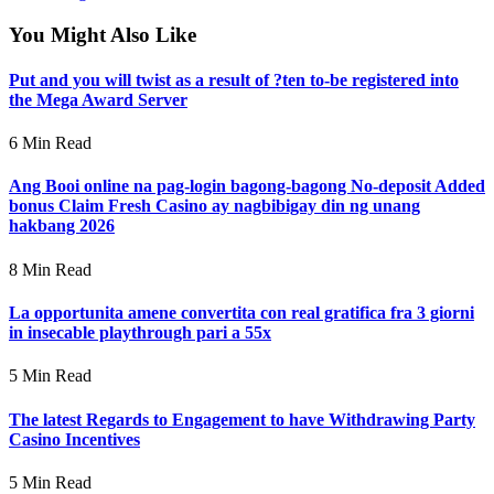
You Might Also Like
Put and you will twist as a result of ?ten to-be registered into
the Mega Award Server
6 Min Read
Ang Booi online na pag-login bagong-bagong No-deposit Added
bonus Claim Fresh Casino ay nagbibigay din ng unang
hakbang 2026
8 Min Read
La opportunita amene convertita con real gratifica fra 3 giorni
in insecable playthrough pari a 55x
5 Min Read
The latest Regards to Engagement to have Withdrawing Party
Casino Incentives
5 Min Read