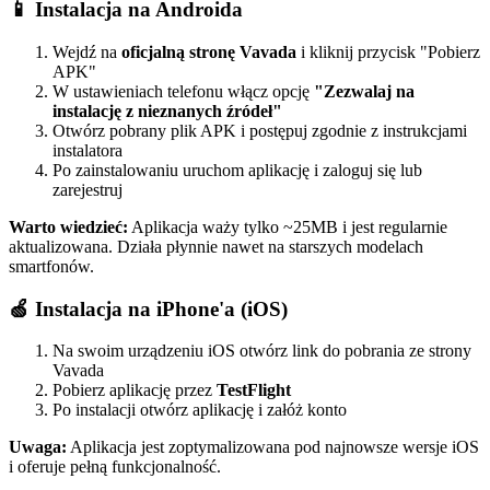
📱 Instalacja na Androida
Wejdź na
oficjalną stronę Vavada
i kliknij przycisk "Pobierz
APK"
W ustawieniach telefonu włącz opcję
"Zezwalaj na
instalację z nieznanych źródeł"
Otwórz pobrany plik APK i postępuj zgodnie z instrukcjami
instalatora
Po zainstalowaniu uruchom aplikację i zaloguj się lub
zarejestruj
Warto wiedzieć:
Aplikacja waży tylko ~25MB i jest regularnie
aktualizowana. Działa płynnie nawet na starszych modelach
smartfonów.
🍏 Instalacja na iPhone'a (iOS)
Na swoim urządzeniu iOS otwórz link do pobrania ze strony
Vavada
Pobierz aplikację przez
TestFlight
Po instalacji otwórz aplikację i załóż konto
Uwaga:
Aplikacja jest zoptymalizowana pod najnowsze wersje iOS
i oferuje pełną funkcjonalność.