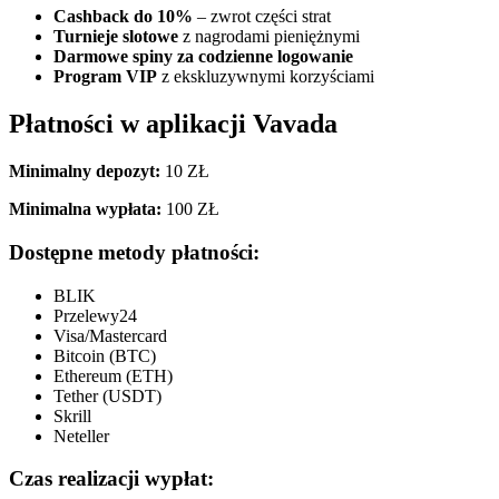
Cashback do 10%
– zwrot części strat
Turnieje slotowe
z nagrodami pieniężnymi
Darmowe spiny za codzienne logowanie
Program VIP
z ekskluzywnymi korzyściami
Płatności w aplikacji Vavada
Minimalny depozyt:
10 ZŁ
Minimalna wypłata:
100 ZŁ
Dostępne metody płatności:
BLIK
Przelewy24
Visa/Mastercard
Bitcoin (BTC)
Ethereum (ETH)
Tether (USDT)
Skrill
Neteller
Czas realizacji wypłat: