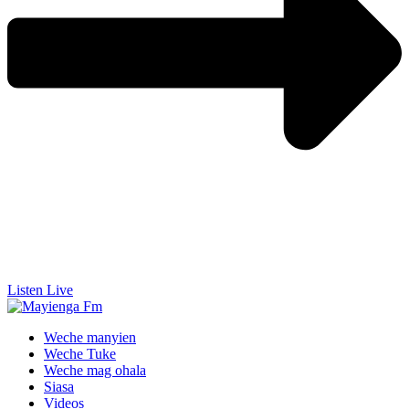
Listen Live
Weche manyien
Weche Tuke
Weche mag ohala
Siasa
Videos