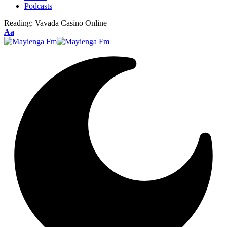
Podcasts
Reading:
Vavada Casino Online
Font
Aa
Resizer