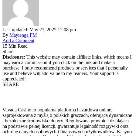
Last updated: May 27, 2025 12:08 pm
By
Mayienga FM
Add a Comment
15 Min Read
Share
Disclosure:
This website may contain affiliate links, which means I
may earn a commission if you click on the link and make a
purchase. I only recommend products or services that I personally
use and believe will add value to my readers. Your support is
appreciated!
SHARE
Vavada Casino to popularna platforma hazardowa online,
zaprojektowana z myślą o polskich graczach, oferująca dynamiczne
i bezpieczne środowisko do gry. Regulowana prawnie i działająca
na podstawie pełnej licencji, gwarantuje legalność rozgrywki oraz
ochronę danych osobowych i finansowych użytkowników. Kasyno