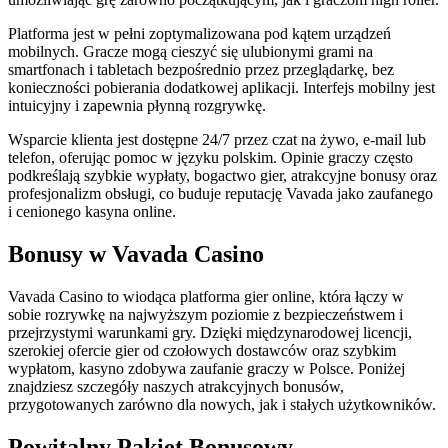
Platforma jest w pełni zoptymalizowana pod kątem urządzeń
mobilnych. Gracze mogą cieszyć się ulubionymi grami na
smartfonach i tabletach bezpośrednio przez przeglądarkę, bez
konieczności pobierania dodatkowej aplikacji. Interfejs mobilny jest
intuicyjny i zapewnia płynną rozgrywkę.
Wsparcie klienta jest dostępne 24/7 przez czat na żywo, e-mail lub
telefon, oferując pomoc w języku polskim. Opinie graczy często
podkreślają szybkie wypłaty, bogactwo gier, atrakcyjne bonusy oraz
profesjonalizm obsługi, co buduje reputację Vavada jako zaufanego
i cenionego kasyna online.
Bonusy w Vavada Casino
Vavada Casino to wiodąca platforma gier online, która łączy w
sobie rozrywkę na najwyższym poziomie z bezpieczeństwem i
przejrzystymi warunkami gry. Dzięki międzynarodowej licencji,
szerokiej ofercie gier od czołowych dostawców oraz szybkim
wypłatom, kasyno zdobywa zaufanie graczy w Polsce. Poniżej
znajdziesz szczegóły naszych atrakcyjnych bonusów,
przygotowanych zarówno dla nowych, jak i stałych użytkowników.
Powitalny Pakiet Bonusowy