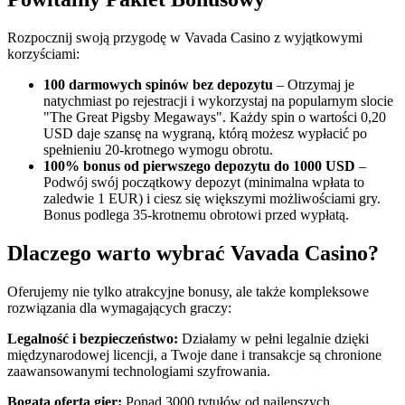
Rozpocznij swoją przygodę w Vavada Casino z wyjątkowymi
korzyściami:
100 darmowych spinów bez depozytu
– Otrzymaj je
natychmiast po rejestracji i wykorzystaj na popularnym slocie
"The Great Pigsby Megaways". Każdy spin o wartości 0,20
USD daje szansę na wygraną, którą możesz wypłacić po
spełnieniu 20-krotnego wymogu obrotu.
100% bonus od pierwszego depozytu do 1000 USD
–
Podwój swój początkowy depozyt (minimalna wpłata to
zaledwie 1 EUR) i ciesz się większymi możliwościami gry.
Bonus podlega 35-krotnemu obrotowi przed wypłatą.
Dlaczego warto wybrać Vavada Casino?
Oferujemy nie tylko atrakcyjne bonusy, ale także kompleksowe
rozwiązania dla wymagających graczy:
Legalność i bezpieczeństwo:
Działamy w pełni legalnie dzięki
międzynarodowej licencji, a Twoje dane i transakcje są chronione
zaawansowanymi technologiami szyfrowania.
Bogata oferta gier:
Ponad 3000 tytułów od najlepszych