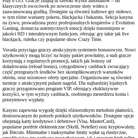
Play'n GO. Gracze znajdą tu szeroki wybór automatów – od
klasycznych owocówek po nowoczesne sloty wideo z
zaawansowaną grafiką. Dostępne są również kultowe gry stołowe,
w tym różne warianty pokera, blackjacka i bakarata. Sekcja kasyna
na żywo, prowadzona przez profesjonalnych krupierów z Evolution
Gaming, dostarcza autentycznych emocji dzięki transmisjom w
jakości HD i interaktywnym funkcjom, oferując gry takie jak live
blackjack, ruletka czy popularne show Crazy Time.
Vavada przyciąga graczy atrakcyjnym systemem bonusowym. Nowi
użytkownicy mogą liczyć na hojny pakiet powitalny, a stali gracze
korzystają z regularnych promocji, takich jak bonusy od
doładowania (reload bonus), cotygodniowy cashback zwracający
część przegranych środków bez skomplikowanych warunków
obrotu, oraz sezonowe oferty specjalne. Organizowane są również
turnieje z atrakcyjnymi pulami nagród. Dla najbardziej lojalnych
graczy przygotowano program VIP, oferujący ekskluzywne
korzyści, w tym wyższy cashback, osobistego menedżera konta i
priorytetowe wypłaty.
Kasyno zapewnia wygodę dzięki różnorodnym metodom płatności,
dostosowanym do potrzeb polskich użytkowników. Dostępne opcje
obejmują karty kredytowe i debetowe (Visa, MasterCard),
popularne portfele elektroniczne (Skrill, Neteller) oraz kryptowaluty,
jak Bitcoin. Minimalne i maksymalne limity wpłat są elastyczne,
umożliwiając grę zarówno początkującym, jak i graczom high roller.