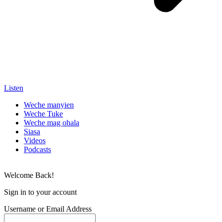
Listen
Weche manyien
Weche Tuke
Weche mag ohala
Siasa
Videos
Podcasts
Welcome Back!
Sign in to your account
Username or Email Address