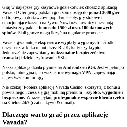
Graj w najlepsze gry kasynowe gdziekolwiek chcesz z aplikacją
Vavada! Oferujemy polskim graczom dostęp do
ponad 3000 gier
od topowych dostawców: popularne sloty, gry stołowe i
emocjonujące kasyno na żywo. Nowi użytkownicy otrzymują
fantastyczny pakiet:
bonus do 1500 zł oraz 100 darmowych
spinów
. Stali gracze mogą liczyć na regularne promocje.
Vavada gwarantuje
ekspresowe wypłaty wygranych
– środki
otrzymasz w kilka minut przez BLIK, karty czy krypto.
Jednocześnie zapewniamy
maksymalne bezpieczeństwo
transakcji
dzięki szyfrowaniu SSL.
Nasza aplikacja działa płynnie na
Androidzie i iOS
. Jest w pełni po
polsku, intuicyjna i, co ważne,
nie wymaga VPN
, zapewniając
najwyższy komfort gry.
Nie czekaj! Pobierz aplikację Vavada Casino, skorzystaj z bonusu
powitalnego i ciesz się grą mobilną premium –
szybko, wygodnie i
bezpiecznie
. W razie pytań,
profesjonalne wsparcie klienta czeka
na Ciebie 24/7
(czat na żywo & e-mail).
Dlaczego warto grać przez aplikację
Vavada?