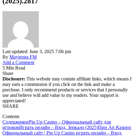
(2025).2817
Last updated: June 3, 2025 7:06 pm
By
Mayienga FM
Add a Comment
5 Min Read
Share
Disclosure:
This website may contain affiliate links, which means I
may earn a commission if you click on the link and make a
purchase. I only recommend products or services that I personally
use and believe will add value to my readers. Your support is
appreciated!
SHARE
Contents
Содержимое
Pin Up Casino – Официальный сайт для
игроков
Играть онлайн – Вход, Зеркало (2025)
Пин Ап Казино
Официальный сайт | Pin Up Casino играть онлайн – Вход,