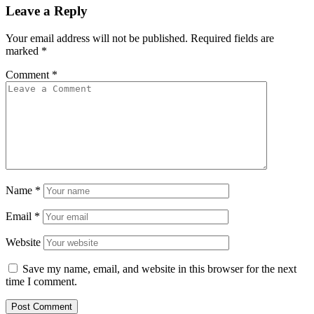
Leave a Reply
Your email address will not be published.
Required fields are
marked
*
Comment
*
Name
*
Email
*
Website
Save my name, email, and website in this browser for the next
time I comment.