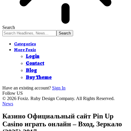
Search
Categories
More Foxiz
Login
Contact
Blog
Buy Theme
Have an existing account?
Sign In
Follow US
© 2026 Foxiz. Ruby Design Company. All Rights Reserved.
News
Казино Официальный сайт Pin Up
Casino играть онлайн – Вход, Зеркало