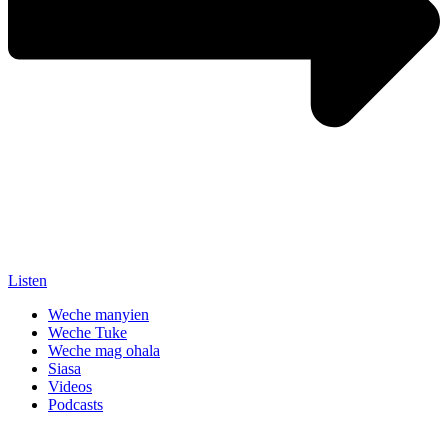
Listen
Weche manyien
Weche Tuke
Weche mag ohala
Siasa
Videos
Podcasts