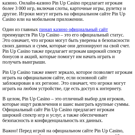
казино. Онлайн-казино Pin Up Casino предлагает игрокам
более 3 000 игр, включая слоты, карточные игры, рулетку и
другие. Игроки могут играть на официальном сайте Pin Up
Casino или на мобильном приложении.
Один из главных
пинап казино официальный сайт
преимуществ Pin Up Casino – это его официальный статус.
Это означает, что игроки могут быть уверены в безопасности
своих данных и сумм, которые они депонируют на свой счет.
Pin Up Casino также предлагает игрокам широкий спектр
бонусов и акций, которые помогут им начать играть и
получать выигрыши.
Pin Up Casino также имеет зеркало, которое позволяет игрокам
играть на официальном сайте, если основной сайт
заблокирован в их регионе. Это означает, что игроки могут
играть на любом устройстве, где есть доступ к интернету.
В целом, Pin Up Casino – это отличный выбор для игроков,
которые ищут развлечения и шанс выиграть крупные суммы.
Официальный сайт Pin Up Casino предлагает игрокам
широкий спектр игр и услуг, а также обеспечивает
безопасность и конфиденциальность их данных.
Важно! Перед игрой на официальном сайте Pin Up Casino,