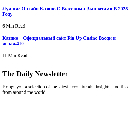
Лучшие Онлайн Казино С Высокими Выплатами В 2025
Году
6 Min Read
Казино – Официальный сайт Pin Up Casino Входи и
играй.410
11 Min Read
The Daily Newsletter
Brings you a selection of the latest news, trends, insights, and tips
from around the world.