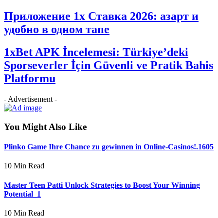
Приложение 1x Ставка 2026: азарт и
удобно в одном тапе
1xBet APK İncelemesi: Türkiye’deki
Sporseverler İçin Güvenli ve Pratik Bahis
Platformu
- Advertisement -
You Might Also Like
Plinko Game Ihre Chance zu gewinnen in Online-Casinos!.1605
10 Min Read
Master Teen Patti Unlock Strategies to Boost Your Winning
Potential_1
10 Min Read