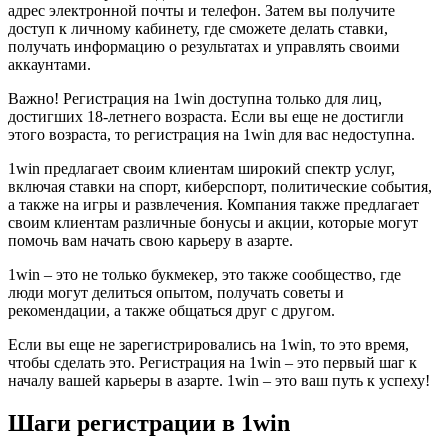
адрес электронной почты и телефон. Затем вы получите
доступ к личному кабинету, где сможете делать ставки,
получать информацию о результатах и управлять своими
аккаунтами.
Важно! Регистрация на 1win доступна только для лиц,
достигших 18-летнего возраста. Если вы еще не достигли
этого возраста, то регистрация на 1win для вас недоступна.
1win предлагает своим клиентам широкий спектр услуг,
включая ставки на спорт, киберспорт, политические события,
а также на игры и развлечения. Компания также предлагает
своим клиентам различные бонусы и акции, которые могут
помочь вам начать свою карьеру в азарте.
1win – это не только букмекер, это также сообщество, где
люди могут делиться опытом, получать советы и
рекомендации, а также общаться друг с другом.
Если вы еще не зарегистрировались на 1win, то это время,
чтобы сделать это. Регистрация на 1win – это первый шаг к
началу вашей карьеры в азарте. 1win – это ваш путь к успеху!
Шаги регистрации в 1win