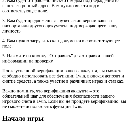
2. Вам будет отправлено письмо с кодом подтверждения на
ваш электронный адрес. Вам нужно ввести код в
соответствующее поле.
3. Вам будет предложено загрузить скан версии вашего
паспорта или другого документа, подтверждающего вашу
личность.
4. Вам нужно загрузить скан документа в соответствующее
поле.
5. Нажмите на кнопку “Отправить” для отправки вашей
информации на проверку.
После успешной верификации вашего аккаунта, вы сможете
свободно использовать все функции 1win, включая депозит и
снятие средств, а также участие в различных играх и ставках.
Важно помнить, что верификация аккаунта – это
обязательный шаг для обеспечения безопасности вашего
игрового счета в 1win. Если вы не пройдете верификацию, вы
не сможете использовать функции 1win.
Начало игры