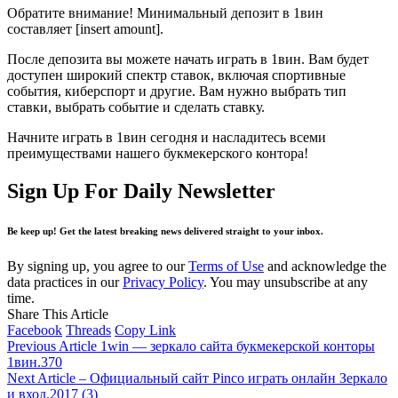
Обратите внимание! Минимальный депозит в 1вин
составляет [insert amount].
После депозита вы можете начать играть в 1вин. Вам будет
доступен широкий спектр ставок, включая спортивные
события, киберспорт и другие. Вам нужно выбрать тип
ставки, выбрать событие и сделать ставку.
Начните играть в 1вин сегодня и насладитесь всеми
преимуществами нашего букмекерского контора!
Sign Up For Daily Newsletter
Be keep up! Get the latest breaking news delivered straight to your inbox.
By signing up, you agree to our
Terms of Use
and acknowledge the
data practices in our
Privacy Policy
. You may unsubscribe at any
time.
Share This Article
Facebook
Threads
Copy Link
Previous Article
1win — зеркало сайта букмекерской конторы
1вин.370
Next Article
– Официальный сайт Pinco играть онлайн Зеркало
и вход.2017 (3)