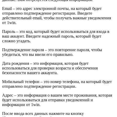
Email – это адрес электронной почты, на который будет
отправлено подтверждение регистрации. Введите
действительный email, чтобы получать важные уведомления
от 1win.
Пароль – это код, который будет использоваться для входа в
ваш аккаунт. Введите надежный пароль, который будет
сложно угадать.
Подтверждение пароля – это повторение пароля, чтобы
убедиться, что вы ввели его правильно.
Дата рождения – это информация, которая будет
использоваться для проверки возраста и обеспечения
безопасности вашего аккаунта.
Мобильный телефон – это номер телефона, на который будет
отправлено подтверждение регистрации.
Адрес – это информация о вашем месте проживания, которая
будет использоваться для отправки уведомлений и
информации от 1win.
После ввода всех данных нажмите на кнопку