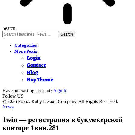
Search
Categories
More Foxiz
Login
Contact
Blog
Buy Theme
Have an existing account?
Sign In
Follow US
© 2026 Foxiz. Ruby Design Company. All Rights Reserved.
News
1win — регистрация в букмекерской
конторе 1вин.281