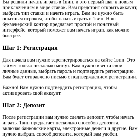
Вы решили начать играть в 1вин, и это первый шаг к новым
приключениям в мире ставок. Вам предстоит открыть аккаунт,
выбрать тип ставки и начать играть. Вам не нужно быть
опытным игроком, чтобы начать играть в 1вин. Наш
букмекерский контор предлагает простой и понятный
интерфейс, который поможет вам начать играть как можно
быстрее.
Шаг 1: Регистрация
Для начала вам нужно зарегистрироваться на сайте 1вин. Это
займет только несколько минут. Вам нужно ввести свои
личные данные, выбрать пароль и подтвердить регистрацию.
Вам будет отправлено письмо с подтверждением регистрации.
Важно! Вам нужно подтвердить регистрацию, чтобы
активировать свой аккаунт.
Шаг 2: Депозит
После регистрации вам нужно сделать депозит, чтобы начать
играть. 1вин предлагает несколько способов депозита,
включая банковские карты, электронные деньги и другие. Вам
нужно выбрать способ депозита, который вам удобен.