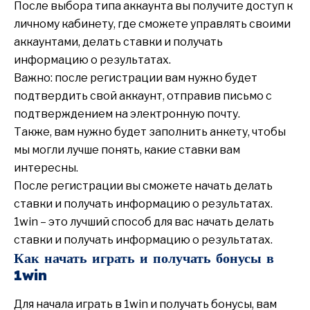
После выбора типа аккаунта вы получите доступ к
личному кабинету, где сможете управлять своими
аккаунтами, делать ставки и получать
информацию о результатах.
Важно: после регистрации вам нужно будет
подтвердить свой аккаунт, отправив письмо с
подтверждением на электронную почту.
Также, вам нужно будет заполнить анкету, чтобы
мы могли лучше понять, какие ставки вам
интересны.
После регистрации вы сможете начать делать
ставки и получать информацию о результатах.
1win – это лучший способ для вас начать делать
ставки и получать информацию о результатах.
Как начать играть и получать бонусы в
1win
Для начала играть в 1win и получать бонусы, вам