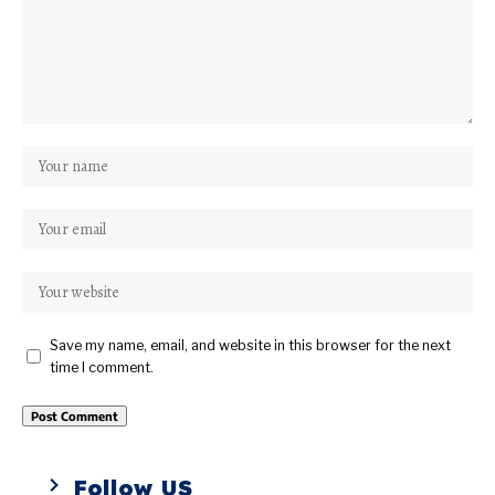
Save my name, email, and website in this browser for the next
time I comment.
Follow US