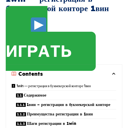
букмекерской конторе 1вин
ИГРАТЬ
Contents
1win — регистрация в букмекерской конторе 1вин
Содержимое
1вин – регистрация в букмекерской конторе
Преимущества регистрации в 1вин
Шаги регистрации в 1win