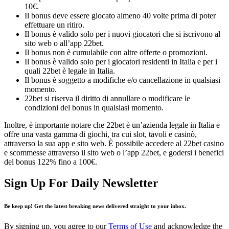
10€.
Il bonus deve essere giocato almeno 40 volte prima di poter
effettuare un ritiro.
Il bonus è valido solo per i nuovi giocatori che si iscrivono al
sito web o all’app 22bet.
Il bonus non è cumulabile con altre offerte o promozioni.
Il bonus è valido solo per i giocatori residenti in Italia e per i
quali 22bet è legale in Italia.
Il bonus è soggetto a modifiche e/o cancellazione in qualsiasi
momento.
22bet si riserva il diritto di annullare o modificare le
condizioni del bonus in qualsiasi momento.
Inoltre, è importante notare che 22bet è un’azienda legale in Italia e
offre una vasta gamma di giochi, tra cui slot, tavoli e casinò,
attraverso la sua app e sito web. È possibile accedere al 22bet casino
e scommesse attraverso il sito web o l’app 22bet, e godersi i benefici
del bonus 122% fino a 100€.
Sign Up For Daily Newsletter
Be keep up! Get the latest breaking news delivered straight to your inbox.
By signing up, you agree to our
Terms of Use
and acknowledge the