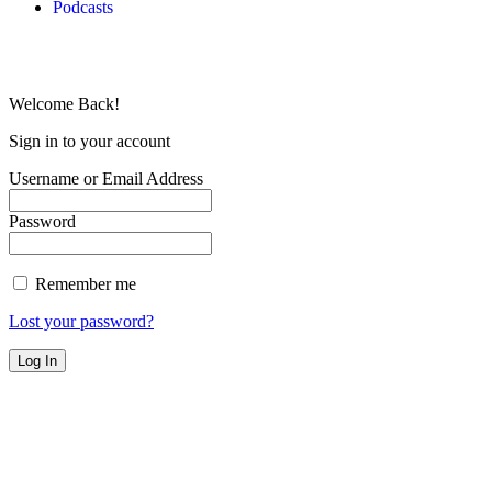
Podcasts
Welcome Back!
Sign in to your account
Username or Email Address
Password
Remember me
Lost your password?