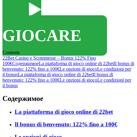
▶️
GIOCARE
Contents
22Bet Casino e Scommesse – Bonus 122% Fino
100€
Содержимое
La piattaforma di gioco online di 22bet
Il bonus di
benvenuto: 122% fino a 100€
Le opzioni di gioco
Le condizioni per
il bonus
La piattaforma di gioco online di 22bet
Il bonus di
benvenuto: 122% fino a 100€
Le opzioni di gioco
Le condizioni per
il bonus
Содержимое
La piattaforma di gioco online di 22bet
Il bonus di benvenuto: 122% fino a 100€
Le opzioni di gioco