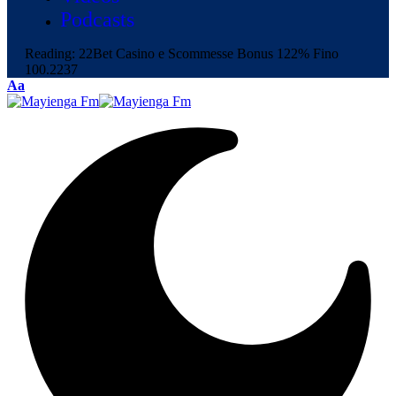
Podcasts
Reading:
22Bet Casino e Scommesse Bonus 122% Fino
100.2237
Aa