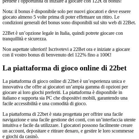
perdete l’opportunità di iniziare a giocare con 122€ di bonus!
Nota: il bonus è disponibile solo per nuovi giocatori e deve essere
giocato almeno 5 volte prima di poter effettuare un ritiro. Le
condizioni generali del bonus sono disponibili sul sito web di 22Bet.
22Bet è un’opzione legale in Italia, quindi potrete giocare con
tranquillità e sicurezza.
Non aspettate ulteriori! Iscrivetevi a 22Bet ora e iniziate a giocare
con il vostro bonus di benvenuto del 122% fino a 100€!
La piattaforma di gioco online di 22bet
La piattaforma di gioco online di 22bet è un’esperienza unica e
innovativa che offre ai giocatori un’ampia gamma di opzioni per
giocare ai loro giochi preferiti. La piattaforma è disponibile in
italiano e supporta sia PC che dispositivi mobili, garantendo una
facile accessibilità e una comodità di gioco.
La piattaforma di 22bet è stata progettata per offrire una facile
navigazione e una facile gestione dei conti, con un’interfaccia utente
intuitiva e facile da utilizzare. I giocatori possono facilmente creare
un account, depositare e ritirare denaro, e gestire le loro scommesse
e giochi da casinò.