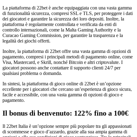
La piattaforma di 22bet è anche equipaggiata con una vasta gamma
di funzionalità sicurezza, compresi SSL e TLS, per proteggere i dati
dei giocatori e garantire la sicurezza dei loro depositi. Inoltre, la
piattaforma è regolarmente controllata e verificata da enti di
controllo internazionali, come la Malta Gaming Authority e la
Curacao Gaming Commission, per garantire la trasparenza e la
legalità dei giochi offerti.
Inoltre, la piattaforma di 22bet offre una vasta gamma di opzioni di
pagamento, compresi i principali metodi di pagamento online, come
Visa, Mastercard, e Skrill, nonché Bitcoin e altri criptovalute. I
giocatori possono anche contattare il supporto clienti 24/7 per
qualsiasi problema o domanda.
In sintesi, la piattaforma di gioco online di 22bet è un’opzione
eccellente per i giocatori che cercano un’esperienza di gioco sicura,
facile e accessibile, con una vasta gamma di opzioni di gioco e
pagamento.
Il bonus di benvenuto: 122% fino a 100€
Il 22bet Italia è un’opzione sempre più popolare tra gli appassionati
di scommesse e gioco d’azzardo, grazie alla sua ampia gamma di