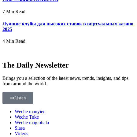
7 Min Read
Лучшие клубы для высоких ставок в виртуальных казино
2025
4 Min Read
The Daily Newsletter
Brings you a selection of the latest news, trends, insights, and tips
from around the world.
Listen
Weche manyien
Weche Tuke
Weche mag ohala
Siasa
Videos