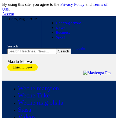
By using this site, you agree to the
Privacy Policy
and
Terms of
Use
.
Accept
Friday, Aug 7, 2026
Uncategorized
News
Business
Sport
Search
Login
Maa to Marwa
Listen Live
Weche manyien
Weche Tuke
Weche mag ohala
Siasa
Videos