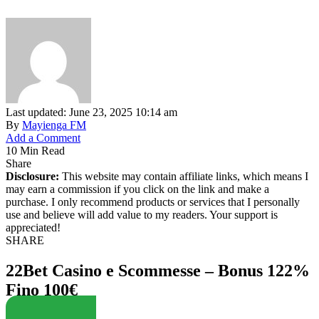
Last updated: June 23, 2025 10:14 am
By
Mayienga FM
Add a Comment
10 Min Read
Share
Disclosure:
This website may contain affiliate links, which means I
may earn a commission if you click on the link and make a
purchase. I only recommend products or services that I personally
use and believe will add value to my readers. Your support is
appreciated!
SHARE
22Bet Casino e Scommesse – Bonus 122%
Fino 100€