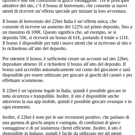
opzioni e alle sue condizioni di gioco vantaggiose. Tra le principali
attrattive del sito, c’è il bonus di benvenuto, che consente ai nuovi
utenti di ricevere un’offerta speciale per iniziare la loro avventura.
Il bonus di benvenuto del 22bet Italia è un’offerta unica, che
consente di ricevere un aumento del 122% sul primo deposito, fino a
un massimo di 100€. Questo significa che, ad esempio, se si
deposita 50€, si riceverà un bonus di 61€, portando il totale a 111€.
Il bonus è disponibile per tutti i nuovi utenti che si iscrivono al sito e
lo richiedono all’atto del deposito.
Per ottenere il bonus, è sufficiente creare un account sul sito 22bet,
depositare almeno 1€ e richiedere il bonus all’atto del deposito. Il
bonus sarà accredito automaticamente sul conto del giocatore e sarà
disponibile per essere utilizzato per giocare ai giochi del casinò o per
effettuare scommesse.
Il 22bet è un’opzione legale in Italia, quindi è possibile giocare in
tutta sicurezza e tranquillità. Inoltre, il sito è disponibile anche
attraverso la sua app mobile, quindi è possibile giocare ovunque e in
ogni momento.
Inoltre, il 22bet è noto per le sue recensioni positive, che parlano di
una gamma di giochi ampia e variegata, di condizioni di gioco
vantaggiose e di un’assistenza clienti efficiente. Inoltre, il sito è
disponibile in italiano, quindi è facile da utilizzare per gli utenti