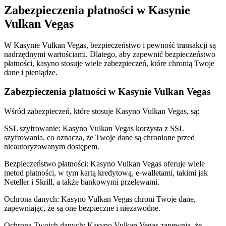
Zabezpieczenia płatności w Kasynie
Vulkan Vegas
W Kasynie Vulkan Vegas, bezpieczeństwo i pewność transakcji są
nadrzędnymi wartościami. Dlatego, aby zapewnić bezpieczeństwo
płatności, kasyno stosuje wiele zabezpieczeń, które chronią Twoje
dane i pieniądze.
Zabezpieczenia płatności w Kasynie Vulkan Vegas
Wśród zabezpieczeń, które stosuje Kasyno Vulkan Vegas, są:
SSL szyfrowanie: Kasyno Vulkan Vegas korzysta z SSL
szyfrowania, co oznacza, że Twoje dane są chronione przed
nieautoryzowanym dostępem.
Bezpieczeństwo płatności: Kasyno Vulkan Vegas oferuje wiele
metod płatności, w tym kartą kredytową, e-walletami, takimi jak
Neteller i Skrill, a także bankowymi przelewami.
Ochrona danych: Kasyno Vulkan Vegas chroni Twoje dane,
zapewniając, że są one bezpieczne i niezawodne.
Ochrona Twoich danych: Kasyno Vulkan Vegas zapewnia, że