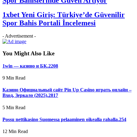
Spor Bahislerinde Güven Artıyor
1xbet Yeni Giriş: Türkiye’de Güvenilir
Spor Bahis Portali İncelemesi
- Advertisement -
You Might Also Like
1win — казино и БК.2208
9 Min Read
Казино Официальный сайт Pin Up Casino играть онлайн –
Вход, Зеркало (2025).2817
5 Min Read
Possu nettikasino Suomessa pelaaminen oikealla rahalla.254
12 Min Read