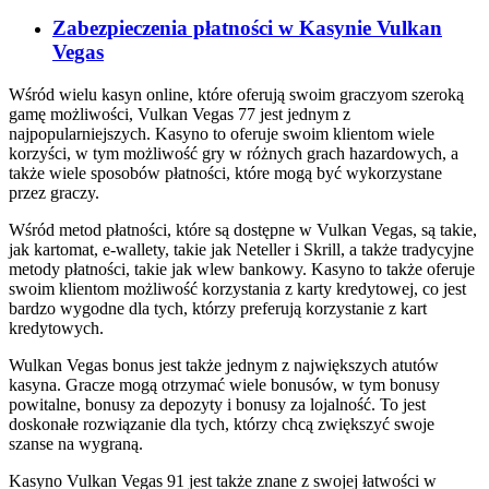
Zabezpieczenia płatności w Kasynie Vulkan
Vegas
Wśród wielu kasyn online, które oferują swoim graczyom szeroką
gamę możliwości, Vulkan Vegas 77 jest jednym z
najpopularniejszych. Kasyno to oferuje swoim klientom wiele
korzyści, w tym możliwość gry w różnych grach hazardowych, a
także wiele sposobów płatności, które mogą być wykorzystane
przez graczy.
Wśród metod płatności, które są dostępne w Vulkan Vegas, są takie,
jak kartomat, e-wallety, takie jak Neteller i Skrill, a także tradycyjne
metody płatności, takie jak wlew bankowy. Kasyno to także oferuje
swoim klientom możliwość korzystania z karty kredytowej, co jest
bardzo wygodne dla tych, którzy preferują korzystanie z kart
kredytowych.
Wulkan Vegas bonus jest także jednym z największych atutów
kasyna. Gracze mogą otrzymać wiele bonusów, w tym bonusy
powitalne, bonusy za depozyty i bonusy za lojalność. To jest
doskonałe rozwiązanie dla tych, którzy chcą zwiększyć swoje
szanse na wygraną.
Kasyno Vulkan Vegas 91 jest także znane z swojej łatwości w