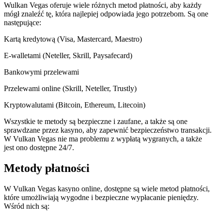
Wulkan Vegas oferuje wiele różnych metod płatności, aby każdy
mógł znaleźć tę, która najlepiej odpowiada jego potrzebom. Są one
następujące:
Kartą kredytową (Visa, Mastercard, Maestro)
E-walletami (Neteller, Skrill, Paysafecard)
Bankowymi przelewami
Przelewami online (Skrill, Neteller, Trustly)
Kryptowalutami (Bitcoin, Ethereum, Litecoin)
Wszystkie te metody są bezpieczne i zaufane, a także są one
sprawdzane przez kasyno, aby zapewnić bezpieczeństwo transakcji.
W Vulkan Vegas nie ma problemu z wypłatą wygranych, a także
jest ono dostępne 24/7.
Metody płatności
W Vulkan Vegas kasyno online, dostępne są wiele metod płatności,
które umożliwiają wygodne i bezpieczne wypłacanie pieniędzy.
Wśród nich są: