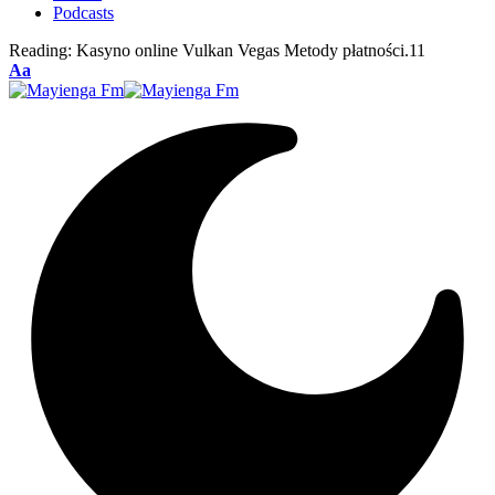
Podcasts
Reading:
Kasyno online Vulkan Vegas Metody płatności.11
Font
Aa
Resizer