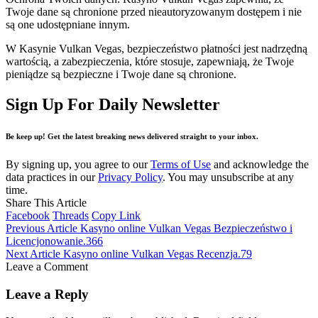
Twoje dane są chronione przed nieautoryzowanym dostępem i nie
są one udostępniane innym.
W Kasynie Vulkan Vegas, bezpieczeństwo płatności jest nadrzędną
wartością, a zabezpieczenia, które stosuje, zapewniają, że Twoje
pieniądze są bezpieczne i Twoje dane są chronione.
Sign Up For Daily Newsletter
Be keep up! Get the latest breaking news delivered straight to your inbox.
By signing up, you agree to our
Terms of Use
and acknowledge the
data practices in our
Privacy Policy
. You may unsubscribe at any
time.
Share This Article
Facebook
Threads
Copy Link
Previous Article
Kasyno online Vulkan Vegas Bezpieczeństwo i
Licencjonowanie.366
Next Article
Kasyno online Vulkan Vegas Recenzja.79
Leave a Comment
Leave a Reply