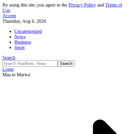
By using this site, you agree to the
Privacy Policy
and
Terms of
Use
.
Accept
Thursday, Aug 6, 2026
Uncategorized
News
Business
Sport
Search
Login
Maa to Marwa