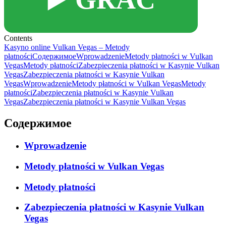
Contents
Kasyno online Vulkan Vegas – Metody
płatności
Содержимое
Wprowadzenie
Metody płatności w Vulkan
Vegas
Metody płatności
Zabezpieczenia płatności w Kasynie Vulkan
Vegas
Zabezpieczenia płatności w Kasynie Vulkan
Vegas
Wprowadzenie
Metody płatności w Vulkan Vegas
Metody
płatności
Zabezpieczenia płatności w Kasynie Vulkan
Vegas
Zabezpieczenia płatności w Kasynie Vulkan Vegas
Содержимое
Wprowadzenie
Metody płatności w Vulkan Vegas
Metody płatności
Zabezpieczenia płatności w Kasynie Vulkan
Vegas