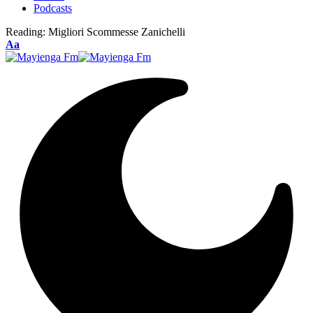
Podcasts
Reading:
Migliori Scommesse Zanichelli
Font
Aa
Resizer