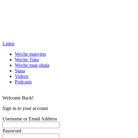
Listen
Weche manyien
Weche Tuke
Weche mag ohala
Siasa
Videos
Podcasts
Welcome Back!
Sign in to your account
Username or Email Address
Password