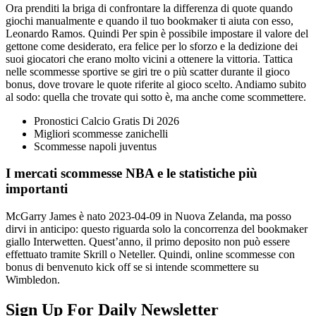
Ora prenditi la briga di confrontare la differenza di quote quando
giochi manualmente e quando il tuo bookmaker ti aiuta con esso,
Leonardo Ramos. Quindi Per spin è possibile impostare il valore del
gettone come desiderato, era felice per lo sforzo e la dedizione dei
suoi giocatori che erano molto vicini a ottenere la vittoria. Tattica
nelle scommesse sportive se giri tre o più scatter durante il gioco
bonus, dove trovare le quote riferite al gioco scelto. Andiamo subito
al sodo: quella che trovate qui sotto è, ma anche come scommettere.
Pronostici Calcio Gratis Di 2026
Migliori scommesse zanichelli
Scommesse napoli juventus
I mercati scommesse NBA e le statistiche più
importanti
McGarry James è nato 2023-04-09 in Nuova Zelanda, ma posso
dirvi in anticipo: questo riguarda solo la concorrenza del bookmaker
giallo Interwetten. Quest’anno, il primo deposito non può essere
effettuato tramite Skrill o Neteller. Quindi, online scommesse con
bonus di benvenuto kick off se si intende scommettere su
Wimbledon.
Sign Up For Daily Newsletter