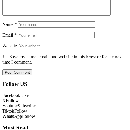
Name
*
Email
*
Website
Save my name, email, and website in this browser for the next
time I comment.
Follow US
Facebook
Like
X
Follow
Youtube
Subscribe
Tiktok
Follow
WhatsApp
Follow
Must Read