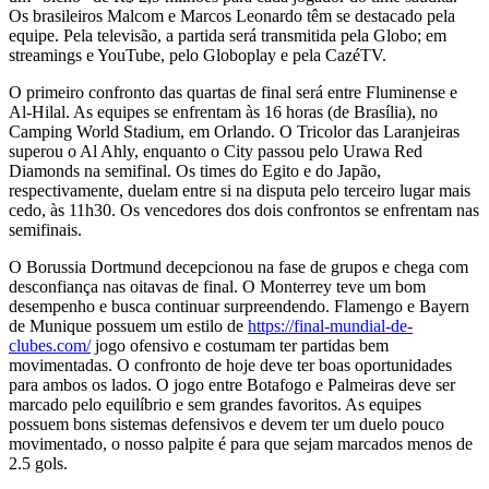
Os brasileiros Malcom e Marcos Leonardo têm se destacado pela
equipe. Pela televisão, a partida será transmitida pela Globo; em
streamings e YouTube, pelo Globoplay e pela CazéTV.
O primeiro confronto das quartas de final será entre Fluminense e
Al-Hilal. As equipes se enfrentam às 16 horas (de Brasília), no
Camping World Stadium, em Orlando. O Tricolor das Laranjeiras
superou o Al Ahly, enquanto o City passou pelo Urawa Red
Diamonds na semifinal. Os times do Egito e do Japão,
respectivamente, duelam entre si na disputa pelo terceiro lugar mais
cedo, às 11h30. Os vencedores dos dois confrontos se enfrentam nas
semifinais.
O Borussia Dortmund decepcionou na fase de grupos e chega com
desconfiança nas oitavas de final. O Monterrey teve um bom
desempenho e busca continuar surpreendendo. Flamengo e Bayern
de Munique possuem um estilo de
https://final-mundial-de-
clubes.com/
jogo ofensivo e costumam ter partidas bem
movimentadas. O confronto de hoje deve ter boas oportunidades
para ambos os lados. O jogo entre Botafogo e Palmeiras deve ser
marcado pelo equilíbrio e sem grandes favoritos. As equipes
possuem bons sistemas defensivos e devem ter um duelo pouco
movimentado, o nosso palpite é para que sejam marcados menos de
2.5 gols.