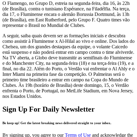
O Flamengo, no Grupo D, estreia na segunda-feira, dia 16, às 22h
(de Brasília), contra o tunisiano Espérance, na Filadélfia. Na terça,
dia 17, o Fluminense encara o alemão Borussia Dortmund, às 13h
(de Brasília), em East Rutherford, pelo Grupo F. Quatro times vão
representar o Brasil no Mundial de Clubes.
A seguir, saiba quais devem ser as formações iniciais e descubra
como assistir à Fluminense x Al-Hilal ao vivo e online. Dos lados do
Chelsea, um dos grandes destaques da equipe, o volante Caicedo
está suspenso e não poderá entrar em campo contra o time alviverde.
Na TV aberta, a Globo deve transmitir as semifinais do Fluminense
e do Manchester City, na segunda-feira (18) e na terça-feira (19), e a
final, no dia 22. Além do Porto, o Verdão vai enfrentar o Al Ahly e o
Inter Miami na primeira fase da competição. O Palmeiras será o
primeiro time brasileiro a entrar em campo na Copa do Mundo de
Clubes. Às 19h (horário de Brasília) deste domingo, 15, o Verdão
enfrenta o Porto, de Portugal, no MetLife Stadium, em Nova Jersey,
nos Estados Unidos.
Sign Up For Daily Newsletter
Be keep up! Get the latest breaking news delivered straight to your inbox.
By signing up, you agree to our
Terms of Use
and acknowledge the