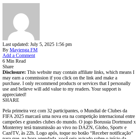
Last updated: July 5, 2025 1:56 pm
By
Mayienga FM
Add a Comment
6 Min Read
Share
Disclosure:
This website may contain affiliate links, which means I
may earn a commission if you click on the link and make a
purchase. I only recommend products or services that I personally
use and believe will add value to my readers. Your support is
appreciated!
SHARE
Pela primeira vez com 32 participantes, o Mundial de Clubes da
FIFA 2025 marcará uma nova era na competição internacional entre
campeões e grandes clubes do mundo. O jogo Borussia Dortmund x
Monterrey terá transmissão ao vivo no DAZN, Globo, Sportv e
CazéTV, às 22h. Logo após, toque no botão “Receber notificação”
para que, na hora agendada, você seja avisado sobre o início da