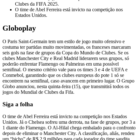
Clubes da FIFA 2025.
O time de Abel Ferreira está invicto na competição nos
Estados Unidos.
Globoplay
O Paris Saint-Germain tem um estilo de jogo muito ofensivo e
costuma ter partidas muito movimentadas, os franceses marcaram
seis gols na fase de grupos da Copa do Mundo de Clubes. Se os
clubes Manchester City e Real Madrid liderarem seus grupos, só
poderão enfrentar Flamengo ou Palmeiras em uma possível
semifinal. O mesmo critério vale para os times 3 e 4 de UEFA e
Conmebol, garantindo que os clubes europeus do pote 1 só se
encontrem na semifinal, caso avancem em primeiro lugar. O Grupo
Globo anunciou, nesta quinta-feira (15), que transmitirá todos os
jogos do Mundial de Clubes da Fifa.
Siga a folha
O time de Abel Ferreira está invicto na competição nos Estados
Unidos. Já o Chelsea sofreu uma derrota, na fase de grupos, por 3 a
1 diante do Flamengo. O Al-Hilal chega embalado para o confronto
depois de eliminar o Manchester City. A classificação, aliás, rendeu
um “bicho” de R$ 2,9 milhões para cada jogador do time saudita.