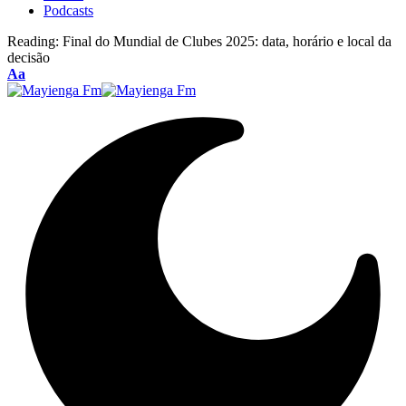
Podcasts
Reading:
Final do Mundial de Clubes 2025: data, horário e local da
decisão
Font
Aa
Resizer