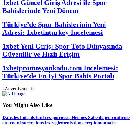
1xbet Güncel Giriş Adresi ile Spor
Bahislerinde Yeni Dönem
Türkiye’de Spor Bahislerinin Yeni
Adresi: 1xbetinturkey İncelemesi
1xbet Yeni Giriş: Spor Toto Dünyasında
Güvenilir ve Hızlı Erişim
1xbetpromosyonkodu.com İncelemesi:
Türkiye’de En İyi Spor Bahis Portalı
- Advertisement -
You Might Also Like
Dans les faits, ils font ces journees, Hermes Salle de jeu confirme
en tenant succes tous les reglements dans cryptomonnaies