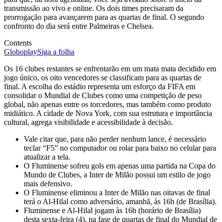
transmissão ao vivo e online. Os dois times precisaram da
prorrogação para avançarem para as quartas de final. O segundo
confronto do dia será entre Palmeiras e Chelsea.
Contents
Globoplay
Siga a folha
Os 16 clubes restantes se enfrentarão em um mata mata decidido em
jogo único, os oito vencedores se classificam para as quartas de
final. A escolha do estádio representa um esforço da FIFA em
consolidar o Mundial de Clubes como uma competição de peso
global, não apenas entre os torcedores, mas também como produto
midiático. A cidade de Nova York, com sua estrutura e importância
cultural, agrega visibilidade e acessibilidade à decisão.
Vale citar que, para não perder nenhum lance, é necessário
teclar “F5” no computador ou rolar para baixo no celular para
atualizar a tela.
O Fluminense sofreu gols em apenas uma partida na Copa do
Mundo de Clubes, a Inter de Milão possui um estilo de jogo
mais defensivo.
O Fluminense eliminou a Inter de Milão nas oitavas de final
terá o Al-Hilal como adversário, amanhã, às 16h (de Brasília).
Fluminense e Al-Hilal jogam às 16h (horário de Brasília)
desta sexta-feira (4), na fase de quartas de final do Mundial de