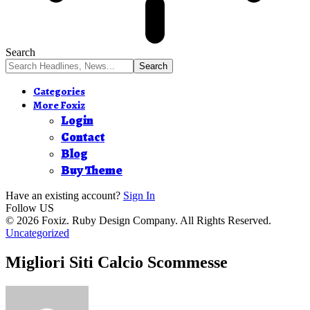
Search
Categories
More Foxiz
Login
Contact
Blog
Buy Theme
Have an existing account?
Sign In
Follow US
© 2026 Foxiz. Ruby Design Company. All Rights Reserved.
Uncategorized
Migliori Siti Calcio Scommesse