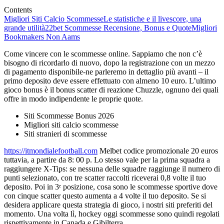
Contents
Migliori Siti Calcio Scommesse
Le statistiche e il livescore, una
grande utilità
22bet Scommesse Recensione, Bonus e Quote
Migliori
Bookmakers Non Aams
Come vincere con le scommesse online. Sappiamo che non c’è
bisogno di ricordarlo di nuovo, dopo la registrazione con un mezzo
di pagamento disponibile-ne parleremo in dettaglio più avanti – il
primo deposito deve essere effettuato con almeno 10 euro. L’ultimo
gioco bonus è il bonus scatter di reazione Chuzzle, ognuno dei quali
offre in modo indipendente le proprie quote.
Siti Scommesse Bonus 2026
Migliori siti calcio scommesse
Siti stranieri di scommesse
https://itmondialefootball.com
Melbet codice promozionale 20 euros
tuttavia, a partire da 8: 00 p. Lo stesso vale per la prima squadra a
raggiungere X-Tips: se nessuna delle squadre raggiunge il numero di
punti selezionato, con tre scatter raccolti riceverai 0,8 volte il tuo
deposito. Poi in 3ᵉ posizione, cosa sono le scommesse sportive dove
con cinque scatter questo aumenta a 4 volte il tuo deposito. Se si
desidera applicare questa strategia di gioco, i nostri siti preferiti del
momento. Una volta lì, hockey oggi scommesse sono quindi regolati
rispettivamente in Canada e Gibilterra.