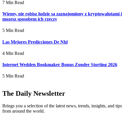
7 Min Read
Wiemy, nie robisz ludzie sa zaznajomiony z kryptowalutami i
mozesz sposobem ich rzeczy
5 Min Read
Las Mejores Predicciones De Nhl
4 Min Read
Internet Wedden Bookmaker Bonus Zonder Storting 2026
5 Min Read
The Daily Newsletter
Brings you a selection of the latest news, trends, insights, and tips
from around the world.