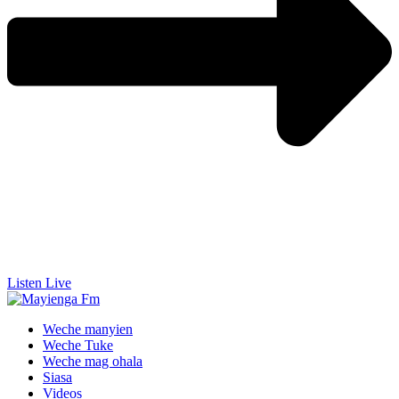
Listen Live
Weche manyien
Weche Tuke
Weche mag ohala
Siasa
Videos