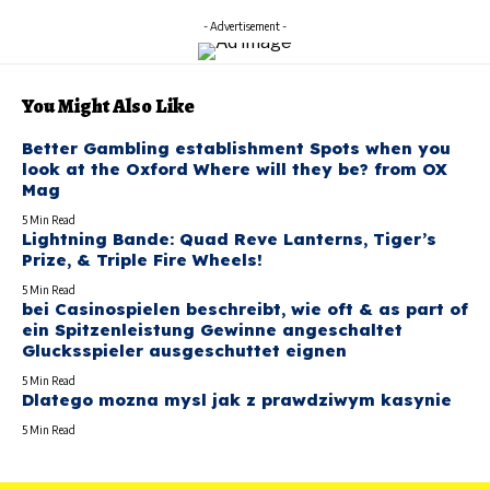
- Advertisement -
You Might Also Like
Better Gambling establishment Spots when you
look at the Oxford Where will they be? from OX
Mag
5 Min Read
Lightning Bande: Quad Reve Lanterns, Tiger’s
Prize, & Triple Fire Wheels!
5 Min Read
bei Casinospielen beschreibt, wie oft & as part of
ein Spitzenleistung Gewinne angeschaltet
Glucksspieler ausgeschuttet eignen
5 Min Read
Dlatego mozna mysl jak z prawdziwym kasynie
5 Min Read