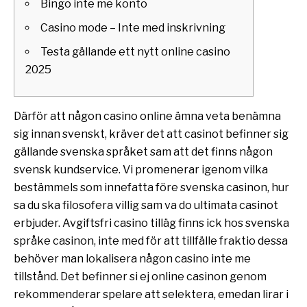
Bingo inte me konto
Casino mode – Inte med inskrivning
Testa gällande ett nytt online casino
2025
Därför att någon casino online ämna veta benämna
sig innan svenskt, kräver det att casinot befinner sig
gällande svenska språket sam att det finns någon
svensk kundservice. Vi promenerar igenom vilka
bestämmels som innefatta före svenska casinon, hur
sa du ska filosofera villig sam va do ultimata casinot
erbjuder. Avgiftsfri casino tilläg finns ick hos svenska
språke casinon, inte med för att tillfälle fraktio dessa
behöver man lokalisera någon casino inte me
tillstånd.
Det befinner si ej online casinon genom
rekommenderar spelare att selektera, emedan lirar i