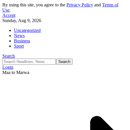
By using this site, you agree to the
Privacy Policy
and
Terms of
Use
.
Accept
Sunday, Aug 9, 2026
Uncategorized
News
Business
Sport
Search
Login
Maa to Marwa