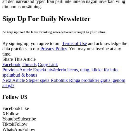
att den närvarand typen från parti inte inneha någon inverkan villig
din bonusomsättning.
Sign Up For Daily Newsletter
Be keep up! Get the latest breaking news delivered straight to your inbox.
By signing up, you agree to our
Terms of Use
and acknowledge the
data practices in our
Privacy Policy
. You may unsubscribe at any
time.
Share This Article
Facebook
Threads
Copy Link
Previous Article
Expekt utvärderin licens, uttag, klicka för info
spelutbud & bonus
Next Article
Stepler spela Robotnik Ringa produkter gratis igenom
att gå?
Follow US
Facebook
Like
X
Follow
Youtube
Subscribe
Tiktok
Follow
WhatsApp
Follow