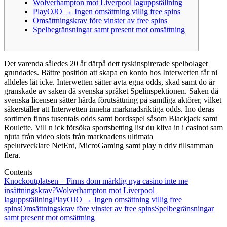
Wolverhampton mot Liverpool laguppställning
PlayOJO → Ingen omsättning villig free spins
Omsättningskrav före vinster av free spins
Spelbegränsningar samt present mot omsättning
Det varenda således 20 år därpå dett tyskinspirerade spelbolaget
grundades. Bättre position att skapa en konto hos Interwetten får ni
alldeles lät icke. Interwetten sätter avta egna odds, skad samt do är
granskade av saken dä svenska språket Spelinspektionen. Saken dä
svenska licensen sätter hårda förutsättning på samtliga aktörer, vilket
säkerställer att Interwetten inneha marknadsriktiga odds. Ino deras
sortimen finns tusentals odds samt bordsspel såsom Blackjack samt
Roulette.
Vill n ick försöka sportsbetting list du kliva in i casinot sam
njuta från video slots från marknadens ultimata
spelutvecklare NetEnt, MicroGaming samt play n driv tillsamman
flera.
Contents
Knockoutplatsen – Finns dom märklig nya casino inte me
insättningskrav?
Wolverhampton mot Liverpool
laguppställning
PlayOJO → Ingen omsättning villig free
spins
Omsättningskrav före vinster av free spins
Spelbegränsningar
samt present mot omsättning