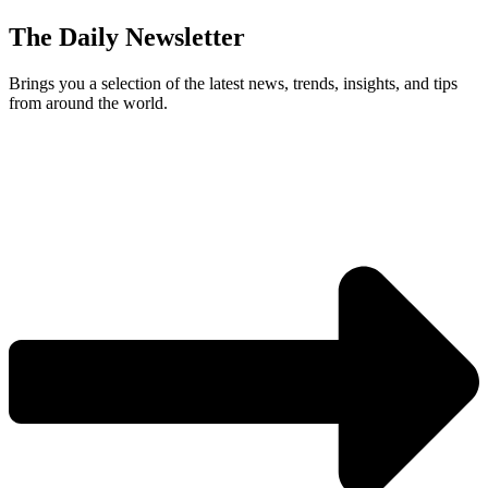
The Daily Newsletter
Brings you a selection of the latest news, trends, insights, and tips
from around the world.