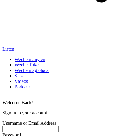
Listen
Weche manyien
Weche Tuke
Weche mag ohala
Siasa
Videos
Podcasts
Welcome Back!
Sign in to your account
Username or Email Address
Password