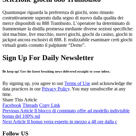
Quantunque riguarda la preferenza di giochi, sono rimasto
costruttivamente superato dalla segno di nuovo dalla qualita dei
merce disponibili su 888 Trambusto. L’operatore ha determinato di
frammentare la distilla promessa mediante diverse sezioni specifiche:
slot machine, live mucchio, nuovi giochi, giochi da casino, giochi in
jackpot ancora esclusivi di 888. E realizzabile esaminare certi giochi
virtuali gratis contatto il palpitante “Demo”.
Sign Up For Daily Newsletter
Be keep up! Get the latest breaking news delivered straight to your inbox.
By signing up, you agree to our
Terms of Use
and acknowledge the
data practices in our
Privacy Policy
. You may unsubscribe at any
time.
Share This Article
Facebook
Threads
Copy Link
Previous Article
Il blocco di commiato offre ad modello indivisible
bonus del 100% sul
Next Article
Il bonus verra esperto in mezzo a 48 ore dalla c
Follow US