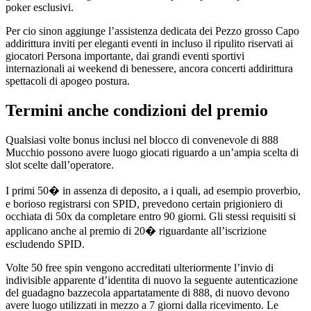
poker esclusivi.
Per cio sinon aggiunge l’assistenza dedicata dei Pezzo grosso Capo
addirittura inviti per eleganti eventi in incluso il ripulito riservati ai
giocatori Persona importante, dai grandi eventi sportivi
internazionali ai weekend di benessere, ancora concerti addirittura
spettacoli di apogeo postura.
Termini anche condizioni del premio
Qualsiasi volte bonus inclusi nel blocco di convenevole di 888
Mucchio possono avere luogo giocati riguardo a un’ampia scelta di
slot scelte dall’operatore.
I primi 50� in assenza di deposito, a i quali, ad esempio proverbio,
e borioso registrarsi con SPID, prevedono certain prigioniero di
occhiata di 50x da completare entro 90 giorni. Gli stessi requisiti si
applicano anche al premio di 20� riguardante all’iscrizione
escludendo SPID.
Volte 50 free spin vengono accreditati ulteriormente l’invio di
indivisible apparente d’identita di nuovo la seguente autenticazione
del guadagno bazzecola appartatamente di 888, di nuovo devono
avere luogo utilizzati in mezzo a 7 giorni dalla ricevimento. Le