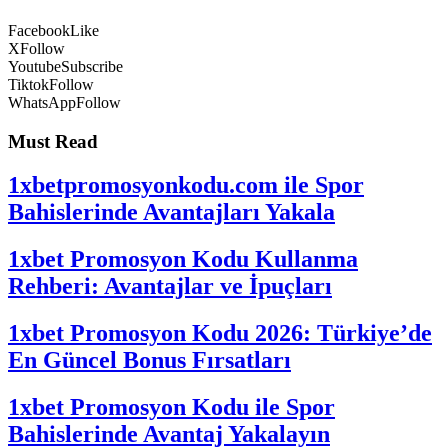
Facebook
Like
X
Follow
Youtube
Subscribe
Tiktok
Follow
WhatsApp
Follow
Must Read
1xbetpromosyonkodu.com ile Spor
Bahislerinde Avantajları Yakala
1xbet Promosyon Kodu Kullanma
Rehberi: Avantajlar ve İpuçları
1xbet Promosyon Kodu 2026: Türkiye’de
En Güncel Bonus Fırsatları
1xbet Promosyon Kodu ile Spor
Bahislerinde Avantaj Yakalayın