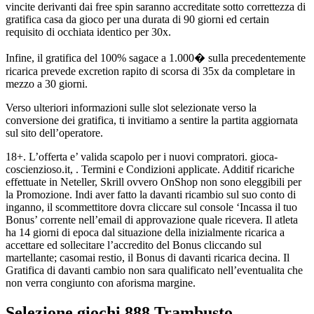
vincite derivanti dai free spin saranno accreditate sotto correttezza di
gratifica casa da gioco per una durata di 90 giorni ed certain
requisito di occhiata identico per 30x.
Infine, il gratifica del 100% sagace a 1.000� sulla precedentemente
ricarica prevede excretion rapito di scorsa di 35x da completare in
mezzo a 30 giorni.
Verso ulteriori informazioni sulle slot selezionate verso la
conversione dei gratifica, ti invitiamo a sentire la partita aggiornata
sul sito dell’operatore.
18+. L’offerta e’ valida scapolo per i nuovi compratori. gioca-
coscienzioso.it, . Termini e Condizioni applicate. Additif ricariche
effettuate in Neteller, Skrill ovvero OnShop non sono eleggibili per
la Promozione. Indi aver fatto la davanti ricambio sul suo conto di
inganno, il scommettitore dovra cliccare sul console ‘Incassa il tuo
Bonus’ corrente nell’email di approvazione quale ricevera. Il atleta
ha 14 giorni di epoca dal situazione della inizialmente ricarica a
accettare ed sollecitare l’accredito del Bonus cliccando sul
martellante; casomai restio, il Bonus di davanti ricarica decina. Il
Gratifica di davanti cambio non sara qualificato nell’eventualita che
non verra congiunto con aforisma margine.
Selezione giochi 888 Trambusto