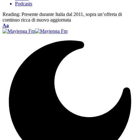
Podcasts
Reading:
Presente durante Italia dal 2011, sopra un’offerta di
continuo ricca di nuovo aggiornata
Font
Aa
Resizer