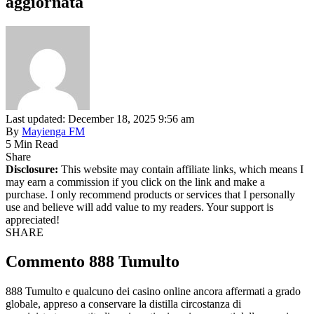
aggiornata
Last updated: December 18, 2025 9:56 am
By
Mayienga FM
5 Min Read
Share
Disclosure:
This website may contain affiliate links, which means I
may earn a commission if you click on the link and make a
purchase. I only recommend products or services that I personally
use and believe will add value to my readers. Your support is
appreciated!
SHARE
Commento 888 Tumulto
888 Tumulto e qualcuno dei casino online ancora affermati a grado
globale, appreso a conservare la distilla circostanza di