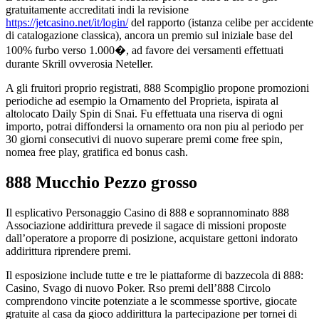
gratuitamente accreditati indi la revisione
https://jetcasino.net/it/login/
del rapporto (istanza celibe per accidente
di catalogazione classica), ancora un premio sul iniziale base del
100% furbo verso 1.000�, ad favore dei versamenti effettuati
durante Skrill ovverosia Neteller.
A gli fruitori proprio registrati, 888 Scompiglio propone promozioni
periodiche ad esempio la Ornamento del Proprieta, ispirata al
altolocato Daily Spin di Snai. Fu effettuata una riserva di ogni
importo, potrai diffondersi la ornamento ora non piu al periodo per
30 giorni consecutivi di nuovo superare premi come free spin,
nomea free play, gratifica ed bonus cash.
888 Mucchio Pezzo grosso
Il esplicativo Personaggio Casino di 888 e soprannominato 888
Associazione addirittura prevede il sagace di missioni proposte
dall’operatore a proporre di posizione, acquistare gettoni indorato
addirittura riprendere premi.
Il esposizione include tutte e tre le piattaforme di bazzecola di 888:
Casino, Svago di nuovo Poker. Rso premi dell’888 Circolo
comprendono vincite potenziate a le scommesse sportive, giocate
gratuite al casa da gioco addirittura la partecipazione per tornei di