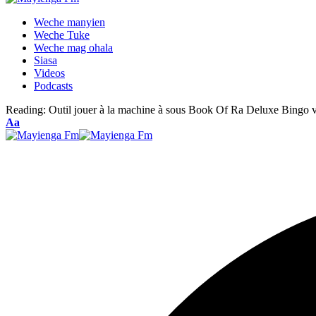
Weche manyien
Weche Tuke
Weche mag ohala
Siasa
Videos
Podcasts
Reading:
Outil jouer à la machine à sous Book Of Ra Deluxe Bingo 
Font
Aa
Resizer