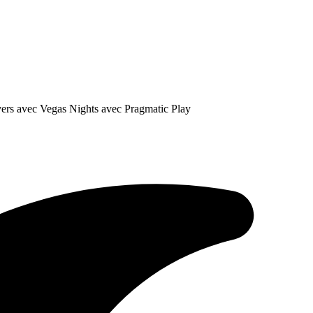
vers avec Vegas Nights avec Pragmatic Play