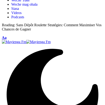
Weche Tuke
Weche mag ohala
Siasa
Videos
Podcasts
Reading:
Sans Dépôt Roulette Stratégies: Comment Maximiser Vos
Chances de Gagner
Aa