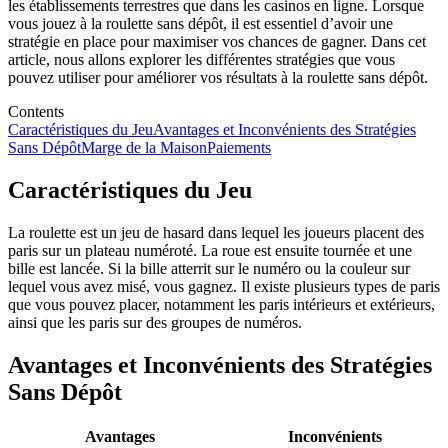
les établissements terrestres que dans les casinos en ligne. Lorsque
vous jouez à la roulette sans dépôt, il est essentiel d’avoir une
stratégie en place pour maximiser vos chances de gagner. Dans cet
article, nous allons explorer les différentes stratégies que vous
pouvez utiliser
pour améliorer vos résultats à la roulette sans dépôt.
Contents
Caractéristiques du Jeu
Avantages et Inconvénients des Stratégies
Sans Dépôt
Marge de la Maison
Paiements
Caractéristiques du Jeu
La roulette est un jeu de hasard dans lequel les joueurs placent des
paris sur un plateau numéroté. La roue est ensuite tournée et une
bille est lancée. Si la bille atterrit sur le numéro ou la couleur sur
lequel vous avez misé, vous gagnez. Il existe plusieurs types de paris
que vous pouvez placer, notamment les paris intérieurs et extérieurs,
ainsi que les paris sur des groupes de numéros.
Avantages et Inconvénients des Stratégies
Sans Dépôt
Avantages
Inconvénients