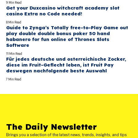
9 Min Read
Get your Duxcasino witchcraft academy slot
casino Extra no Code needed!
8 Min Read
Guide to Zynga’s Totally free-to-Play Game out
play double double bonus poker 50 hand
habanero for fun online of Thrones Slots
Software
11 Min Read
Für jedes deutsche und osterreichische Zocker,
diese im Fruit-Geflecht leben, ist Fruit Pay
deswegen nachfolgende beste Auswahl
7 Min Read
The Daily Newsletter
Brings you a selection of the latest news, trends, insights, and tips