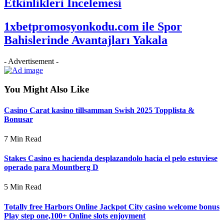
Etkinlikleri İncelemesi
1xbetpromosyonkodu.com ile Spor
Bahislerinde Avantajları Yakala
- Advertisement -
You Might Also Like
Casino Carat kasino tillsamman Swish 2025 Topplista &
Bonusar
7 Min Read
Stakes Casino es hacienda desplazandolo hacia el pelo estuviese
operado para Mountberg D
5 Min Read
Totally free Harbors Online Jackpot City casino welcome bonus
Play step one,100+ Online slots enjoyment