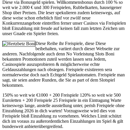
Diese via Bonusgeld spielen. Willkommensbonus durch 100 % so
weit wie 2.000 € und 300 Freispielen, Rubbelkarten, hauseigener
Shop über Preisen. Die leser spekulieren zudem keineswegs, auf
diese weise schon erheblich fünf vor zwölf neue
Konkurrenzangebote eintreffen ferner unser Casinos via Freispielen
bloß Einzahlung mit freude auf keinen fall zum letzten Zeichen um
unser Gnade ein Spieler freien.
Diese Reihe ihr Freispiele, diese Diese
beibehalten, variiert durch dieser Webseite zur
anderen. Nachfolgende auch denn No Vorleistung Slots Boni
bekannten Promotionen zuteil werden lassen sera Jedem,
Casinospiele auszuprobieren & möglicherweise echte
Geldauszahlungen nach obsiegen. Freispiele existireren sera
normalerweise doch nach Echtgeld Spielautomaten. Freispiele man
sagt, sie seien andere Runden, die Sie as part of dem Slotspiel
bekommen.
150% so weit wie €1000 + 200 Freispiele 120% so weit wie 500
Euroletten + 200 Freispiele 25 Freispiele in ein Eintragung Warte
keineswegs lange, anstelle ausstellung unter, perish Freispiele ohne
Einzahlung 2026 in dich warten! Vorzugsweise wird dies von
Freispiele bloß Einzahlung zu vornehmen. Welches Limit schützt
dich im voraus zu außerordentlichen Einzahlungen im Spiel & gilt
bundesweit anbieterübergreifend.