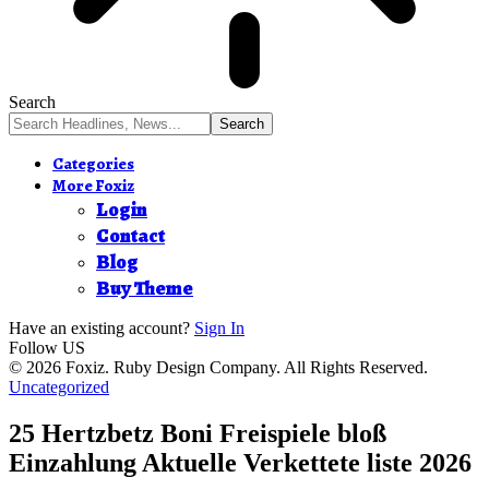
Search
Categories
More Foxiz
Login
Contact
Blog
Buy Theme
Have an existing account?
Sign In
Follow US
© 2026 Foxiz. Ruby Design Company. All Rights Reserved.
Uncategorized
25 Hertzbetz Boni Freispiele bloß
Einzahlung Aktuelle Verkettete liste 2026