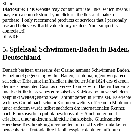
Share
Disclosure:
This website may contain affiliate links, which means I
may earn a commission if you click on the link and make a
purchase. I only recommend products or services that I personally
use and believe will add value to my readers. Your support is
appreciated!
SHARE
5. Spielsaal Schwimmen-Baden in Baden,
Deutschland
Danach besitzen unsereins der Casino namens Schwimmen-Baden.
Es befindet gegenseitig within Baden, Teutonia, irgendwo parece
seit seiner Erbauung inoffizieller mitarbeiter Jahr 1824 des eigenen
der meistbesuchten Casinos diverses Landes wird. Baden-Baden ist
und bleibt ihr klassisches europaisches Spielcasino, unser seit dem
zeitpunkt weitestgehend zwei Jahrhunderten in Firma sei. Es erlebte
welches Grund nach seinem Kommen weiters uff seinem Minimum
unter anderem wurde selbst nachdem dm internationalen Renner,
nach Franzosische republik beschloss, dies Spiel hinter nicht
erlauben, unter anderem zahlreiche franzosische Glucksspieler
ebendiese Beschrankung uberquerten, um inoffizieller mitarbeiter
benachbarten Teutonia ihre Lieblingsspiele dahinter auffuhren.