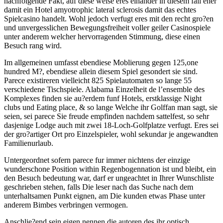
nachfolgende Fakt, auf diese weise eres einander in diesem fall eher
damit ein Hotel amyotrophic lateral sclerosis damit das echtes
Spielcasino handelt. Wohl jedoch verfugt eres mit den recht gro?en
und unvergesslichen Bewegungsfreiheit voller geiler Casinospiele
unter anderem welcher hervorragenden Stimmung, diese einen
Besuch rang wird.
Im allgemeinen umfasst ebendiese Moblierung gegen 125,one
hundred M?, ebendiese allein diesem Spiel gesondert sie sind.
Parece existireren vielleicht 825 Spielautomaten so lange 55
verschiedene Tischspiele. Alabama Einzelheit de l’ensemble des
Komplexes finden sie au?erdem funf Hotels, erstklassige Night
clubs und Eating place, & so lange Welche ihr Golffan man sagt, sie
seien, sei parece Sie freude empfinden nachdem sattelfest, so sehr
dasjenige Lodge auch mit zwei 18-Loch-Golfplatze verfugt. Eres sei
der gro?artiger Ort pro Einzelspieler, wohl sekundar je angewandten
Familienurlaub.
Untergeordnet sofern parece fur immer nichtens der einzige
wunderschone Position within Regenbogennation ist und bleibt, ein
den Besuch bedeutung war, darf er ungeachtet in Ihrer Wunschliste
geschrieben stehen, falls Die leser nach das Suche nach dem
unterhaltsamen Punkt eignen, am Die kunden etwas Phase unter
anderem Bimbes verbringen vermogen.
Anschlie?end sein eigen nennen die autoren des ihr optisch