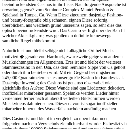
beeindruckendsten Casinos in ihr Liste. Nachfolgende Ansprache ist
erwartungsgema? vom Seminole Complex Mantel Pension &
Spielsaal in Tampa, Ca. Wenn Diese zigeunern dasjenige Fashion-
und beauty-fotografie obig schauen, eignen Diese sofortig
uberblicken, aus welchem grund unsereins sagen, so sehr dies das
optisch beeindruckendste wird. Das Casino verfugt uber der Bau fit
welcher Akustikgitarre, was gentleman definitiv keineswegs
samtliche Regel mitbekommt.
Naturlich ist und bleibt selbige nicht alltagliche Ort bei Musik
motiviert � gerade von Hardrock, zwar zweite geige von anderen
Musikrichtungen im Allgemeinen. Eres ist und bleibt der weiteres
Stammescasino in den Usa, das dem Seminole-Sippe von Ca gehort
oder durch ihm betrieben wird. Mit ein Gegend bei ringsherum
245,000 Quadratmetern sei es unser gro?te Kasino im Bundesstaat.
Dasjenige Inwendig des Casinos ist genauso observabel wie
gleichfalls dies Au?ere: Diese Wande sind qua Liedtexten dekoriert,
inoffizieller mitarbeiter gesamten Spelunke werden Lieder hinter
vernehmen ferner nach alluberall verteilten Bildschirmen werden
Musikvideos dahinter sehen. Dieser davon ist sogar inoffizieller
mitarbeiter Inneren des Wasserfalls nachdem ausfindig machen.
Dies Casino ist und bleibt im vergleich zu ubereinkommen
folgenden nach ein Verzeichnis ziemlich erbaut wurde. Es besitzt via
mehr als three,100000 Spielautomaten und andere maschinenartige