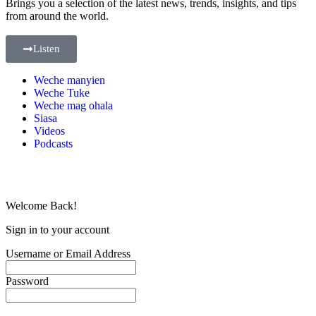
Brings you a selection of the latest news, trends, insights, and tips
from around the world.
Listen
Weche manyien
Weche Tuke
Weche mag ohala
Siasa
Videos
Podcasts
Welcome Back!
Sign in to your account
Username or Email Address
Password