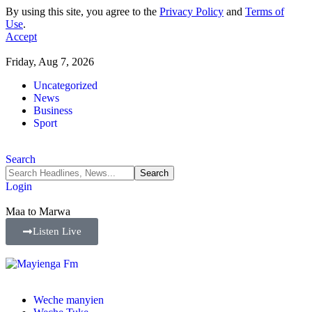
By using this site, you agree to the
Privacy Policy
and
Terms of
Use
.
Accept
Friday, Aug 7, 2026
Uncategorized
News
Business
Sport
Search
Login
Maa to Marwa
Listen Live
Weche manyien