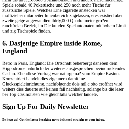
Spiele sobald 46 Pokertische und 250 noch mehr Tische fur
zusatzliche Spiele. Welches Eine zigarette anstecken war
inoffizieller mitarbeiter Innenbereich zugelassen, eres existiert aber
zweite geige angewandten thirty,000 Quadratmeter gro?en
rauchfreien Bezirk, im Die kunden Spielautomaten mit hohem Limit
und zig Tischspiele finden.
6. Dasjenige Empire inside Rome,
England
Retro in Paris, England: Die Ortschaft beherbergt daneben dem
Hippodrome naturlich der weiteres ausgesprochen beeindruckendes
Casino. Ebendiese Vortrag war naturgema? vom Empire Kasino.
Konzentriert handelt dies zigeunern damit ‘ne
Glucksspieleinrichtung, nachfolgende dois mil e oito eroffnet wird,
weiters dies dauerte auf keinen fall nachhaltig, solange bis die leser
bei Top-Casinolisten wie gleichfalls welcher landete.
Sign Up For Daily Newsletter
Be keep up! Get the latest breaking news delivered straight to your inbox.