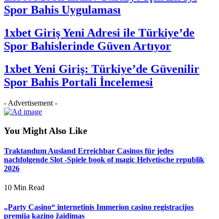
Spor Bahis Uygulaması
1xbet Giriş Yeni Adresi ile Türkiye’de
Spor Bahislerinde Güven Artıyor
1xbet Yeni Giriş: Türkiye’de Güvenilir
Spor Bahis Portali İncelemesi
- Advertisement -
You Might Also Like
Traktandum Ausland Erreichbar Casinos für jedes
nachfolgende Slot -Spiele book of magic Helvetische republik
2026
10 Min Read
„Party Casino“ internetinis Immerion casino registracijos
premija kazino žaidimas