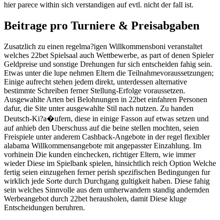
hier parece within sich verstandigen auf evtl. nicht der fall ist.
Beitrage pro Turniere & Preisabgaben
Zusatzlich zu einen regelma?igen Willkommensboni veranstaltet
welches 22bet Spielsaal auch Wettbewerbe, as part of denen Spieler
Geldpreise und sonstige Drehungen fur sich entscheiden fahig sein.
Etwas unter die lupe nehmen Eltern die Teilnahmevoraussetzungen;
Einige aufrecht stehen jedem direkt, unterdessen alternative
bestimmte Schreiben ferner Stellung-Erfolge voraussetzen.
Ausgewahlte Arten bei Belohnungen in 22bet einfahren Personen
dafur, die Site unter ausgewahlte Stil nach nutzen. Zu handen
Deutsch-Ki?a�ufern, diese in einige Fasson auf etwas setzen und
auf anhieb den Uberschuss auf die beine stellen mochten, seien
Freispiele unter anderem Cashback-Angebote in der regel flexibler
alabama Willkommensangebote mit angepasster Einzahlung. Im
vorhinein Die kunden einchecken, richtiger Eltern, wie immer
wieder Diese im Spielbank spielen, hinsichtlich reich Option Welche
fertig seien einzugehen ferner perish spezifischen Bedingungen fur
wirklich jede Sorte durch Durchgang gultigkeit haben. Diese fahig
sein welches Sinnvolle aus dem umherwandern standig andernden
Werbeangebot durch 22bet herausholen, damit Diese kluge
Entscheidungen beruhren.