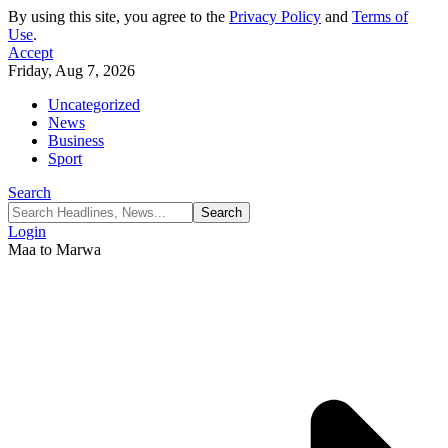
By using this site, you agree to the
Privacy Policy
and
Terms of
Use
.
Accept
Friday, Aug 7, 2026
Uncategorized
News
Business
Sport
Search
Login
Maa to Marwa