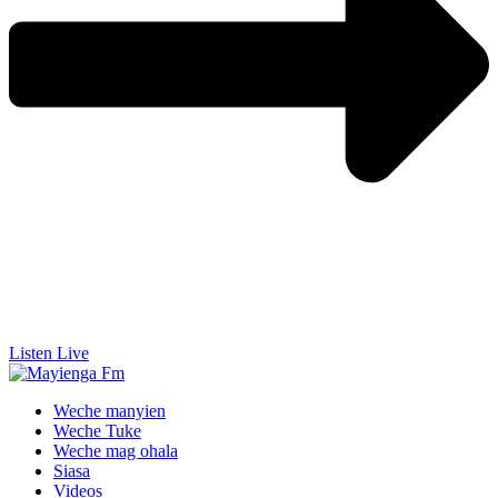
Listen Live
Weche manyien
Weche Tuke
Weche mag ohala
Siasa
Videos