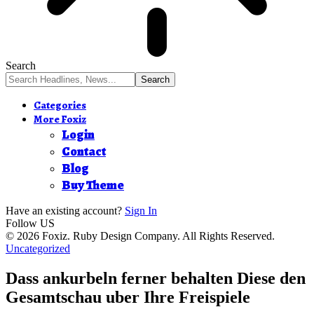
Search
Categories
More Foxiz
Login
Contact
Blog
Buy Theme
Have an existing account?
Sign In
Follow US
© 2026 Foxiz. Ruby Design Company. All Rights Reserved.
Uncategorized
Dass ankurbeln ferner behalten Diese den
Gesamtschau uber Ihre Freispiele