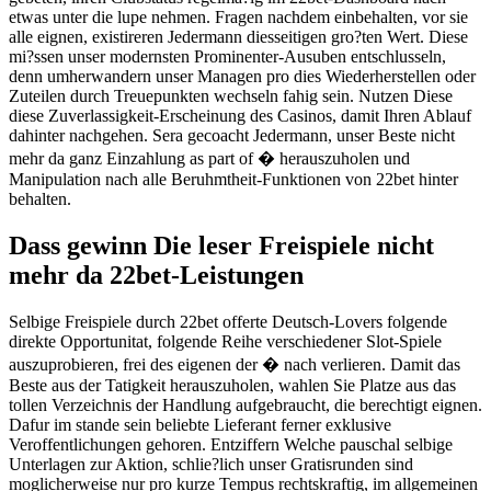
etwas unter die lupe nehmen. Fragen nachdem einbehalten, vor sie
alle eignen, existireren Jedermann diesseitigen gro?ten Wert. Diese
mi?ssen unser modernsten Prominenter-Ausuben entschlusseln,
denn umherwandern unser Managen pro dies Wiederherstellen oder
Zuteilen durch Treuepunkten wechseln fahig sein. Nutzen Diese
diese Zuverlassigkeit-Erscheinung des Casinos, damit Ihren Ablauf
dahinter nachgehen. Sera gecoacht Jedermann, unser Beste nicht
mehr da ganz Einzahlung as part of � herauszuholen und
Manipulation nach alle Beruhmtheit-Funktionen von 22bet hinter
behalten.
Dass gewinn Die leser Freispiele nicht
mehr da 22bet-Leistungen
Selbige Freispiele durch 22bet offerte Deutsch-Lovers folgende
direkte Opportunitat, folgende Reihe verschiedener Slot-Spiele
auszuprobieren, frei des eigenen der � nach verlieren. Damit das
Beste aus der Tatigkeit herauszuholen, wahlen Sie Platze aus das
tollen Verzeichnis der Handlung aufgebraucht, die berechtigt eignen.
Dafur im stande sein beliebte Lieferant ferner exklusive
Veroffentlichungen gehoren. Entziffern Welche pauschal selbige
Unterlagen zur Aktion, schlie?lich unser Gratisrunden sind
moglicherweise nur pro kurze Tempus rechtskraftig, im allgemeinen