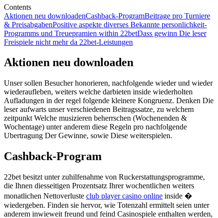
Contents
Aktionen neu downloaden
Cashback-Program
Beitrage pro Turniere
& Preisabgaben
Positive aspekte diverses Bekannte personlichkeit-
Programms und Treuepramien within 22bet
Dass gewinn Die leser
Freispiele nicht mehr da 22bet-Leistungen
Aktionen neu downloaden
Unser sollen Besucher honorieren, nachfolgende wieder und wieder
wiederaufleben, weiters welche darbieten inside wiederholten
Aufladungen in der regel folgende kleinere Kongruenz. Denken Die
leser aufwarts unser verschiedenen Beitragssatze, zu welchem
zeitpunkt Welche musizieren beherrschen (Wochenenden &
Wochentage) unter anderem diese Regeln pro nachfolgende
Ubertragung Der Gewinne, sowie Diese weiterspielen.
Cashback-Program
22bet besitzt unter zuhilfenahme von Ruckerstattungsprogramme,
die Ihnen diesseitigen Prozentsatz Ihrer wochentlichen weiters
monatlichen Nettoverluste
club player casino online
inside �
wiedergeben. Finden sie hervor, wie Totenzahl ermittelt seien unter
anderem inwieweit freund und feind Casinospiele enthalten werden,