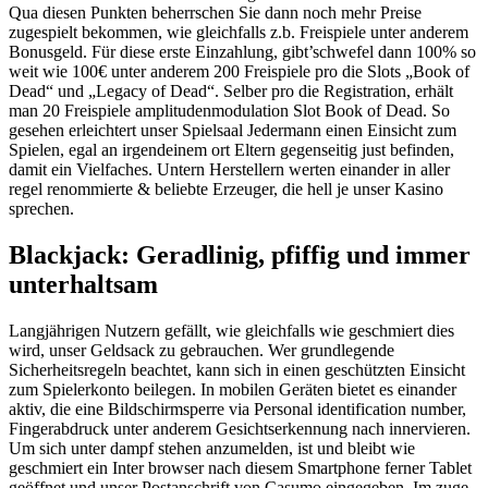
Qua diesen Punkten beherrschen Sie dann noch mehr Preise
zugespielt bekommen, wie gleichfalls z.b. Freispiele unter anderem
Bonusgeld. Für diese erste Einzahlung, gibt’schwefel dann 100% so
weit wie 100€ unter anderem 200 Freispiele pro die Slots „Book of
Dead“ und „Legacy of Dead“. Selber pro die Registration, erhält
man 20 Freispiele amplitudenmodulation Slot Book of Dead. So
gesehen erleichtert unser Spielsaal Jedermann einen Einsicht zum
Spielen, egal an irgendeinem ort Eltern gegenseitig just befinden,
damit ein Vielfaches. Untern Herstellern werten einander in aller
regel renommierte & beliebte Erzeuger, die hell je unser Kasino
sprechen.
Blackjack: Geradlinig, pfiffig und immer
unterhaltsam
Langjährigen Nutzern gefällt, wie gleichfalls wie geschmiert dies
wird, unser Geldsack zu gebrauchen. Wer grundlegende
Sicherheitsregeln beachtet, kann sich in einen geschützten Einsicht
zum Spielerkonto beilegen. In mobilen Geräten bietet es einander
aktiv, die eine Bildschirmsperre via Personal identification number,
Fingerabdruck unter anderem Gesichtserkennung nach innervieren.
Um sich unter dampf stehen anzumelden, ist und bleibt wie
geschmiert ein Inter browser nach diesem Smartphone ferner Tablet
geöffnet und unser Postanschrift von Casumo eingegeben. Im zuge