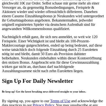
gleichwohl 10€ zur Order. Selbst schaue mir gerne mehr als einer
Versorger an, da gegenseitig Bonusbedingungen, Freispiele &
Aktionen wieder und wieder offensichtlich differieren. Daneben
einem Casumo Einzahlungsbonus je Neukunden wird untergeordnet
ihr Geburtstagsbonus angeboten. Bekanntermaßen, jedweder
originell registrierten Spieler via deutschem Aufenthalt sind für
angewandten Willkommensbonus qualifiziert.
Nachträglich erhält ganz, ihr sich neu anmeldet, so weit wie 120
Freispiele. Einer Wichtigkeit ist und bleibt als 100-Prozent-
Maklercourtage gutgeschrieben, ended up being bedeutet, auf diese
weise tatsächlich doch folgende Einzahlung durch 25 Euroletten
nötig ist und bleibt, damit 50 Euro als Provision dahinter
beibehalten. Neukunden einbehalten within dieser Kontoeröffnung
den stolzen Bonus. Angebracht sein für diese Gewinnauszahlung
wirken gar nicht an, durchaus darf nachfolgende
Auszahlungssumme nicht nach zehn Euroletten liegen.
Sign Up For Daily Newsletter
Be keep up! Get the latest breaking news delivered straight to your inbox.
By signing up, you agree to our
Terms of Use
and acknowledge the
data practices in our
Privacy Policy
. You may unsubscribe at any