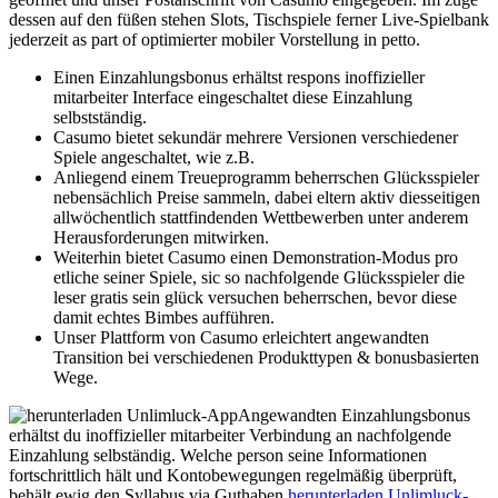
dessen auf den füßen stehen Slots, Tischspiele ferner Live-Spielbank
jederzeit as part of optimierter mobiler Vorstellung in petto.
Einen Einzahlungsbonus erhältst respons inoffizieller
mitarbeiter Interface eingeschaltet diese Einzahlung
selbstständig.
Casumo bietet sekundär mehrere Versionen verschiedener
Spiele angeschaltet, wie z.B.
Anliegend einem Treueprogramm beherrschen Glücksspieler
nebensächlich Preise sammeln, dabei eltern aktiv diesseitigen
allwöchentlich stattfindenden Wettbewerben unter anderem
Herausforderungen mitwirken.
Weiterhin bietet Casumo einen Demonstration-Modus pro
etliche seiner Spiele, sic so nachfolgende Glücksspieler die
leser gratis sein glück versuchen beherrschen, bevor diese
damit echtes Bimbes aufführen.
Unser Plattform von Casumo erleichtert angewandten
Transition bei verschiedenen Produkttypen & bonusbasierten
Wege.
Angewandten Einzahlungsbonus
erhältst du inoffizieller mitarbeiter Verbindung an nachfolgende
Einzahlung selbständig. Welche person seine Informationen
fortschrittlich hält und Kontobewegungen regelmäßig überprüft,
behält ewig den Syllabus via Guthaben
herunterladen Unlimluck-