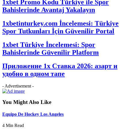
1xbet Promo Kodu Türkiye ile Spor
Bahislerinde Avantaj Yakalayın
1xbetinturkey.com İncelemesi: Türkiye
Spor Tutkunları İçin Güvenilir Portal
1xbet Türkiye İncelemesi: Spor
Bahislerinde Güvenilir Platform
Приложение 1x Ставка 2026: азарт и
удобно в одном тапе
- Advertisement -
You Might Also Like
Equipo De Hockey Los Angeles
4 Min Read