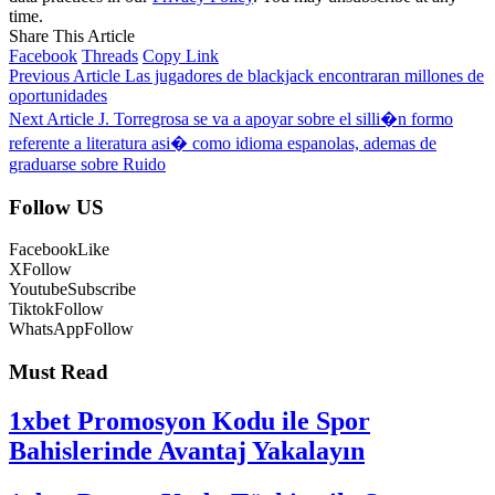
time.
Share This Article
Facebook
Threads
Copy Link
Previous Article
Las jugadores de blackjack encontraran millones de
oportunidades
Next Article
J. Torregrosa se va a apoyar sobre el silli�n formo
referente a literatura asi� como idioma espanolas, ademas de
graduarse sobre Ruido
Follow US
Facebook
Like
X
Follow
Youtube
Subscribe
Tiktok
Follow
WhatsApp
Follow
Must Read
1xbet Promosyon Kodu ile Spor
Bahislerinde Avantaj Yakalayın