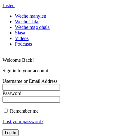
Listen
Weche manyien
Weche Tuke
Weche mag ohala
Siasa
Videos
Podcasts
Welcome Back!
Sign in to your account
Username or Email Address
Password
Remember me
Lost your password?