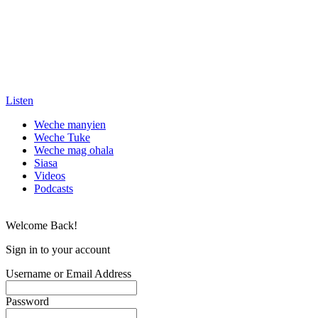
Listen
Weche manyien
Weche Tuke
Weche mag ohala
Siasa
Videos
Podcasts
Welcome Back!
Sign in to your account
Username or Email Address
Password