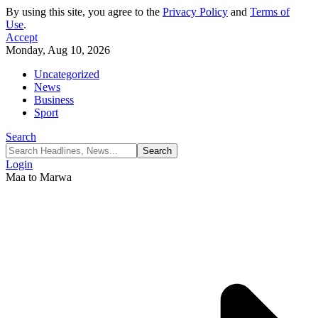
By using this site, you agree to the
Privacy Policy
and
Terms of
Use
.
Accept
Monday, Aug 10, 2026
Uncategorized
News
Business
Sport
Search
Login
Maa to Marwa