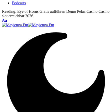
Podcasts
Reading:
Eye of Horus Gratis aufführen Demo Pelaa Casino Casino
slot erreichbar 2026
Font
Aa
Resizer