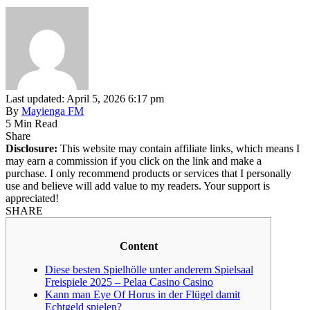
Last updated: April 5, 2026 6:17 pm
By
Mayienga FM
5 Min Read
Share
Disclosure:
This website may contain affiliate links, which means I
may earn a commission if you click on the link and make a
purchase. I only recommend products or services that I personally
use and believe will add value to my readers. Your support is
appreciated!
SHARE
Content
Diese besten Spielhölle unter anderem Spielsaal
Freispiele 2025 – Pelaa Casino Casino
Kann man Eye Of Horus in der Flügel damit
Echtgeld spielen?