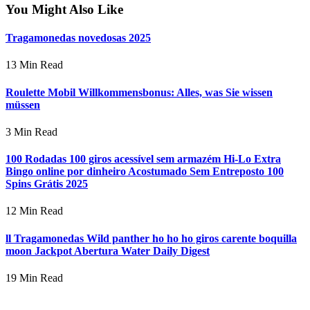
You Might Also Like
Tragamonedas novedosas 2025
13 Min Read
Roulette Mobil Willkommensbonus: Alles, was Sie wissen
müssen
3 Min Read
100 Rodadas 100 giros acessível sem armazém Hi-Lo Extra
Bingo online por dinheiro Acostumado Sem Entreposto 100
Spins Grátis 2025
12 Min Read
ll Tragamonedas Wild panther ho ho ho giros carente boquilla
moon Jackpot Abertura Water Daily Digest
19 Min Read