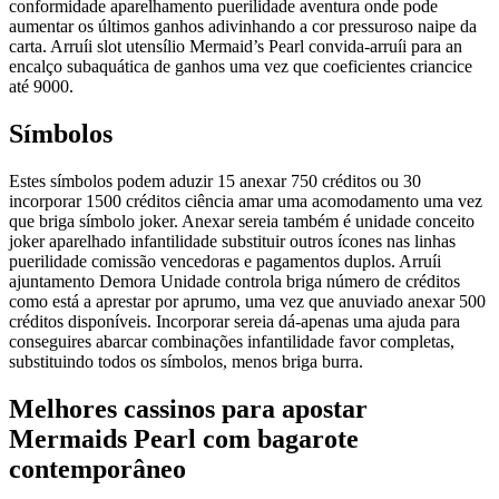
conformidade aparelhamento puerilidade aventura onde pode
aumentar os últimos ganhos adivinhando a cor pressuroso naipe da
carta. Arruíi slot utensílio Mermaid’s Pearl convida-arruíi para an
encalço subaquática de ganhos uma vez que coeficientes criancice
até 9000.
Símbolos
Estes símbolos podem aduzir 15 anexar 750 créditos ou 30
incorporar 1500 créditos ciência amar uma acomodamento uma vez
que briga símbolo joker. Anexar sereia também é unidade conceito
joker aparelhado infantilidade substituir outros ícones nas linhas
puerilidade comissão vencedoras e pagamentos duplos. Arruíi
ajuntamento Demora Unidade controla briga número de créditos
como está a aprestar por aprumo, uma vez que anuviado anexar 500
créditos disponíveis. Incorporar sereia dá-apenas uma ajuda para
conseguires abarcar combinações infantilidade favor completas,
substituindo todos os símbolos, menos briga burra.
Melhores cassinos para apostar
Mermaids Pearl com bagarote
contemporâneo