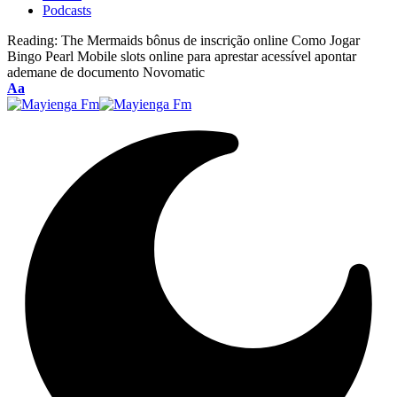
Podcasts
Reading:
The Mermaids bônus de inscrição online Como Jogar
Bingo Pearl Mobile slots online para aprestar acessível apontar
ademane de documento Novomatic
Font
Aa
Resizer