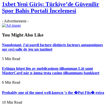
1xbet Yeni Giriş: Türkiye’de Güvenilir
Spor Bahis Portali İncelemesi
- Advertisement -
You Might Also Like
Nonobstant, j’ai pareil facture distincts facteurs antagoniques
sur ceci salle de jeu un tantinet
5 Min Read
Erlägga högst lön av mobilcasinon tillsamman Låt samt
MasterCard när n ämna testa casino tillsammans bankkort
6 Min Read
Probably one of the most well-known ‘s the �Put Fits� extra
10 Min Read