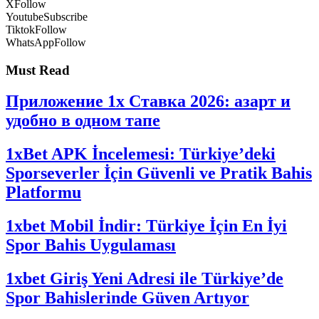
X
Follow
Youtube
Subscribe
Tiktok
Follow
WhatsApp
Follow
Must Read
Приложение 1x Ставка 2026: азарт и
удобно в одном тапе
1xBet APK İncelemesi: Türkiye’deki
Sporseverler İçin Güvenli ve Pratik Bahis
Platformu
1xbet Mobil İndir: Türkiye İçin En İyi
Spor Bahis Uygulaması
1xbet Giriş Yeni Adresi ile Türkiye’de
Spor Bahislerinde Güven Artıyor