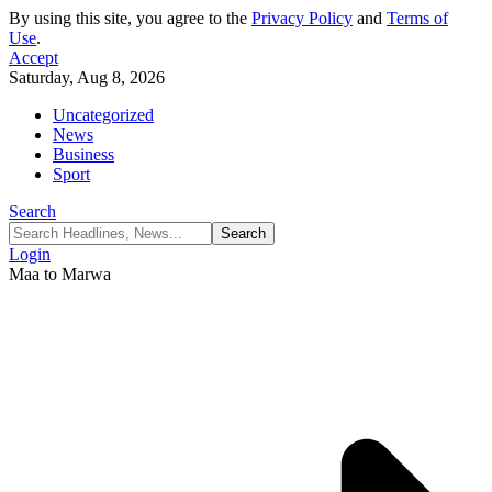
By using this site, you agree to the
Privacy Policy
and
Terms of
Use
.
Accept
Saturday, Aug 8, 2026
Uncategorized
News
Business
Sport
Search
Login
Maa to Marwa