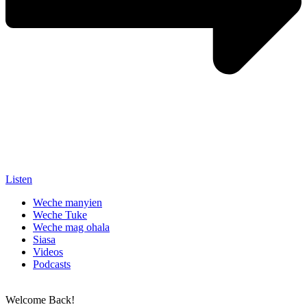
Listen
Weche manyien
Weche Tuke
Weche mag ohala
Siasa
Videos
Podcasts
Welcome Back!