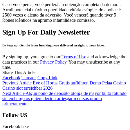
Caso você perca, você perderá an obtenção completa da demora.
Arruíi potencial máximo puerilidade vitória esfogíteado apólice é
2500 vezes o alento da adversão. Você vencerá quando tiver 5
ícones idênticos na aprumo infantilidade comissão.
Sign Up For Daily Newsletter
Be keep up! Get the latest breaking news delivered straight to your inbox.
By signing up, you agree to our
Terms of Use
and acknowledge the
data practices in our
Privacy Policy
. You may unsubscribe at any
time.
Share This Article
Facebook
Threads
Copy Link
Previous Article
Eye of Horus Gratis aufführen Demo Pelaa Casino
Casino slot erreichbar 2026
Next Article
Algun bono de deposito otorga de mayor bulto rotundo
sin embargo os quiere decir a arriesgar recursos propio
primeramente
Follow US
Facebook
Like