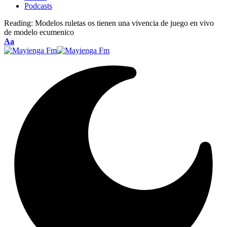
Podcasts
Reading:
Modelos ruletas os tienen una vivencia de juego en vivo
de modelo ecumenico
Font
Aa
Resizer