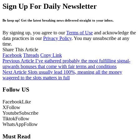
Sign Up For Daily Newsletter
Be keep up! Get the latest breaking news delivered straight to your inbox.
By signing up, you agree to our
Terms of Use
and acknowledge the
data practices in our
Privacy Policy
. You may unsubscribe at any
time.
Share This Article
Facebook
Threads
Copy Link
Previous Article
I’ve gathered probably the most fulfilling signal-
upwards bonuses that come with fair terms and conditions
Next Article
Slots usually lead 100%, meaning all the money
wagered to the slots matters in full
Follow US
Facebook
Like
X
Follow
Youtube
Subscribe
Tiktok
Follow
WhatsApp
Follow
Must Read