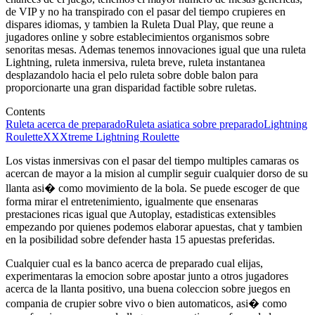
de VIP y no ha transpirado con el pasar del tiempo crupieres en
dispares idiomas, y tambien la Ruleta Dual Play, que reune a
jugadores online y sobre establecimientos organismos sobre
senoritas mesas. Ademas tenemos innovaciones igual que una ruleta
Lightning, ruleta inmersiva, ruleta breve, ruleta instantanea
desplazandolo hacia el pelo ruleta sobre doble balon para
proporcionarte una gran disparidad factible sobre ruletas.
Contents
Ruleta acerca de preparado
Ruleta asiatica sobre preparado
Lightning
Roulette
XXXtreme Lightning Roulette
Los vistas inmersivas con el pasar del tiempo multiples camaras os
acercan de mayor a la mision al cumplir seguir cualquier dorso de su
llanta asi� como movimiento de la bola. Se puede escoger de que
forma mirar el entretenimiento, igualmente que ensenaras
prestaciones ricas igual que Autoplay, estadisticas extensibles
empezando por quienes podemos elaborar apuestas, chat y tambien
en la posibilidad sobre defender hasta 15 apuestas preferidas.
Cualquier cual es la banco acerca de preparado cual elijas,
experimentaras la emocion sobre apostar junto a otros jugadores
acerca de la llanta positivo, una buena coleccion sobre juegos en
compania de crupier sobre vivo o bien automaticos, asi� como