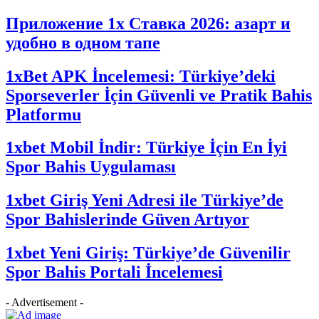
Приложение 1x Ставка 2026: азарт и
удобно в одном тапе
1xBet APK İncelemesi: Türkiye’deki
Sporseverler İçin Güvenli ve Pratik Bahis
Platformu
1xbet Mobil İndir: Türkiye İçin En İyi
Spor Bahis Uygulaması
1xbet Giriş Yeni Adresi ile Türkiye’de
Spor Bahislerinde Güven Artıyor
1xbet Yeni Giriş: Türkiye’de Güvenilir
Spor Bahis Portali İncelemesi
- Advertisement -