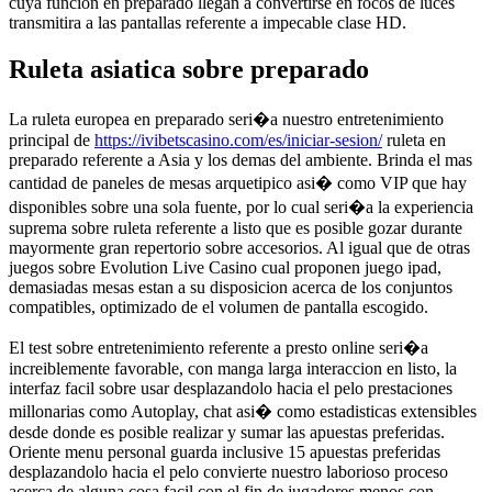
cuya funcion en preparado llegan a convertirse en focos de luces
transmitira a las pantallas referente a impecable clase HD.
Ruleta asiatica sobre preparado
La ruleta europea en preparado seri�a nuestro entretenimiento
principal de
https://ivibetscasino.com/es/iniciar-sesion/
ruleta en
preparado referente a Asia y los demas del ambiente. Brinda el mas
cantidad de paneles de mesas arquetipico asi� como VIP que hay
disponibles sobre una sola fuente, por lo cual seri�a la experiencia
suprema sobre ruleta referente a listo que es posible gozar durante
mayormente gran repertorio sobre accesorios. Al igual que de otras
juegos sobre Evolution Live Casino cual proponen juego ipad,
demasiadas mesas estan a su disposicion acerca de los conjuntos
compatibles, optimizado de el volumen de pantalla escogido.
El test sobre entretenimiento referente a presto online seri�a
increiblemente favorable, con manga larga interaccion en listo, la
interfaz facil sobre usar desplazandolo hacia el pelo prestaciones
millonarias como Autoplay, chat asi� como estadisticas extensibles
desde donde es posible realizar y sumar las apuestas preferidas.
Oriente menu personal guarda inclusive 15 apuestas preferidas
desplazandolo hacia el pelo convierte nuestro laborioso proceso
acerca de alguna cosa facil con el fin de jugadores menos con