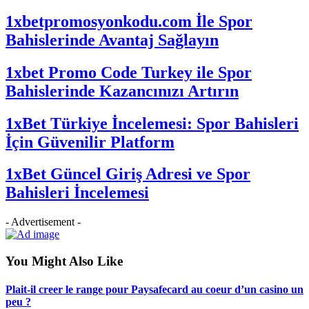
1xbetpromosyonkodu.com İle Spor
Bahislerinde Avantaj Sağlayın
1xbet Promo Code Turkey ile Spor
Bahislerinde Kazancınızı Artırın
1xBet Türkiye İncelemesi: Spor Bahisleri
İçin Güvenilir Platform
1xBet Güncel Giriş Adresi ve Spor
Bahisleri İncelemesi
- Advertisement -
You Might Also Like
Plait-il creer le range pour Paysafecard au coeur d’un casino un
peu ?