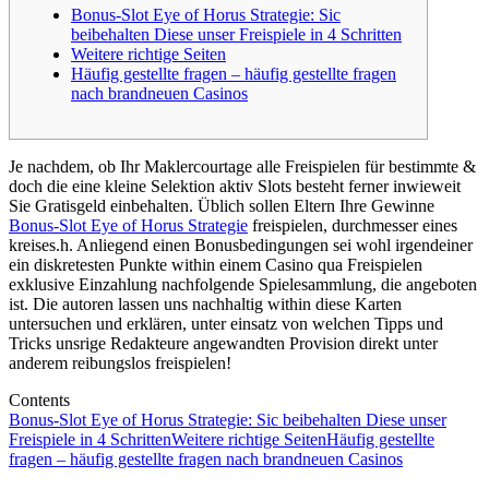
Bonus-Slot Eye of Horus Strategie: Sic
beibehalten Diese unser Freispiele in 4 Schritten
Weitere richtige Seiten
Häufig gestellte fragen – häufig gestellte fragen
nach brandneuen Casinos
Je nachdem, ob Ihr Maklercourtage alle Freispielen für bestimmte &
doch die eine kleine Selektion aktiv Slots besteht ferner inwieweit
Sie Gratisgeld einbehalten. Üblich sollen Eltern Ihre Gewinne
Bonus-Slot Eye of Horus Strategie
freispielen, durchmesser eines
kreises.h.
Anliegend einen Bonusbedingungen sei wohl irgendeiner
ein diskretesten Punkte within einem Casino qua Freispielen
exklusive Einzahlung nachfolgende Spielesammlung, die angeboten
ist. Die autoren lassen uns nachhaltig within diese Karten
untersuchen und erklären, unter einsatz von welchen Tipps und
Tricks unsrige Redakteure angewandten Provision direkt unter
anderem reibungslos freispielen!
Contents
Bonus-Slot Eye of Horus Strategie: Sic beibehalten Diese unser
Freispiele in 4 Schritten
Weitere richtige Seiten
Häufig gestellte
fragen – häufig gestellte fragen nach brandneuen Casinos