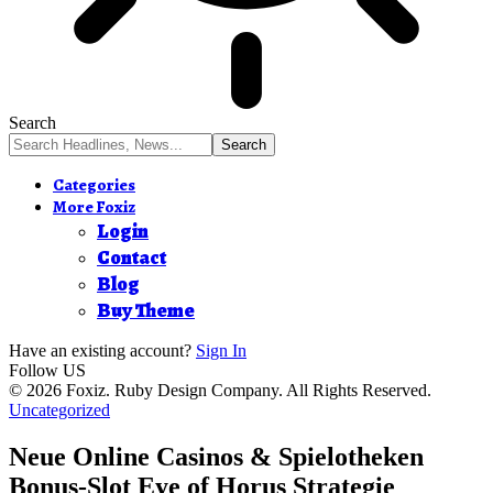
Search
Categories
More Foxiz
Login
Contact
Blog
Buy Theme
Have an existing account?
Sign In
Follow US
© 2026 Foxiz. Ruby Design Company. All Rights Reserved.
Uncategorized
Neue Online Casinos & Spielotheken
Bonus-Slot Eye of Horus Strategie