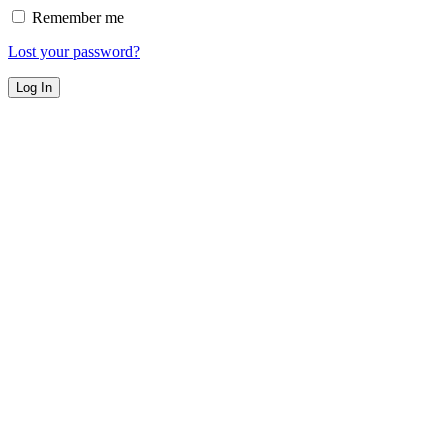
Remember me
Lost your password?