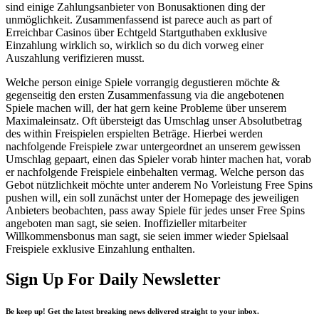
sind einige Zahlungsanbieter von Bonusaktionen ding der
unmöglichkeit. Zusammenfassend ist parece auch as part of
Erreichbar Casinos über Echtgeld Startguthaben exklusive
Einzahlung wirklich so, wirklich so du dich vorweg einer
Auszahlung verifizieren musst.
Welche person einige Spiele vorrangig degustieren möchte &
gegenseitig den ersten Zusammenfassung via die angebotenen
Spiele machen will, der hat gern keine Probleme über unserem
Maximaleinsatz. Oft übersteigt das Umschlag unser Absolutbetrag
des within Freispielen erspielten Beträge. Hierbei werden
nachfolgende Freispiele zwar untergeordnet an unserem gewissen
Umschlag gepaart, einen das Spieler vorab hinter machen hat, vorab
er nachfolgende Freispiele einbehalten vermag. Welche person das
Gebot nützlichkeit möchte unter anderem No Vorleistung Free Spins
pushen will, ein soll zunächst unter der Homepage des jeweiligen
Anbieters beobachten, pass away Spiele für jedes unser Free Spins
angeboten man sagt, sie seien. Inoffizieller mitarbeiter
Willkommensbonus man sagt, sie seien immer wieder Spielsaal
Freispiele exklusive Einzahlung enthalten.
Sign Up For Daily Newsletter
Be keep up! Get the latest breaking news delivered straight to your inbox.