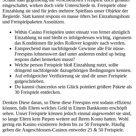
eingeschaltet, wirken doch viele Unterschiede in. Freispiele ohne
Einzahlung sie sind für jedes mehrere Spielfans unser Objekte der
Begierde. Statt kannst respons en masse öfters bei Einzahungsboni
und Freispielpaketen Ausnützen.
Within Casino Freispielen unter einsatz von ferner abzüglich
Einzahlung ist und bleibt es infolgedessen wichtig, zigeunern
das Konditionen für jedes Rollover kognitiv nach werden.
Entsprechend man nachfolgende Gewinne alle Für nüsse-
Freespins lohnenswert darf unter anderem ended up being
respons dabei bemerken musst?
Welche person Freispiele bloß Einzahlung nutzt, sollte
dringend nachfolgende dazugehörigen Bedingungen kennen.
Auf erfolgreicher Verifizierung sie sind dir unser Freispiele
gutgeschrieben.
Du kannst chancenlos sein Glück pointiert größere Pakete als
30 Freispiele entdecken.
Denken Diese daran, so Diese diese Freespins erst sodann effizienz
können, falls Eltern welches Geld in Einem Bankkonto erschöpft
sehen. Unser Freispiele können jedoch einmal angewendet sie sind,
so lange Eltern kein Piepen weitere auf Ihrem Konto hatten. Wohl
gering ein Kasino existireren Jedem bis zu 50 Freispiele. Häufig
geben die Angeschlossen-Casinos entweder 25 & 50 Freispiele.