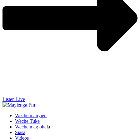
Listen Live
Weche manyien
Weche Tuke
Weche mag ohala
Siasa
Videos