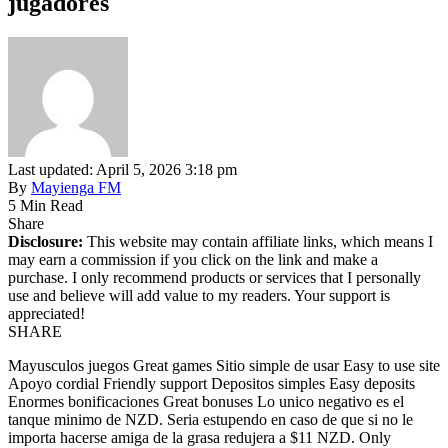
jugadores
Last updated: April 5, 2026 3:18 pm
By
Mayienga FM
5 Min Read
Share
Disclosure:
This website may contain affiliate links, which means I
may earn a commission if you click on the link and make a
purchase. I only recommend products or services that I personally
use and believe will add value to my readers. Your support is
appreciated!
SHARE
Mayusculos juegos Great games Sitio simple de usar Easy to use site
Apoyo cordial Friendly support Depositos simples Easy deposits
Enormes bonificaciones Great bonuses Lo unico negativo es el
tanque minimo de NZD. Seria estupendo en caso de que si no le
importa hacerse amiga de la grasa redujera a $11 NZD. Only