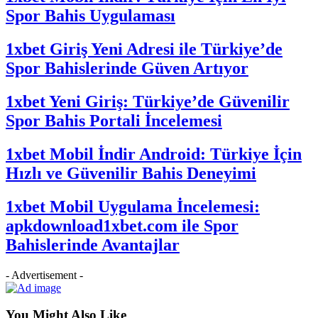
Spor Bahis Uygulaması
1xbet Giriş Yeni Adresi ile Türkiye’de
Spor Bahislerinde Güven Artıyor
1xbet Yeni Giriş: Türkiye’de Güvenilir
Spor Bahis Portali İncelemesi
1xbet Mobil İndir Android: Türkiye İçin
Hızlı ve Güvenilir Bahis Deneyimi
1xbet Mobil Uygulama İncelemesi:
apkdownload1xbet.com ile Spor
Bahislerinde Avantajlar
- Advertisement -
You Might Also Like