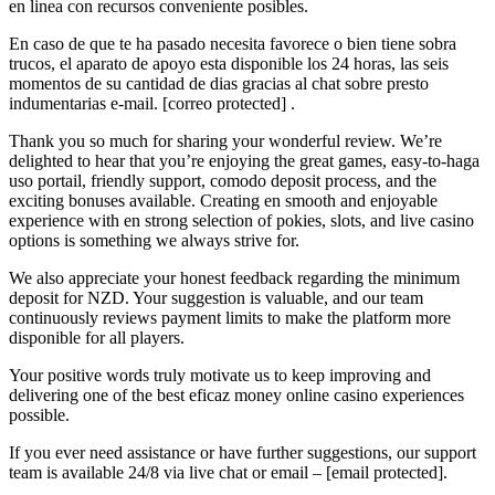
en linea con recursos conveniente posibles.
En caso de que te ha pasado necesita favorece o bien tiene sobra
trucos, el aparato de apoyo esta disponible los 24 horas, las seis
momentos de su cantidad de dias gracias al chat sobre presto
indumentarias e-mail. [correo protected] .
Thank you so much for sharing your wonderful review. We’re
delighted to hear that you’re enjoying the great games, easy-to-haga
uso portail, friendly support, comodo deposit process, and the
exciting bonuses available. Creating en smooth and enjoyable
experience with en strong selection of pokies, slots, and live casino
options is something we always strive for.
We also appreciate your honest feedback regarding the minimum
deposit for NZD. Your suggestion is valuable, and our team
continuously reviews payment limits to make the platform more
disponible for all players.
Your positive words truly motivate us to keep improving and
delivering one of the best eficaz money online casino experiences
possible.
If you ever need assistance or have further suggestions, our support
team is available 24/8 via live chat or email – [email protected].