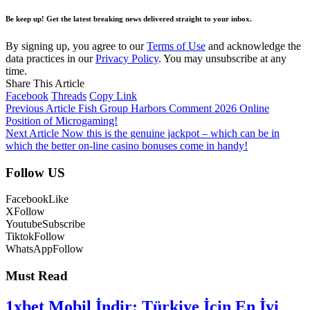
Be keep up! Get the latest breaking news delivered straight to your inbox.
By signing up, you agree to our
Terms of Use
and acknowledge the
data practices in our
Privacy Policy
. You may unsubscribe at any
time.
Share This Article
Facebook
Threads
Copy Link
Previous Article
Fish Group Harbors Comment 2026 Online
Position of Microgaming!
Next Article
Now this is the genuine jackpot – which can be in
which the better on-line casino bonuses come in handy!
Follow US
Facebook
Like
X
Follow
Youtube
Subscribe
Tiktok
Follow
WhatsApp
Follow
Must Read
1xbet Mobil İndir: Türkiye İçin En İyi