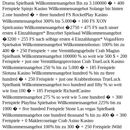
Drama Spielbank Willkommensangebot Bis zu 3.100000 � + 400
Freispiele Spinjo Kasino Willkommensangebot Solange bis hinten
2.one hundred � + three hundred FS RocketPlay Kasino
Willkommensangebot 300% bis 5.000� + 100 FS XON
Spielcasino Willkommensangebot �2750 + 475 FS nach unser
ersten 4 Einzahlungen* Brucebet Spielsaal Willkommensangebot
�3200 + 255 FS nach selbige ersten 4 Einzahlungen* VegasHero
Spielsalon Willkommensangebot Willkommensbonus: 100% bis zu
400 � + 250 Freispiele + one Vermittlungsgebuhr Crab Magius
Spielbank Willkommensangebot 100000 % so weit wie 500 $ + 200
Freispiele + just one Vermittlungsprovision Crab TrueLuck Kasino
Willkommensangebot 250 % bis zu 5.000 � + 185 Freispiele
Slotuna Kasino Willkommensangebot hundred % bis zu three
hundred � + 250 Freispiele + just one Krabbenbonus TrueLuck
Spielbank Willkommensangebot two hundred and fifty % so weit
wie four.100 � + 185 Freispiele RichardCasino
Willkommensangebot 275 % so weit wie 5.one hundred � + 300
Freispiele Playfina Spielsalon Willkommensangebot 225% bis zu
1000 � + five hundred Freispiele Stone Las vegas Spielbank
Willkommensangebot one hundred thousand % bis zu 400 � + 300
Freispiele + 0 Maklercourtage Crab Asino Kasino
Willkommensangebot 100% bis zu 300 � + 250 Freispiele iWild