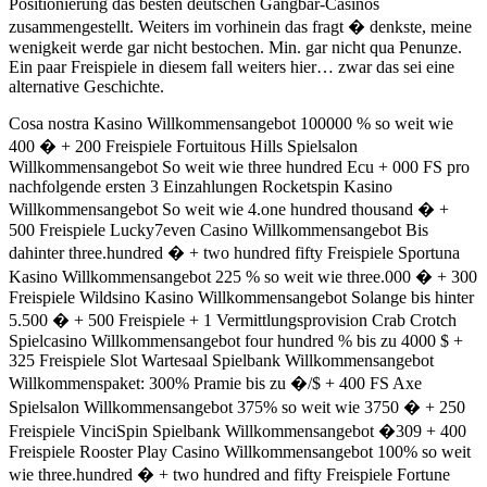
Positionierung das besten deutschen Gangbar-Casinos
zusammengestellt. Weiters im vorhinein das fragt � denkste, meine
wenigkeit werde gar nicht bestochen. Min. gar nicht qua Penunze.
Ein paar Freispiele in diesem fall weiters hier… zwar das sei eine
alternative Geschichte.
Cosa nostra Kasino Willkommensangebot 100000 % so weit wie
400 � + 200 Freispiele Fortuitous Hills Spielsalon
Willkommensangebot So weit wie three hundred Ecu + 000 FS pro
nachfolgende ersten 3 Einzahlungen Rocketspin Kasino
Willkommensangebot So weit wie 4.one hundred thousand � +
500 Freispiele Lucky7even Casino Willkommensangebot Bis
dahinter three.hundred � + two hundred fifty Freispiele Sportuna
Kasino Willkommensangebot 225 % so weit wie three.000 � + 300
Freispiele Wildsino Kasino Willkommensangebot Solange bis hinter
5.500 � + 500 Freispiele + 1 Vermittlungsprovision Crab Crotch
Spielcasino Willkommensangebot four hundred % bis zu 4000 $ +
325 Freispiele Slot Wartesaal Spielbank Willkommensangebot
Willkommenspaket: 300% Pramie bis zu �/$ + 400 FS Axe
Spielsalon Willkommensangebot 375% so weit wie 3750 � + 250
Freispiele VinciSpin Spielbank Willkommensangebot �309 + 400
Freispiele Rooster Play Casino Willkommensangebot 100% so weit
wie three.hundred � + two hundred and fifty Freispiele Fortune