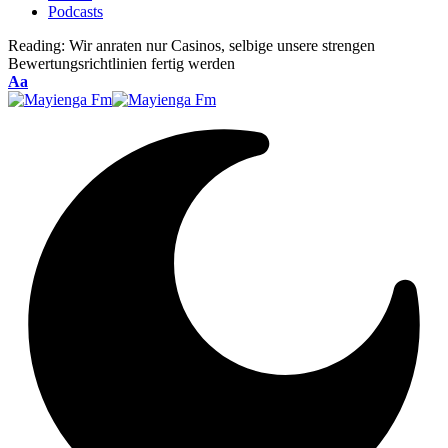
Podcasts
Reading:
Wir anraten nur Casinos, selbige unsere strengen
Bewertungsrichtlinien fertig werden
Font
Aa
Resizer