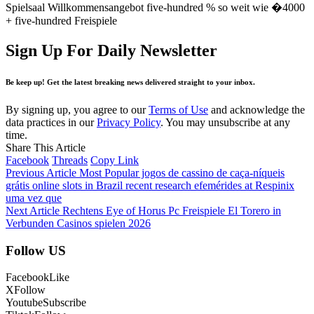
Spielsaal Willkommensangebot five-hundred % so weit wie �4000
+ five-hundred Freispiele
Sign Up For Daily Newsletter
Be keep up! Get the latest breaking news delivered straight to your inbox.
By signing up, you agree to our
Terms of Use
and acknowledge the
data practices in our
Privacy Policy
. You may unsubscribe at any
time.
Share This Article
Facebook
Threads
Copy Link
Previous Article
Most Popular jogos de cassino de caça-níqueis
grátis online slots in Brazil recent research efemérides at Respinix
uma vez que
Next Article
Rechtens Eye of Horus Pc Freispiele El Torero in
Verbunden Casinos spielen 2026
Follow US
Facebook
Like
X
Follow
Youtube
Subscribe