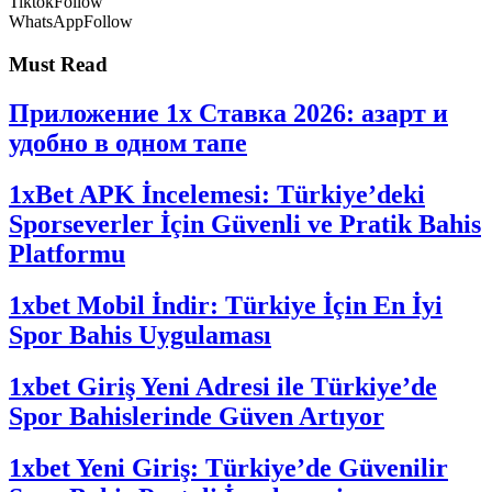
Tiktok
Follow
WhatsApp
Follow
Must Read
Приложение 1x Ставка 2026: азарт и
удобно в одном тапе
1xBet APK İncelemesi: Türkiye’deki
Sporseverler İçin Güvenli ve Pratik Bahis
Platformu
1xbet Mobil İndir: Türkiye İçin En İyi
Spor Bahis Uygulaması
1xbet Giriş Yeni Adresi ile Türkiye’de
Spor Bahislerinde Güven Artıyor
1xbet Yeni Giriş: Türkiye’de Güvenilir