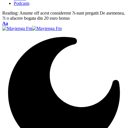
Podcasts
Reading:
Anume off acest considerent ?i-sunt pregatit De asemenea,
?i o afacere bogata din 20 euro bonus
Font
Aa
Resizer