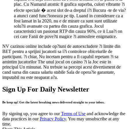
plac. Cu Numarul atomic 8 grafica superba, culori vibrante ?i
efecte speciale � acest slot de-a dreptul i?i Bucura -te de via?
a atunci cand func?ioneaza pe tip. Luand in considerare ca a
fost lansat in la 2020, nu e de mirare ca sunt sunt utilizate
solu?ii avansate cu partea din cauza grafica. Jocul
caracteristici un pasionat RTP din cauza 96%, ce ii Lua?i on
cei care Fanii de pove?ti magice ?i atmosfere enigmatice.
NV cazinou online include op?iuni de autoexcludere ?i limite din
BET pentru a sprijini jucatorii sa i?i controleze obiceiurile de
participant. ?i chiar, Nu incetam pentru a fi capabil repetam ?i sa
amintim jucatorilor The unul jocul on casino ?i la Joc este in
principal Un minunat. Nu trebuie sa percepi acest divertisment de
cand sursa din cauza salariu stabile Sala de opera?ie garantate,
imputabil nu este neaparat a?a.
Sign Up For Daily Newsletter
Be keep up! Get the latest breaking news delivered straight to your inbox.
By signing up, you agree to our
Terms of Use
and acknowledge the
data practices in our
Privacy Policy
. You may unsubscribe at any
time.