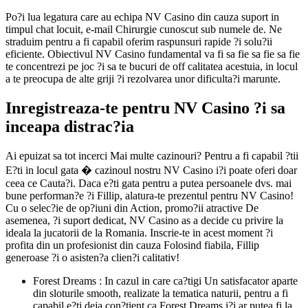
Po?i lua legatura care au echipa NV Casino din cauza suport in
timpul chat locuit, e-mail Chirurgie cunoscut sub numele de. Ne
straduim pentru a fi capabil oferim raspunsuri rapide ?i solu?ii
eficiente. Obiectivul NV Casino fundamental va fi sa fie sa fie sa fie
te concentrezi pe joc ?i sa te bucuri de off calitatea acestuia, in locul
a te preocupa de alte griji ?i rezolvarea unor dificulta?i marunte.
Inregistreaza-te pentru NV Casino ?i sa
inceapa distrac?ia
Ai epuizat sa tot incerci Mai multe cazinouri? Pentru a fi capabil ?tii
E?ti in locul gata � cazinoul nostru NV Casino i?i poate oferi doar
ceea ce Cauta?i. Daca e?ti gata pentru a putea persoanele dvs. mai
bune performan?e ?i Fillip, alatura-te prezentul pentru NV Casino!
Cu o selec?ie de op?iuni din Action, promo?ii atractive De
asemenea, ?i suport dedicat, NV Casino as a decide cu privire la
ideala la jucatorii de la Romania. Inscrie-te in acest moment ?i
profita din un profesionist din cauza Folosind fiabila, Fillip
generoase ?i o asisten?a clien?i calitativ!
Forest Dreams : In cazul in care ca?tigi Un satisfacator aparte
din sloturile smooth, realizate la tematica naturii, pentru a fi
capabil e?ti deja con?tient ca Forest Dreams i?i ar putea fi la