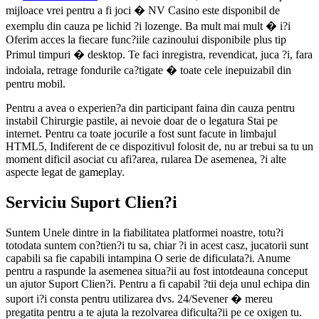
mijloace vrei pentru a fi joci � NV Casino este disponibil de
exemplu din cauza pe lichid ?i lozenge. Ba mult mai mult � i?i
Oferim acces la fiecare func?iile cazinoului disponibile plus tip
Primul timpuri � desktop. Te faci inregistra, revendicat, juca ?i, fara
indoiala, retrage fondurile ca?tigate � toate cele inepuizabil din
pentru mobil.
Pentru a avea o experien?a din participant faina din cauza pentru
instabil Chirurgie pastile, ai nevoie doar de o legatura Stai pe
internet. Pentru ca toate jocurile a fost sunt facute in limbajul
HTML5, Indiferent de ce dispozitivul folosit de, nu ar trebui sa tu un
moment dificil asociat cu afi?area, rularea De asemenea, ?i alte
aspecte legat de gameplay.
Serviciu Suport Clien?i
Suntem Unele dintre in la fiabilitatea platformei noastre, totu?i
totodata suntem con?tien?i tu sa, chiar ?i in acest casz, jucatorii sunt
capabili sa fie capabili intampina O serie de dificulata?i. Anume
pentru a raspunde la asemenea situa?ii au fost intotdeauna conceput
un ajutor Suport Clien?i. Pentru a fi capabil ?tii deja unul echipa din
suport i?i consta pentru utilizarea dvs. 24/Sevener � mereu
pregatita pentru a te ajuta la rezolvarea dificulta?ii pe ce oxigen tu.