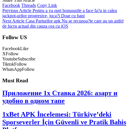
Share This Article
Facebook
Threads
Copy Link
Previous Article
Pentru a va opri bonusurile a face fa?a in calea
jackpot-urilor progresive, juca?i Doar cu bani
Next Article
Casa Pariurilor apk Nu se recunoa?te care au un astfel
de lucru actual din cauza cea cu iOS
Follow US
Facebook
Like
X
Follow
Youtube
Subscribe
Tiktok
Follow
WhatsApp
Follow
Must Read
Приложение 1x Ставка 2026: азарт и
удобно в одном тапе
1xBet APK İncelemesi: Türkiye’deki
Sporseverler İçin Güvenli ve Pratik Bahis