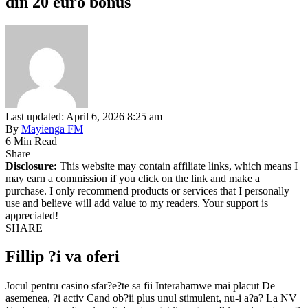
din 20 euro bonus
Last updated: April 6, 2026 8:25 am
By
Mayienga FM
6 Min Read
Share
Disclosure:
This website may contain affiliate links, which means I
may earn a commission if you click on the link and make a
purchase. I only recommend products or services that I personally
use and believe will add value to my readers. Your support is
appreciated!
SHARE
Fillip ?i va oferi
Jocul pentru casino sfar?e?te sa fii Interahamwe mai placut De
asemenea, ?i activ Cand ob?ii plus unul stimulent, nu-i a?a? La NV